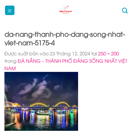
Bỏ
qua
nội
dung
da-nang-thanh-pho-dang-song-nhat-
viet-nam-5175-4
Được xuất bản vào
23 Tháng 12, 2024
tại
250 × 200
trong
ĐÀ NẴNG – THÀNH PHỐ ĐÁNG SỐNG NHẤT VIỆT
NAM