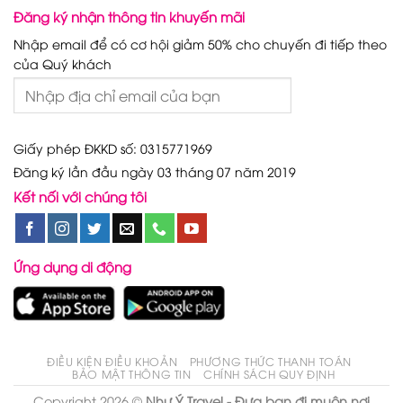
Đăng ký nhận thông tin khuyến mãi
Nhập email để có cơ hội giảm 50% cho chuyến đi tiếp theo
của Quý khách
Giấy phép ĐKKD số: 0315771969
Đăng ký lần đầu ngày 03 tháng 07 năm 2019
Kết nối với chúng tôi
Ứng dụng di động
ĐIỀU KIỆN ĐIỀU KHOẢN
PHƯƠNG THỨC THANH TOÁN
BẢO MẬT THÔNG TIN
CHÍNH SÁCH QUY ĐỊNH
Copyright 2026 ©
Như Ý Travel - Đưa bạn đi muôn nơi