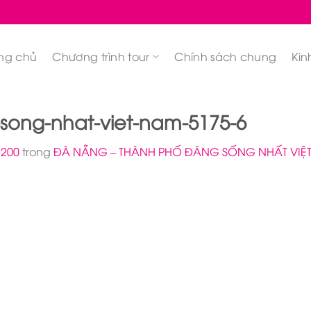
ng chủ
Chương trình tour
Chính sách chung
Kin
ong-nhat-viet-nam-5175-6
 200
trong
ĐÀ NẴNG – THÀNH PHỐ ĐÁNG SỐNG NHẤT VIỆ