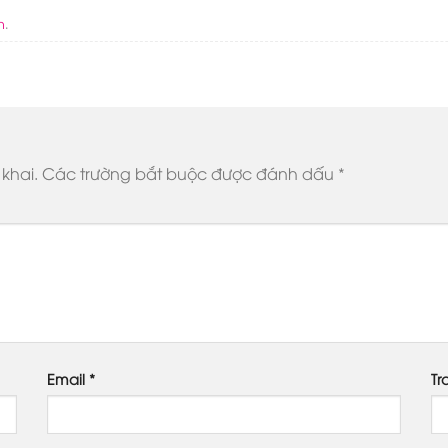
n
.
khai.
Các trường bắt buộc được đánh dấu
*
Email
*
Tr