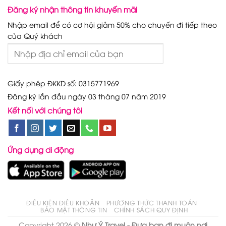
Đăng ký nhận thông tin khuyến mãi
Nhập email để có cơ hội giảm 50% cho chuyến đi tiếp theo
của Quý khách
Giấy phép ĐKKD số: 0315771969
Đăng ký lần đầu ngày 03 tháng 07 năm 2019
Kết nối với chúng tôi
Ứng dụng di động
ĐIỀU KIỆN ĐIỀU KHOẢN
PHƯƠNG THỨC THANH TOÁN
BẢO MẬT THÔNG TIN
CHÍNH SÁCH QUY ĐỊNH
Copyright 2026 ©
Như Ý Travel - Đưa bạn đi muôn nơi