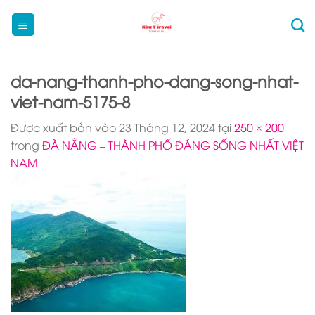
Bỏ
qua
nội
dung
da-nang-thanh-pho-dang-song-nhat-
viet-nam-5175-8
Được xuất bản vào
23 Tháng 12, 2024
tại
250 × 200
trong
ĐÀ NẴNG – THÀNH PHỐ ĐÁNG SỐNG NHẤT VIỆT
NAM