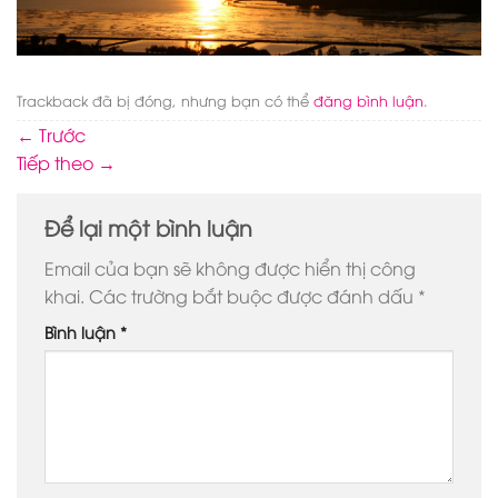
Trackback đã bị đóng, nhưng bạn có thể
đăng bình luận
.
←
Trước
Tiếp theo
→
Để lại một bình luận
Email của bạn sẽ không được hiển thị công
khai.
Các trường bắt buộc được đánh dấu
*
Bình luận
*