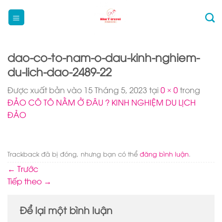
Bỏ
qua
nội
dung
dao-co-to-nam-o-dau-kinh-nghiem-
du-lich-dao-2489-22
Được xuất bản vào
15 Tháng 5, 2023
tại
0 × 0
trong
ĐẢO CÔ TÔ NẰM Ở ĐÂU ? KINH NGHIỆM DU LỊCH
ĐẢO
Trackback đã bị đóng, nhưng bạn có thể
đăng bình luận
.
←
Trước
Tiếp theo
→
Để lại một bình luận