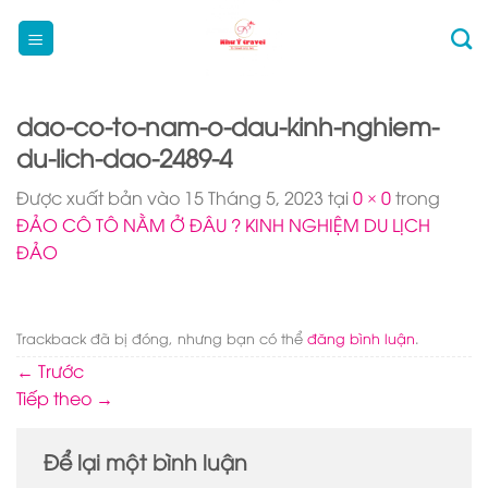
Bỏ
qua
nội
dung
dao-co-to-nam-o-dau-kinh-nghiem-
du-lich-dao-2489-4
Được xuất bản vào
15 Tháng 5, 2023
tại
0 × 0
trong
ĐẢO CÔ TÔ NẰM Ở ĐÂU ? KINH NGHIỆM DU LỊCH
ĐẢO
Trackback đã bị đóng, nhưng bạn có thể
đăng bình luận
.
←
Trước
Tiếp theo
→
Để lại một bình luận