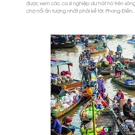
được xem các ca sĩ nghiệp dư hát hò trên sông
chợ nổi ấn tượng nhất phải kể tới: Phong Điền,