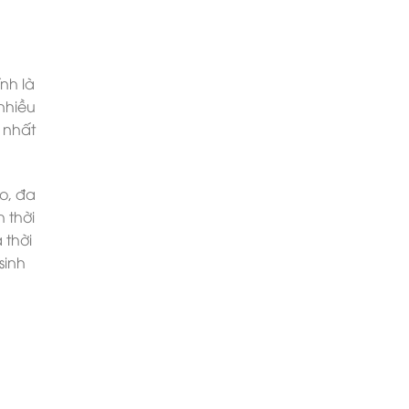
nh là
nhiều
 nhất
o, đa
 thời
 thời
sinh