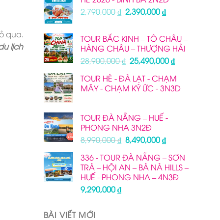
Giá
Giá
2,790,000
₫
2,390,000
₫
gốc
hiện
là:
tại
ỏ qua.
TOUR BẮC KINH – TÔ CHÂU –
2,790,000 ₫.
là:
u lịch
HÀNG CHÂU – THƯỢNG HẢI
2,390,000 ₫.
Giá
Giá
28,900,000
₫
25,490,000
₫
gốc
hiện
TOUR HÈ - ĐÀ LẠT - CHẠM
là:
tại
MÂY - CHẠM KÝ ỨC - 3N3D
28,900,000 ₫.
là:
25,490,000 ₫
TOUR ĐÀ NẴNG – HUẾ -
PHONG NHA 3N2Đ
Giá
Giá
8,990,000
₫
8,490,000
₫
gốc
hiện
336 - TOUR ĐÀ NẴNG – SƠN
là:
tại
TRÀ – HỘI AN – BÀ NÀ HILLS –
8,990,000 ₫.
là:
HUẾ - PHONG NHA – 4N3Đ
8,490,000 ₫.
9,290,000
₫
BÀI VIẾT MỚI