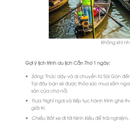
Không khí nh
Gợi ý lịch trình du lịch Cần Thơ 1 ngày:
Sáng:
Thức dậy và di chuyển từ Sài Gòn đến 
Tại đây bạn sẽ được thỏa sức mua sắm ng
sản của chợ nổi.
Trưa:
Nghỉ ngơi và tiếp tục hành trình ghé 
giải trí.
Chiều:
Bắt xe đi tới Ninh Kiều để trải nghiệ