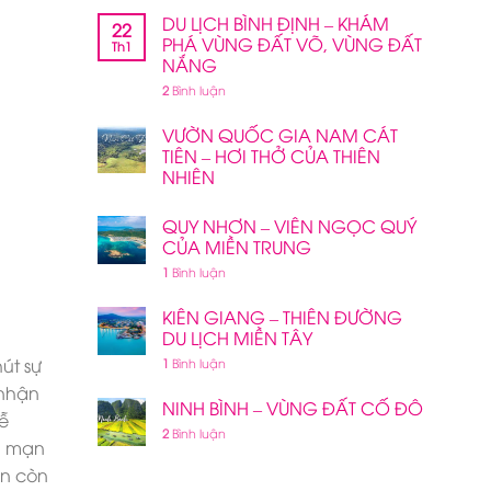
DU LỊCH BÌNH ĐỊNH – KHÁM
22
PHÁ VÙNG ĐẤT VÕ, VÙNG ĐẤT
Th1
NẮNG
2
Bình luận
VƯỜN QUỐC GIA NAM CÁT
TIÊN – HƠI THỞ CỦA THIÊN
NHIÊN
QUY NHƠN – VIÊN NGỌC QUÝ
CỦA MIỀN TRUNG
1
Bình luận
KIÊN GIANG – THIÊN ĐƯỜNG
DU LỊCH MIỀN TÂY
út sự
1
Bình luận
 nhận
NINH BÌNH – VÙNG ĐẤT CỐ ĐÔ
dễ
2
Bình luận
n mạn
ắn còn