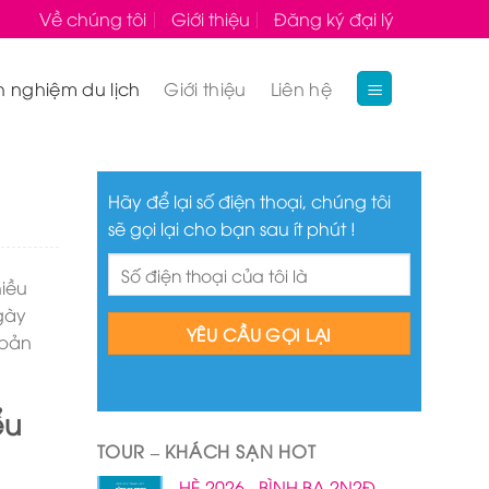
Về chúng tôi
Giới thiệu
Đăng ký đại lý
h nghiệm du lịch
Giới thiệu
Liên hệ
Hãy để lại số điện thoại, chúng tôi
sẽ gọi lại cho bạn sau ít phút !
hiều
ngày
 bản
ểu
TOUR – KHÁCH SẠN HOT
HÈ 2026 - BÌNH BA 2N2Đ