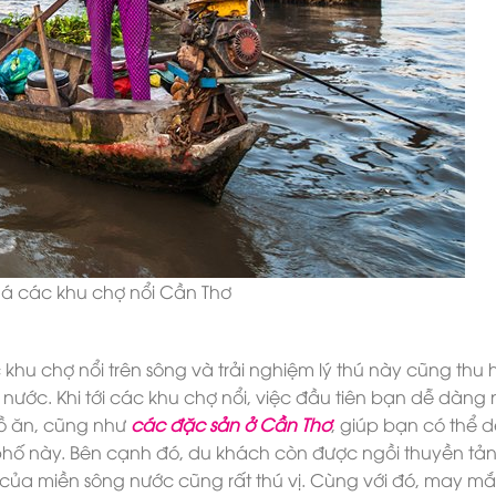
á các khu chợ nổi Cần Thơ
 khu chợ nổi trên sông và trải nghiệm lý thú này cũng thu h
nước. Khi tới các khu chợ nổi, việc đầu tiên bạn dễ dàng
đồ ăn, cũng như
các đặc sản ở Cần Thơ
, giúp bạn có thể 
hố này. Bên cạnh đó, du khách còn được ngồi thuyền tả
 của miền sông nước cũng rất thú vị. Cùng với đó, may m