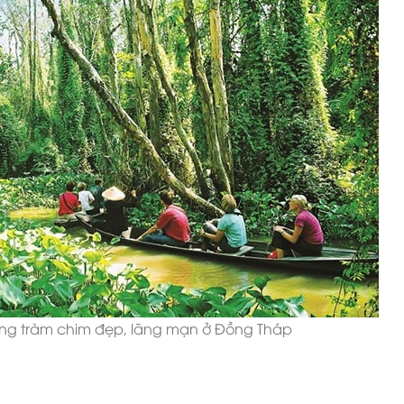
ừng tràm chim đẹp, lãng mạn ở Đồng Tháp