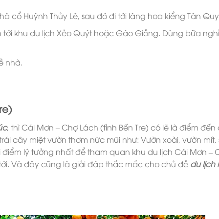
 cổ Huỳnh Thủy Lê, sau đó đi tới làng hoa kiểng Tân Qu
ới khu du lịch Xẻo Quýt hoặc Gáo Giồng. Dùng bữa nghỉ
ề nhà.
re)
úc
, thì Cái Mơn – Chợ Lách (tỉnh Bến Tre) có lẽ là điểm đến
trái cây miệt vườn thơm nức mũi như: Vườn xoài, vườn mít,
ời điểm lý tưởng nhất để tham quan khu du lịch Cái Mơn –
 tới. Và đây cũng là giải đáp thắc mắc cho chủ đề
du lịch