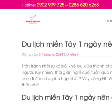
Bỏ
0902 999 725
0283 620 6268
Hotline:
--
qua
nội
Tra
dung
Du lịch miền Tây 1 ngày n
Đăng vào
6 Tháng 6, 2023
bởi
nhu y
Trốn tránh khỏi sự xô bồ, khói bụi của thành p
người. Tuy nhiên, thời gian nghỉ cuối tuần qu
nên đi đâu cho phù hợp nhất? Vậy cùng NhuYT
thân nhé.
Du lịch miền Tây 1 ngày nên