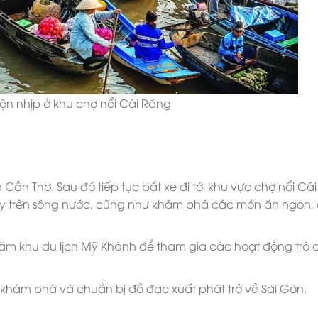
ộn nhịp ở khu chợ nổi Cái Răng
Cần Thơ. Sau đó tiếp tục bắt xe đi tới khu vực chợ nổi Cá
ay trên sông nước, cũng như khám phá các món ăn ngon,
thăm khu du lịch Mỹ Khánh để tham gia các hoạt động trò 
m, khám phá và chuẩn bị đồ đạc xuất phát trở về Sài Gòn.