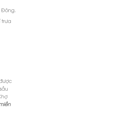
y Đông.
 trưa
 được
 sầu
 Chợ
 miền