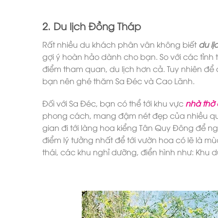
2. Du lịch Đồng Tháp
Rất nhiều du khách phân vân không biết
du l
gợi ý hoàn hảo dành cho bạn. So với các tỉnh 
điểm tham quan, du lịch hơn cả. Tuy nhiên để 
bạn nên ghé thăm Sa Đéc và Cao Lãnh.
Đối với Sa Đéc, bạn có thể tới khu vực
nhà thờ 
phong cách, mang đậm nét đẹp của nhiều quốc
gian đi tới làng hoa kiểng Tân Quy Đông để n
điểm lý tưởng nhất để tới vườn hoa có lẽ là mùa
thái, các khu nghỉ dưỡng, điển hình như: Khu 