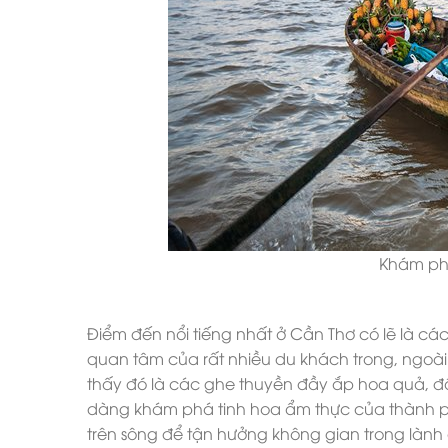
Khám ph
Điểm đến nổi tiếng nhất ở Cần Thơ có lẽ là các
quan tâm của rất nhiều du khách trong, ngoài 
thấy đó là các ghe thuyền đầy ắp hoa quả, 
dàng khám phá tinh hoa ẩm thực của thành p
trên sông để tận hưởng không gian trong lành