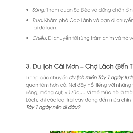
Sáng:
Tham quan Sa Đéc và dừng chân ở nhà
Trưa:
Khám phá Cao Lãnh và bạn di chuyển t
tại đó luôn.
Chiều:
Di chuyển tới rừng tràm chim và trở v
3. Du lịch Cái Mơn – Chợ Lách (Bến T
Trong các chuyến
du lịch miền Tây 1 ngày tự t
quan tâm hơn cả. Nơi đây nổi tiếng với những 
riêng, măng cụt, vú sữa,… Vì thế mùa hè là th
Lách, khi các loại trái cây đang đến mùa chín
Tây 1 ngày nên đi đâu?