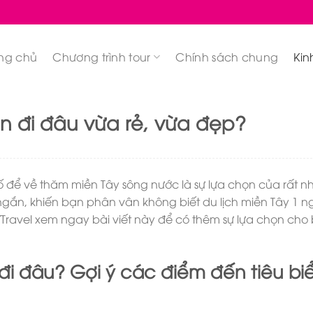
ng chủ
Chương trình tour
Chính sách chung
Kin
ên đi đâu vừa rẻ, vừa đẹp?
hố để về thăm miền Tây sông nước là sự lựa chọn của rất n
á ngắn, khiến bạn phân vân không biết du lịch miền Tây 1 
ravel xem ngay bài viết này để có thêm sự lựa chọn cho
 đi đâu? Gợi ý các điểm đến tiêu bi