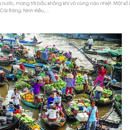
 nước, mang tới bầu không khí vô cùng náo nhiệt. Một số
 Cái Răng, Ninh Kiều,…