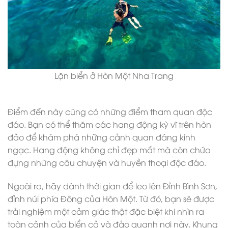
Lặn biển ở Hòn Một Nha Trang
Điểm đến này cũng có những điểm tham quan độc
đáo. Bạn có thể thăm các hang động kỳ vĩ trên hòn
đảo để khám phá những cảnh quan đáng kinh
ngạc. Hang động không chỉ đẹp mắt mà còn chứa
đựng những câu chuyện và huyền thoại độc đáo.
Ngoài ra, hãy dành thời gian để leo lên Đỉnh Bình Sơn,
đỉnh núi phía Đông của Hòn Một. Từ đó, bạn sẽ được
trải nghiệm một cảm giác thật đặc biệt khi nhìn ra
toàn cảnh của biển cả và đảo quanh nơi này. Khung