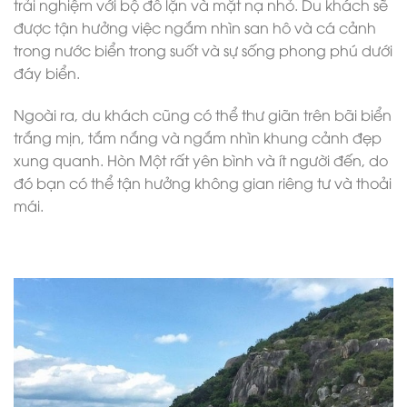
trải nghiệm với bộ đồ lặn và mặt nạ nhỏ. Du khách sẽ
được tận hưởng việc ngắm nhìn san hô và cá cảnh
trong nước biển trong suốt và sự sống phong phú dưới
đáy biển.
Ngoài ra, du khách cũng có thể thư giãn trên bãi biển
trắng mịn, tắm nắng và ngắm nhìn khung cảnh đẹp
xung quanh. Hòn Một rất yên bình và ít người đến, do
đó bạn có thể tận hưởng không gian riêng tư và thoải
mái.