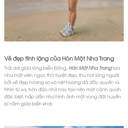
Vẻ đẹp tĩnh lặng của Hòn Một Nha Trang
Trải dài giữa lòng biển Đông,
Hòn Một Nha Trang
tựa
như một viên ngọc thô tuyệt đẹp, thu hút lòng người
bởi vẻ đẹp hoang sơ và nét hoang dã đầy quyến rũ.
Nhìn từ xa, hòn đảo nhỏ này tạo nên một cảnh quan
đặc biệt, hấp dẫn như hình ảnh một vùng đất huyền
bí nằm giữa biển khơi.