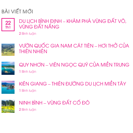
BÀI VIẾT MỚI
DU LỊCH BÌNH ĐỊNH – KHÁM PHÁ VÙNG ĐẤT VÕ,
22
VÙNG ĐẤT NẮNG
Th1
2
Bình luận
VƯỜN QUỐC GIA NAM CÁT TIÊN – HƠI THỞ CỦA
THIÊN NHIÊN
QUY NHƠN – VIÊN NGỌC QUÝ CỦA MIỀN TRUNG
1
Bình luận
KIÊN GIANG – THIÊN ĐƯỜNG DU LỊCH MIỀN TÂY
1
Bình luận
NINH BÌNH – VÙNG ĐẤT CỐ ĐÔ
2
Bình luận