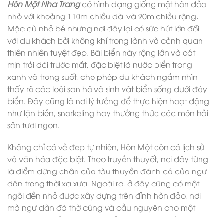
Hòn Một Nha Trang
có hình dạng giống một hòn đảo
nhỏ với khoảng 110m chiều dài và 90m chiều rộng.
Mặc dù nhỏ bé nhưng nơi đây lại có sức hút lớn đối
với du khách bởi không khí trong lành và cảnh quan
thiên nhiên tuyệt đẹp. Bãi biển này rộng lớn và cát
mịn trải dài trước mắt, đặc biệt là nước biển trong
xanh và trong suốt, cho phép du khách ngắm nhìn
thấy rõ các loài san hô và sinh vật biển sống dưới đáy
biển. Đây cũng là nơi lý tưởng để thực hiện hoạt động
như lặn biển, snorkeling hay thưởng thức các món hải
sản tươi ngon.
Không chỉ có vẻ đẹp tự nhiên, Hòn Một còn có lịch sử
và văn hóa đặc biệt. Theo truyền thuyết, nơi đây từng
là điểm dừng chân của tàu thuyền đánh cá của ngư
dân trong thời xa xưa. Ngoài ra, ở đây cũng có một
ngôi đền nhỏ được xây dựng trên đỉnh hòn đảo, nơi
mà ngư dân đã thờ cúng và cầu nguyện cho một