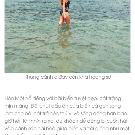
Khung cảnh ở đây còn khá hoang sơ
Hòn Một nổi tiếng với bãi biển tuyệt đẹp, cát trắng
mịn màng. Đôi chút dấu ấn của biển cả gợn sóng
làm cho bãi cát trở nên thú vị và sống động hơn bao
giờ hết. Khi nhìn ra xa, du khách dễ dàng bị cuốn hút
vào cảnh sắc hài hoà giữa biển và trời giống như một