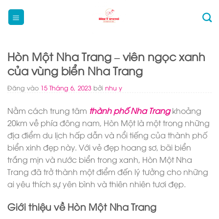
Bỏ
qua
nội
dung
Hòn Một Nha Trang – viên ngọc xanh
của vùng biển Nha Trang
Đăng vào
15 Tháng 6, 2023
bởi
nhu y
Nằm cách trung tâm
thành phố Nha Trang
khoảng
20km về phía đông nam, Hòn Một là một trong những
địa điểm du lịch hấp dẫn và nổi tiếng của thành phố
biển xinh đẹp này. Với vẻ đẹp hoang sơ, bãi biển
trắng mịn và nước biển trong xanh, Hòn Một Nha
Trang đã trở thành một điểm đến lý tưởng cho những
ai yêu thích sự yên bình và thiên nhiên tươi đẹp.
Giới thiệu về Hòn Một Nha Trang