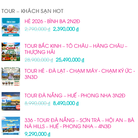
TOUR – KHÁCH SẠN HOT
HÈ 2026 - BÌNH BA 2N2Đ
Giá
Giá
2,790,000
₫
2,390,000
₫
gốc
hiện
là:
tại
TOUR BẮC KINH – TÔ CHÂU – HÀNG CHÂU –
2,790,000 ₫.
là:
THƯỢNG HẢI
2,390,000 ₫.
Giá
Giá
28,900,000
₫
25,490,000
₫
gốc
hiện
TOUR HÈ - ĐÀ LẠT - CHẠM MÂY - CHẠM KÝ ỨC -
là:
tại
3N3D
28,900,000 ₫.
là:
25,490,000 ₫.
TOUR ĐÀ NẴNG – HUẾ - PHONG NHA 3N2Đ
Giá
Giá
8,990,000
₫
8,490,000
₫
gốc
hiện
là:
tại
336 - TOUR ĐÀ NẴNG – SƠN TRÀ – HỘI AN – BÀ
8,990,000 ₫.
là:
NÀ HILLS – HUẾ - PHONG NHA – 4N3Đ
8,490,000 ₫.
9,290,000
₫