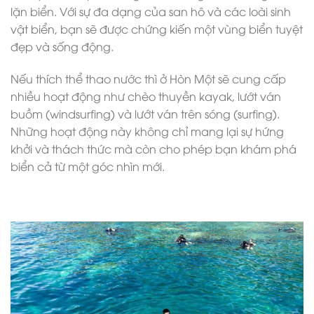
lặn biển. Với sự đa dạng của san hô và các loài sinh
vật biển, bạn sẽ được chứng kiến một vùng biển tuyệt
đẹp và sống động.
Nếu thích thể thao nước thì ở Hòn Một sẽ cung cấp
nhiều hoạt động như chèo thuyền kayak, lướt ván
buồm (windsurfing) và lướt ván trên sóng (surfing).
Những hoạt động này không chỉ mang lại sự hứng
khởi và thách thức mà còn cho phép bạn khám phá
biển cả từ một góc nhìn mới.