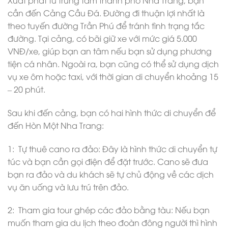
cần đến Cảng Cầu Đá. Đường đi thuận lợi nhất là
theo tuyến đường Trần Phú để tránh tình trạng tắc
đường. Tại cảng, có bãi giữ xe với mức giá 5.000
VNĐ/xe, giúp bạn an tâm nếu bạn sử dụng phương
tiện cá nhân. Ngoài ra, bạn cũng có thể sử dụng dịch
vụ xe ôm hoặc taxi, với thời gian di chuyển khoảng 15
– 20 phút.
Sau khi đến cảng, bạn có hai hình thức di chuyển để
đến Hòn Một Nha Trang:
1: Tự thuê cano ra đảo: Đây là hình thức di chuyển tự
túc và bạn cần gọi điện để đặt trước. Cano sẽ đưa
bạn ra đảo và du khách sẽ tự chủ động về các dịch
vụ ăn uống và lưu trú trên đảo.
2: Tham gia tour ghép các đảo bằng tàu: Nếu bạn
muốn tham gia du lịch theo đoàn đông người thì hình