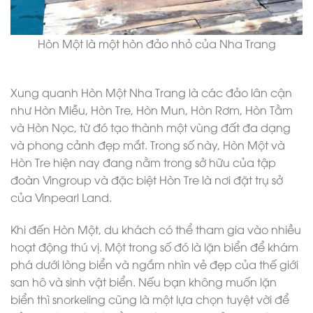
Hòn Một là một hòn đảo nhỏ của Nha Trang
Xung quanh Hòn Một Nha Trang là các đảo lân cận
như Hòn Miễu, Hòn Tre, Hòn Mun, Hòn Rơm, Hòn Tằm
và Hòn Nọc, từ đó tạo thành một vùng đất đa dạng
và phong cảnh đẹp mắt. Trong số này, Hòn Một và
Hòn Tre hiện nay đang nằm trong sở hữu của tập
đoàn Vingroup và đặc biệt Hòn Tre là nơi đặt trụ sở
của Vinpearl Land.
Khi đến Hòn Một, du khách có thể tham gia vào nhiều
hoạt động thú vị. Một trong số đó là lặn biển để khám
phá dưới lòng biển và ngắm nhìn vẻ đẹp của thế giới
san hô và sinh vật biển. Nếu bạn không muốn lặn
biển thì snorkeling cũng là một lựa chọn tuyệt vời để