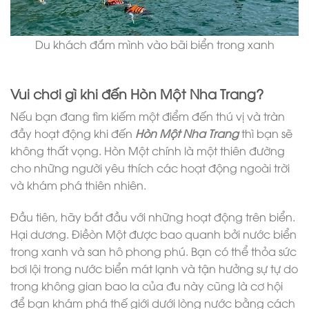
Du khách đắm mình vào bãi biển trong xanh
Vui chơi gì khi đến Hòn Một Nha Trang?
Nếu bạn đang tìm kiếm một điểm đến thú vị và tràn
đầy hoạt động khi đến
Hòn Một Nha Trang
thì bạn sẽ
không thất vọng. Hòn Một chính là một thiên đường
cho những người yêu thích các hoạt động ngoài trời
và khám phá thiên nhiên.
Đầu tiên, hãy bắt đầu với những hoạt động trên biển.
Hại dương. Điềòn Một được bao quanh bởi nước biển
trong xanh và san hô phong phú. Bạn có thể thỏa sức
bơi lội trong nước biển mát lạnh và tận hưởng sự tự do
trong không gian bao la của đu này cũng là cơ hội
để bạn khám phá thế giới dưới lòng nước bằng cách