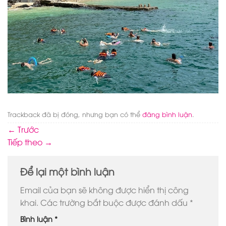
Trackback đã bị đóng, nhưng bạn có thể
đăng bình luận
.
←
Trước
Tiếp theo
→
Để lại một bình luận
Email của bạn sẽ không được hiển thị công
khai.
Các trường bắt buộc được đánh dấu
*
Bình luận
*