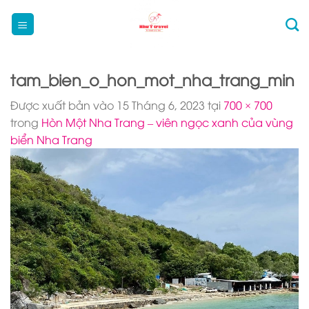
Bỏ
qua
nội
dung
tam_bien_o_hon_mot_nha_trang_min
Được xuất bản vào
15 Tháng 6, 2023
tại
700 × 700
trong
Hòn Một Nha Trang – viên ngọc xanh của vùng
biển Nha Trang