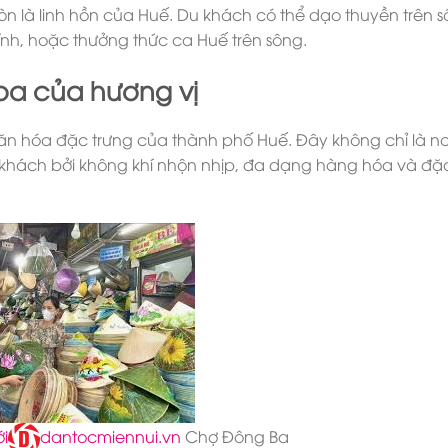
 là linh hồn của Huế. Du khách có thể dạo thuyền trên s
ính, hoặc thưởng thức ca Huế trên sông.
oa của hương vị
ăn hóa đặc trưng của thành phố Huế. Đây không chỉ là n
hách bởi không khí nhộn nhịp, đa dạng hàng hóa và đặc
i
dantocmiennui.vn
Chợ Đông Ba