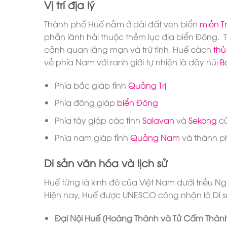
Vị trí địa lý
Thành phố Huế nằm ở dải đất ven biển
miền T
phần lãnh hải thuộc thềm lục địa biển Đông
cảnh quan lãng mạn và trữ tình. Huế cách
thủ
về phía Nam với ranh giới tự nhiên là dãy núi
B
Phía bắc giáp tỉnh
Quảng Trị
Phía đông giáp
biển Đông
Phía tây giáp các tỉnh
Salavan
và
Sekong
c
Phía nam giáp tỉnh
Quảng Nam
và thành 
Di sản văn hóa và lịch sử
Huế từng là kinh đô của Việt Nam dưới triều N
Hiện nay, Huế được UNESCO công nhận là Di sả
Đại Nội Huế (Hoàng Thành và Tử Cấm Thành