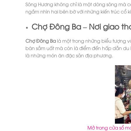
Sông Hương không chỉ là một dòng sông mà còn
ngắm nhìn hai bên bờ với những kiến trúc cổ k
Chợ Đông Ba – Nơi giao th
Chợ Đông Ba
là một trong những biểu tượng v
bán sầm uất mà còn là điểm đến hấp dẫn du k
là những món ăn đặc sản địa phương.
Mở trong cửa sổ mớ