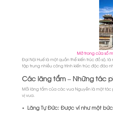
Mở trong cửa sổ m
Đại Nội Huế là một quần thể kiến trúc đồ sộ, l
tập trung nhiều công trình kiến trúc độc đáo
Các lăng tẩm – Những tác 
Mỗi lăng tẩm của các vua Nguyễn là một tác 
vị vua.
Lăng Tự Đức:
Được ví như một bức 