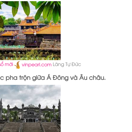
sổ mới
vinpearl.com
Lăng Tự Đức
rúc pha trộn giữa Á Đông và Âu châu.