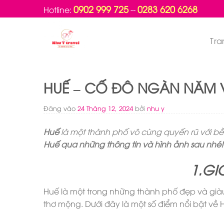
Bỏ
0902 999 725
0283 620 6268
Hotline:
--
qua
nội
Tra
dung
HUẾ – CỐ ĐÔ NGÀN NĂM 
Đăng vào
24 Tháng 12, 2024
bởi
nhu y
Huế
là một thành phố vô cùng quyến rũ với bề
Huế qua những thông tin và hình ảnh sau nhé!
1.GI
Huế là một trong những thành phố đẹp và giàu v
thơ mộng. Dưới đây là một số điểm nổi bật về 