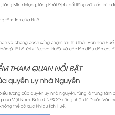
 lăng Minh Mạng, lăng Khải Định, nổi tiếng với kiến trúc 
ng tâm linh của Huế.
nhặn và phong cách sống chậm rãi, thư thái. Văn hóa Huế 
hống), lễ hội (như Festival Huế), và các làn điệu dân ca, đ
ỂM THAM QUAN NỔI BẬT
của quyền uy nhà Nguyễn
à biểu tượng của quyền uy nhà Nguyễn, từng là trung tâm 
cùng của Việt Nam. Được UNESCO công nhận là Di sản Văn 
không thể bỏ qua khi du lịch Huế.