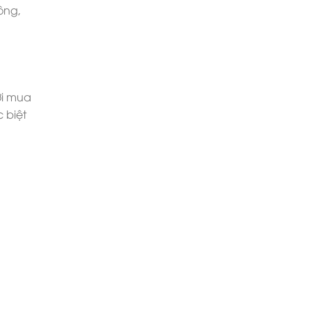
ông,
ơi mua
 biệt