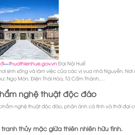
ới
thuathienhue.gov.vn
Đại Nội Huế
à nơi sinh sống và làm việc của các vị vua nhà Nguyễn. Nơi
 như: Ngọ Môn, Điện Thái Hòa, Tử Cấm Thành,…
phẩm nghệ thuật độc đáo
phẩm nghệ thuật độc đáo, phản ánh cá tính và thời đại 
tranh thủy mặc giữa thiên nhiên hữu tình.