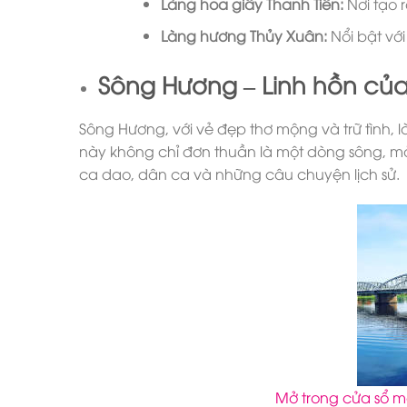
Làng hoa giấy Thanh Tiên:
Nơi tạo 
Làng hương Thủy Xuân:
Nổi bật vớ
Sông Hương – Linh hồn củ
Sông Hương, với vẻ đẹp thơ mộng và trữ tình, 
này không chỉ đơn thuần là một dòng sông, mà 
ca dao, dân ca và những câu chuyện lịch sử.
Mở trong cửa sổ m