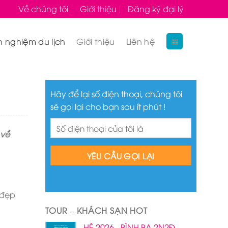
Về chúng tôi
Giới thiệu
Đăng ký đại lý
h nghiệm du lịch
Giới thiệu
Liên hệ
Hãy để lại số điện thoại, chúng tôi
sẽ gọi lại cho bạn sau ít phút !
 về
 đẹp
TOUR – KHÁCH SẠN HOT
HÈ 2026 - BÌNH BA 2N2Đ