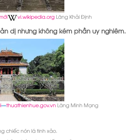
mới
vi.wikipedia.org
Lăng Khải Định
ản dị nhưng không kém phần uy nghiêm.
i
thuathienhue.gov.vn
Lăng Minh Mạng
g chiếc nón lá tinh xảo.