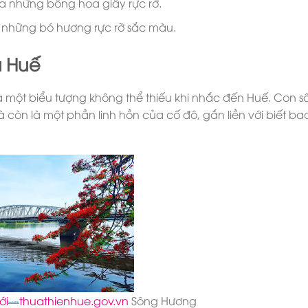
ra những bông hoa giấy rực rỡ.
i những bó hương rực rỡ sắc màu.
a Huế
là một biểu tượng không thể thiếu khi nhắc đến Huế. Con 
còn là một phần linh hồn của cố đô, gắn liền với biết ba
ới
thuathienhue.gov.vn
Sông Hương