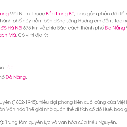
rung
Việt Nam, thuộc
Bắc Trung Bộ
, bao gồm phần đất liề
. Thành phố này nằm bên dòng sông Hương êm đềm, tạo n
 đô Hà Nội
675 km về phía Bắc, cách thành phố
Đà Nẵng
ạch Mã
. Có vị trí địa lý:
ủa
Lào
phố
Đà Nẵng
.
guyễn (1802-1945), triều đại phong kiến cuối cùng của Việt
n Văn hóa Thế giới nhờ quần thể di tích cố đô Huế, bao 
):
Trung tâm quyền lực và văn hóa của triều Nguyễn.