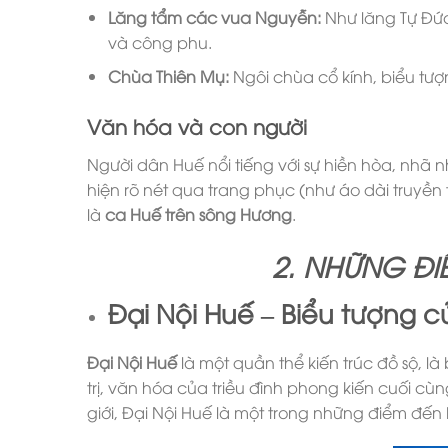
Lăng tẩm các vua Nguyễn:
Như lăng Tự Đức,
và công phu.
Chùa Thiên Mụ:
Ngôi chùa cổ kính, biểu tượ
Văn hóa và con người
Người dân Huế nổi tiếng với sự hiền hòa, nhã 
hiện rõ nét qua trang phục (như áo dài truyền t
là
ca Huế trên sông Hương
.
2. NHỮNG ĐI
Đại Nội Huế – Biểu tượng 
Đại Nội Huế
là một quần thể kiến trúc đồ sộ, l
trị, văn hóa của triều đình phong kiến cuối 
giới, Đại Nội Huế là một trong những điểm đến 