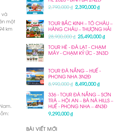
Giá
Giá
2,790,000
₫
2,390,000
₫
gốc
hiện
n và
là:
tại
ên một
TOUR BẮC KINH – TÔ CHÂU –
2,790,000 ₫.
là:
94 km
HÀNG CHÂU – THƯỢNG HẢI
2,390,000 ₫.
Giá
Giá
28,900,000
₫
25,490,000
₫
gốc
hiện
TOUR HÈ - ĐÀ LẠT - CHẠM
là:
tại
MÂY - CHẠM KÝ ỨC - 3N3D
28,900,000 ₫.
là:
25,490,000 ₫
TOUR ĐÀ NẴNG – HUẾ -
PHONG NHA 3N2Đ
Giá
Giá
8,990,000
₫
8,490,000
₫
gốc
hiện
336 - TOUR ĐÀ NẴNG – SƠN
là:
tại
TRÀ – HỘI AN – BÀ NÀ HILLS –
8,990,000 ₫.
là:
 Nam.
HUẾ - PHONG NHA – 4N3Đ
8,490,000 ₫.
gồm:
9,290,000
₫
BÀI VIẾT MỚI