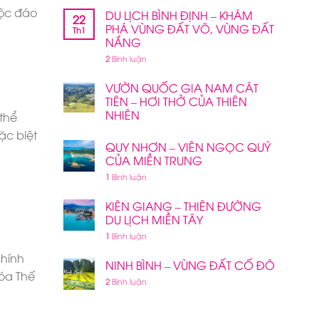
độc đáo
DU LỊCH BÌNH ĐỊNH – KHÁM
22
PHÁ VÙNG ĐẤT VÕ, VÙNG ĐẤT
Th1
NẮNG
2
Bình luận
VƯỜN QUỐC GIA NAM CÁT
TIÊN – HƠI THỞ CỦA THIÊN
NHIÊN
thể
ặc biệt
QUY NHƠN – VIÊN NGỌC QUÝ
CỦA MIỀN TRUNG
1
Bình luận
KIÊN GIANG – THIÊN ĐƯỜNG
DU LỊCH MIỀN TÂY
1
Bình luận
chính
NINH BÌNH – VÙNG ĐẤT CỐ ĐÔ
hóa Thế
2
Bình luận