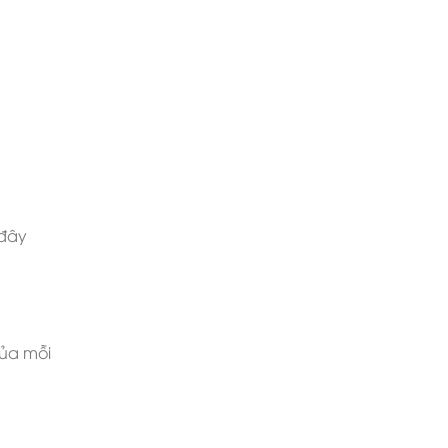
 đây
của mỗi