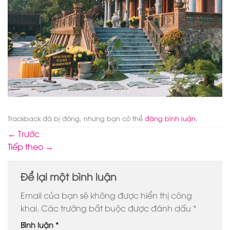
Trackback đã bị đóng, nhưng bạn có thể
đăng bình luận
.
←
Trước
Tiếp theo
→
Để lại một bình luận
Email của bạn sẽ không được hiển thị công
khai.
Các trường bắt buộc được đánh dấu
*
Bình luận
*