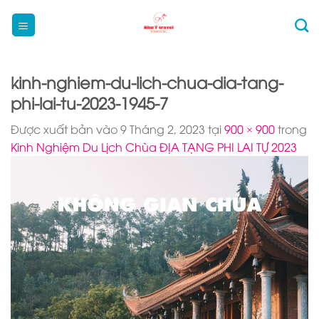
Bỏ
qua
nội
dung
kinh-nghiem-du-lich-chua-dia-tang-
phi-lai-tu-2023-1945-7
Được xuất bản vào
9 Tháng 2, 2023
tại
900 × 900
trong
Kinh Nghiệm Du Lịch Chùa ĐỊA TẠNG PHI LAI TỰ 2023