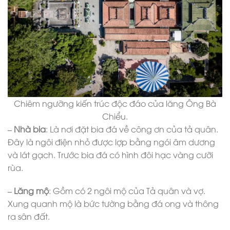
Chiêm ngưỡng kiến trúc độc đáo của lăng Ông Bà
Chiểu.
– Nhà bia
: Là nơi đặt bia đá về công ơn của tả quân.
Đây là ngôi điện nhỏ được lợp bằng ngói âm dương
và lát gạch. Trước bia đá có hình đôi hạc vàng cưỡi
rùa.
– Lăng mộ
: Gồm có 2 ngôi mộ của Tả quân và vợ.
Xung quanh mộ là bức tường bằng đá ong và thông
ra sân đất.