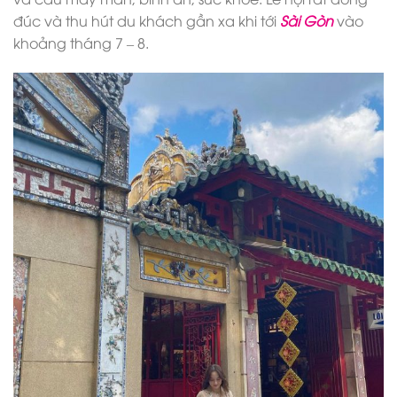
đúc và thu hút du khách gần xa khi tới
Sài Gòn
vào
khoảng tháng 7 – 8.