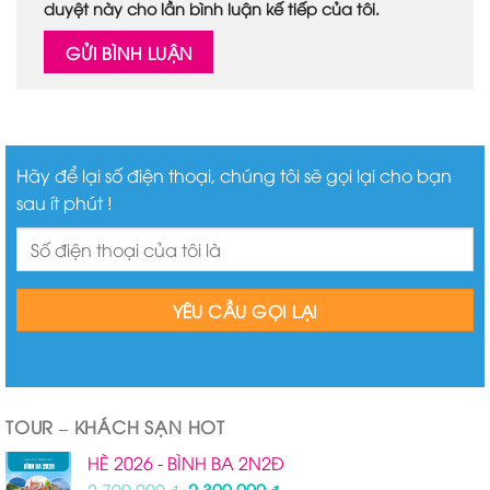
duyệt này cho lần bình luận kế tiếp của tôi.
Hãy để lại số điện thoại, chúng tôi sẽ gọi lại cho bạn
sau ít phút !
TOUR – KHÁCH SẠN HOT
HÈ 2026 - BÌNH BA 2N2Đ
Giá
Giá