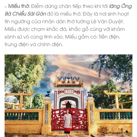
– Miếu thờ
: Điểm dừng chân tiếp theo khi tới
lăng Ông
Bà Chiểu Sài Gòn
đó là miếu thờ. Đây là nơi sinh hoạt
tín ngưỡng của nhân dân thờ tướng Lê Văn Duyệt.
Miếu được chạm khắc đá, khắc gỗ cùng với khảm
sành sứ vô cùng tinh xảo. Miếu gồm có: Tiền điện,
trung điện và chính điện.