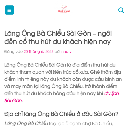
Bỏ
qua
nội
dung
Lăng Ông Bà Chiểu Sài Gòn – ngôi
đền cổ thu hút du khách hiện nay
Đăng vào
20 Tháng 6, 2023
bởi
nhu y
Lăng Ông Bà Chiểu Sài Gòn là địa điểm thu hút du
khách tham quan với kiến trúc cổ xưa. Ghé thăm địa
điểm linh thiêng này du khách còn được cầu bình an
và may mắn tại lăng Ông Bà Chiểu, trở thành điểm
đến thu hút du khách hàng đầu hiện nay khi
du lịch
Sài Gòn
.
Địa chỉ lăng Ông Bà Chiểu ở đâu Sài Gòn?
Lăng Ông Bà Chiểu
toạ lạc ở cạnh chợ Bà Chiểu,