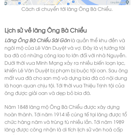
Cách di chuyển tới lăng Ông Bà Chiểu.
Lịch sử về lăng Ông Bà Chiểu
Lăng Ông Bà Chiểu Sài Gòn
là quần thể khu đền và
ngôi mộ của Lê Văn Duyệt và vợ. Đây là vị tướng tài
ba đã có những công lao to lớn đối với nhà Nguyễn.
Dưới thời vua Minh Mạng xảy ra nhiều biến loạn lạc,
khiến Lê Văn Duyệt bị phạm bị buộc tội oan. Sau ông
mất vua đã cho san mộ và dựng bia đá có nội dung
là hoạn quan chịu tội. Tới thời vua Thiệu Trịnh tội của
ông được giải oan và dẹp bỏ bia đá.
Năm 1848 lăng mộ Ông Bà Chiểu được xây dựng
hoàn thành. Tới năm 1914 lễ cúng tế tại lăng được tổ
chức hàng năm và trùng tù nhiều lần. Tới năm 1989
lăng được công nhận là di tích lịch sử văn hoá cấp