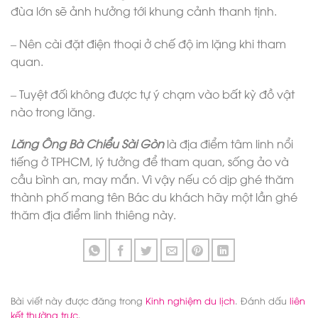
đùa lớn sẽ ảnh hưởng tới khung cảnh thanh tịnh.
– Nên cài đặt điện thoại ở chế độ im lặng khi tham
quan.
– Tuyệt đối không được tự ý chạm vào bất kỳ đồ vật
nào trong lăng.
Lăng Ông Bà Chiểu Sài Gòn
là địa điểm tâm linh nổi
tiếng ở TPHCM, lý tưởng để tham quan, sống ảo và
cầu bình an, may mắn. Vì vậy nếu có dịp ghé thăm
thành phố mang tên Bác du khách hãy một lần ghé
thăm địa điểm linh thiêng này.
Bài viết này được đăng trong
Kinh nghiệm du lịch
. Đánh dấu
liên
kết thường trực
.