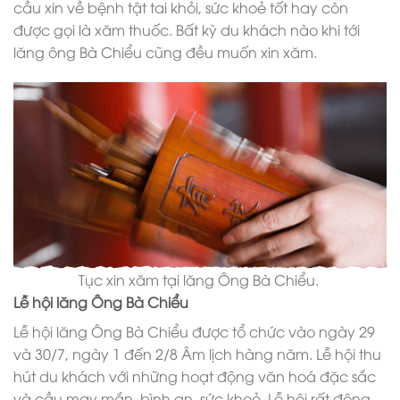
cầu xin về bệnh tật tai khỏi, sức khoẻ tốt hay còn
được gọi là xăm thuốc. Bất kỳ du khách nào khi tới
lăng ông Bà Chiểu cũng đều muốn xin xăm.
Tục xin xăm tại lăng Ông Bà Chiểu.
Lễ hội lăng Ông Bà Chiểu
Lễ hội lăng Ông Bà Chiểu được tổ chức vào ngày 29
và 30/7, ngày 1 đến 2/8 Âm lịch hàng năm. Lễ hội thu
hút du khách với những hoạt động văn hoá đặc sắc
và cầu may mắn, bình an, sức khoẻ. Lễ hội rất đông