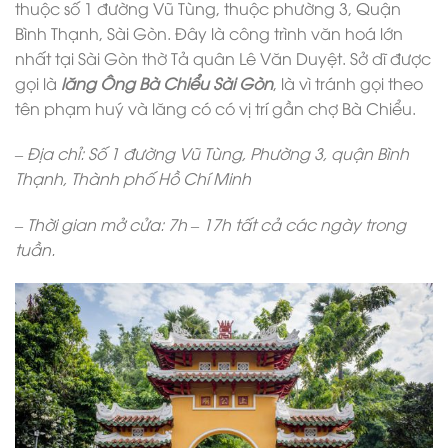
thuộc số 1 đường Vũ Tùng, thuộc phường 3, Quận
Bình Thạnh, Sài Gòn. Đây là công trình văn hoá lớn
nhất tại Sài Gòn thờ Tả quân Lê Văn Duyệt. Sở dĩ được
gọi là
lăng Ông Bà Chiểu Sài Gòn
, là vì tránh gọi theo
tên phạm huý và lăng có có vị trí gần chợ Bà Chiểu.
– Địa chỉ: Số 1 đường Vũ Tùng, Phường 3, quận Bình
Thạnh, Thành phố Hồ Chí Minh
– Thời gian mở cửa: 7h – 17h tất cả các ngày trong
tuần.