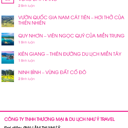
2
Bình luận
VƯỜN QUỐC GIA NAM CÁT TIÊN – HƠI THỞ CỦA
THIÊN NHIÊN
QUY NHƠN – VIÊN NGỌC QUÝ CỦA MIỀN TRUNG
1
Bình luận
KIÊN GIANG – THIÊN ĐƯỜNG DU LỊCH MIỀN TÂY
1
Bình luận
NINH BÌNH – VÙNG ĐẤT CỐ ĐÔ
2
Bình luận
CÔNG TY TNHH THƯƠNG MẠI & DU LỊCH NHƯ Ý TRAVEL
Đại diện: (Bà) LÂM THỊ NHƯ Ý