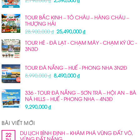
2,790,000
₫
2,390,000
₫
gốc
hiện
là:
tại
TOUR BẮC KINH – TÔ CHÂU – HÀNG CHÂU –
2,790,000 ₫.
là:
THƯỢNG HẢI
2,390,000 ₫.
Giá
Giá
28,900,000
₫
25,490,000
₫
gốc
hiện
TOUR HÈ - ĐÀ LẠT - CHẠM MÂY - CHẠM KÝ ỨC -
là:
tại
3N3D
28,900,000 ₫.
là:
25,490,000 ₫.
TOUR ĐÀ NẴNG – HUẾ - PHONG NHA 3N2Đ
Giá
Giá
8,990,000
₫
8,490,000
₫
gốc
hiện
là:
tại
336 - TOUR ĐÀ NẴNG – SƠN TRÀ – HỘI AN – BÀ
8,990,000 ₫.
là:
NÀ HILLS – HUẾ - PHONG NHA – 4N3Đ
8,490,000 ₫.
9,290,000
₫
BÀI VIẾT MỚI
DU LỊCH BÌNH ĐỊNH – KHÁM PHÁ VÙNG ĐẤT VÕ,
22
VÙNG ĐẤT NẮNG
Th1