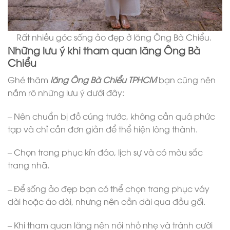
Rất nhiều góc sống ảo đẹp ở lăng Ông Bà Chiểu.
Những lưu ý khi tham quan lăng Ông Bà
Chiểu
Ghé thăm
lăng Ông Bà Chiểu TPHCM
bạn cũng nên
nắm rõ những lưu ý dưới đây:
– Nên chuẩn bị đồ cúng trước, không cần quá phức
tạp và chỉ cần đơn giản để thể hiện lòng thành.
– Chọn trang phục kín đáo, lịch sự và có màu sắc
trang nhã.
– Để sống ảo đẹp bạn có thể chọn trang phục váy
dài hoặc áo dài, nhưng nên cần dài qua đầu gối.
– Khi tham quan lăng nên nói nhỏ nhẹ và tránh cười