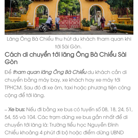
Lăng Ông Bà Chiểu thu hút du khách tham quan khi
tới Sài Gòn.
Cách di chuyển tới lăng Ông Bà Chiểu Sài
Gòn
Để
tham quan lăng Ông Bà Chiểu
du khách cần di
chuyển bằng máy bay, xe khách hay xe máy tới
TPHCM. Sau đó đi xe ôm, taxi hoặc phương tiện công
cộng để tới lăng.
– Xe bus:
Nếu đi bằng xe bus có tuyến số 08, 18, 24, 51,
54, 55 và 104. Các trạm dừng xe bus gần nhất để di
chuyển tới lăng là: Trường tiểu học Nguyễn Đình
Chiểu khoảng 4 phút đi bộ hoặc điểm dừng UBND