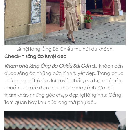
Lễ hội lăng Ông Bà Chiểu thu hút du khách.
Check-in sống ảo tuyệt đẹp
Khám phá lăng Ông Bà Chiểu Sài Gòn
du khách còn
được sống ảo những bức hình tuyệt đẹp. Trang phục
phù hợp nhất là áo dài truyền thống và bạn chỉ cần
chuẩn bị chiếc điện thoại hoặc máy ảnh. Có thể
tham khảo những góc chụp đẹp tại lăng như: Cổng
Tam quan hay khu bức long mã phụ đồ…