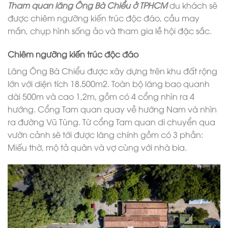
Tham quan lăng Ông Bà Chiểu ở TPHCM
du khách sẽ
được chiêm ngưỡng kiến trúc độc đáo, cầu may
mắn, chụp hình sống ảo và tham gia lễ hội đặc sắc.
Chiêm ngưỡng kiến trúc độc đáo
Lăng Ông Bà Chiểu được xây dựng trên khu đất rộng
lớn với diện tích 18.500m2. Toàn bộ lăng bao quanh
dài 500m và cao 1,2m, gồm có 4 cổng nhìn ra 4
hướng. Cổng Tam quan quay về hướng Nam và nhìn
ra đường Vũ Tùng. Từ cổng Tam quan di chuyển qua
vườn cảnh sẽ tới được lăng chính gồm có 3 phần:
Miếu thờ, mộ tả quân và vợ cùng với nhà bia.