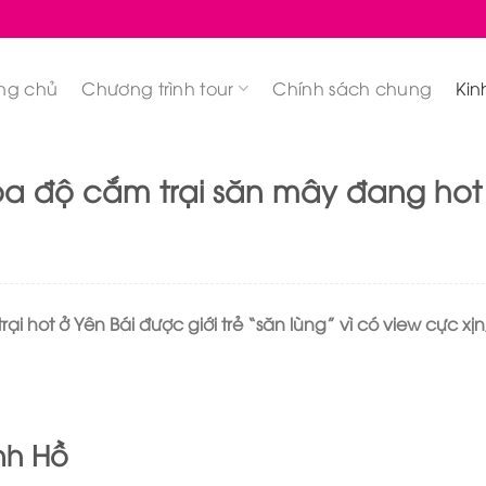
ng chủ
Chương trình tour
Chính sách chung
Kin
ọa độ cắm trại săn mây đang hot
hot ở Yên Bái được giới trẻ “săn lùng” vì có view cực xịn,
nh Hồ