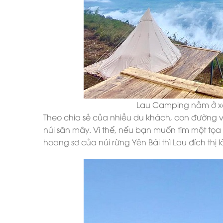
Lau Camping nằm ở xã 
Theo chia sẻ của nhiều du khách, con đường
núi săn mây. Vì thế, nếu bạn muốn tìm một tọa
hoang sơ của núi rừng Yên Bái thì Lau đích thị