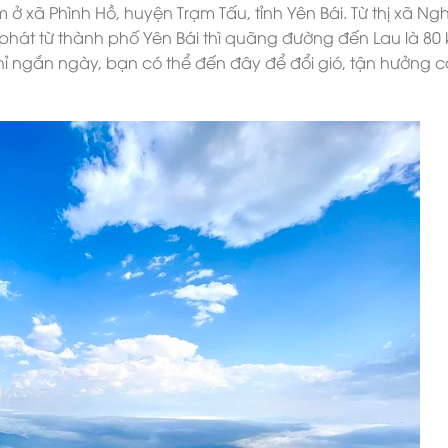
 ở xã Phình Hồ, huyện Trạm Tấu, tỉnh Yên Bái. Từ thị xã Ngh
hát từ thành phố Yên Bái thì quãng đường đến Lau là 80 
hỉ ngắn ngày, bạn có thể đến đây để đổi gió, tận hưởng 