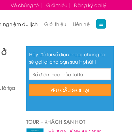
Về chúng tôi
Giới thiệu
Đăng ký đại lý
h nghiệm du lịch
Giới thiệu
Liên hệ
 ở
Hãy để lại số điện thoại, chúng tôi
sẽ gọi lại cho bạn sau ít phút !
 là tọa
TOUR – KHÁCH SẠN HOT
HÈ 2026 - BÌNH BA 2N2Đ