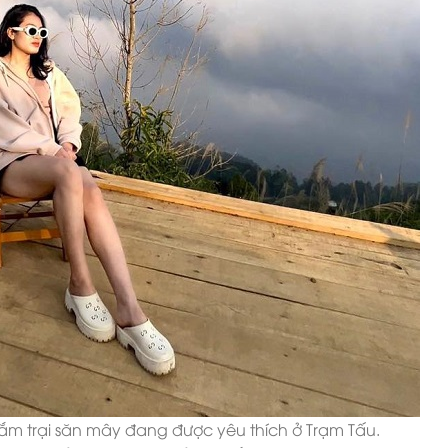
ắm trại săn mây đang được yêu thích ở Trạm Tấu.