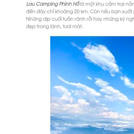
Lau Camping Phình Hồ
là một khu cắm trại nằm
đến đây chỉ khoảng 20 km. Còn nếu bạn xuất p
Những dịp cuối tuần rãnh rỗi hay những kỳ ng
đẹp trong lành, tươi mát.