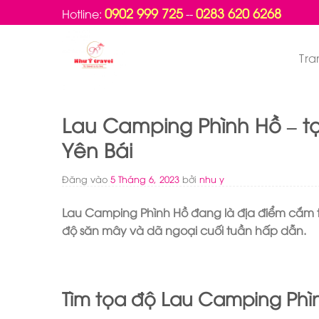
Bỏ
0902 999 725
0283 620 6268
Hotline:
--
qua
nội
Tra
dung
Lau Camping Phình Hồ – t
Yên Bái
Đăng vào
5 Tháng 6, 2023
bởi
nhu y
Lau Camping Phình Hồ đang là địa điểm cắm trại 
độ săn mây và dã ngoại cuối tuần hấp dẫn.
Tìm tọa độ Lau Camping Phì