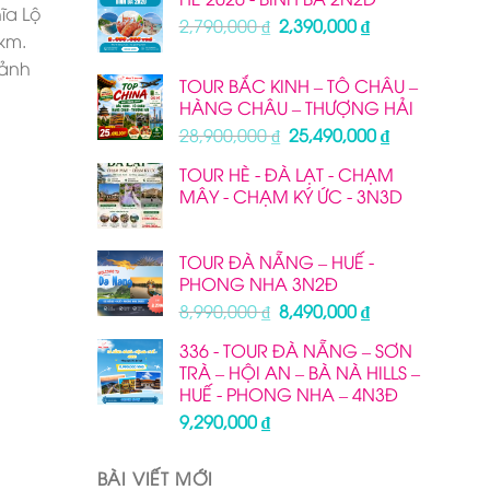
ĩa Lộ
Giá
Giá
2,790,000
₫
2,390,000
₫
km.
gốc
hiện
cảnh
là:
tại
TOUR BẮC KINH – TÔ CHÂU –
2,790,000 ₫.
là:
HÀNG CHÂU – THƯỢNG HẢI
2,390,000 ₫.
Giá
Giá
28,900,000
₫
25,490,000
₫
gốc
hiện
TOUR HÈ - ĐÀ LẠT - CHẠM
là:
tại
MÂY - CHẠM KÝ ỨC - 3N3D
28,900,000 ₫.
là:
25,490,000 ₫
TOUR ĐÀ NẴNG – HUẾ -
PHONG NHA 3N2Đ
Giá
Giá
8,990,000
₫
8,490,000
₫
gốc
hiện
336 - TOUR ĐÀ NẴNG – SƠN
là:
tại
TRÀ – HỘI AN – BÀ NÀ HILLS –
8,990,000 ₫.
là:
HUẾ - PHONG NHA – 4N3Đ
8,490,000 ₫.
9,290,000
₫
BÀI VIẾT MỚI