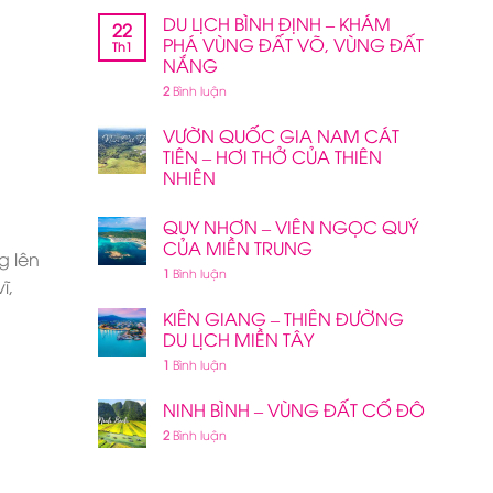
DU LỊCH BÌNH ĐỊNH – KHÁM
22
PHÁ VÙNG ĐẤT VÕ, VÙNG ĐẤT
Th1
NẮNG
2
Bình luận
VƯỜN QUỐC GIA NAM CÁT
TIÊN – HƠI THỞ CỦA THIÊN
NHIÊN
QUY NHƠN – VIÊN NGỌC QUÝ
CỦA MIỀN TRUNG
g lên
1
Bình luận
ĩ,
KIÊN GIANG – THIÊN ĐƯỜNG
DU LỊCH MIỀN TÂY
1
Bình luận
NINH BÌNH – VÙNG ĐẤT CỐ ĐÔ
2
Bình luận