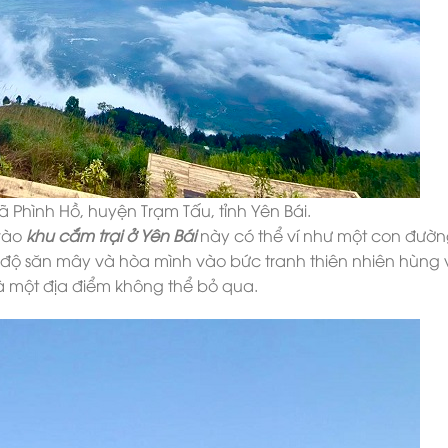
Phình Hồ, huyện Trạm Tấu, tỉnh Yên Bái.
 vào
khu cắm trại ở Yên Bái
này có thể ví như một con đườn
 độ săn mây và hòa mình vào bức tranh thiên nhiên hùng v
 là một địa điểm không thể bỏ qua.