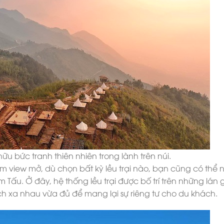
u bức tranh thiên nhiên trong lành trên núi.
ầm view mở, dù chọn bất kỳ lều trại nào, bạn cũng có thể
Tấu. Ở đây, hệ thống lều trại được bố trí trên những lán 
h xa nhau vừa đủ để mang lại sự riêng tư cho du khách.