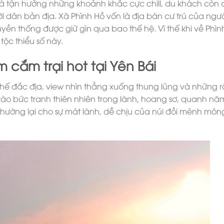
và tận hưởng những khoảnh khắc cực chill, du khách còn 
 dân bản địa. Xã Phình Hồ vốn là địa bàn cư trú của ngườ
uyền thống được giữ gìn qua bao thế hệ. Vì thế khi về Phìn
tộc thiểu số này.
 cắm trại hot tại Yên Bái
thế đắc địa, view nhìn thẳng xuống thung lũng và những 
vào bức tranh thiên nhiên trong lành, hoang sơ, quanh n
ường lại cho sự mát lành, dễ chịu của núi đồi mênh môn