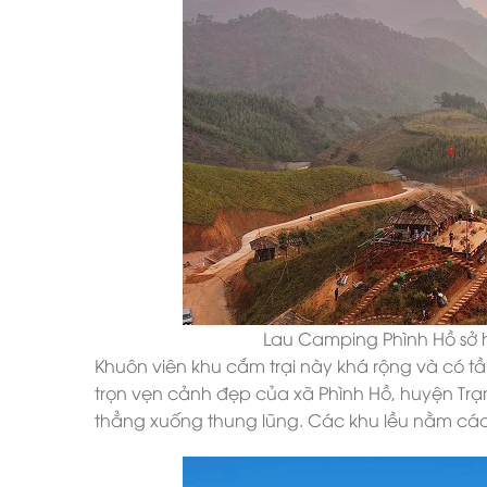
Lau Camping Phình Hồ sở hữ
Khuôn viên khu cắm trại này khá rộng và có t
trọn vẹn cảnh đẹp của xã Phình Hồ, huyện Trạm 
thẳng xuống thung lũng. Các khu lều nằm các