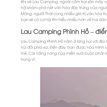
Khi về Lau Camping, ngoài cắm trại săn mây 
hội khám phá nét văn hóa đặc trưng của người
Mông, người Thái cùng nhiều giá trị văn hóa tr
bạn sẽ có cơ hội tìm hiểu nhiều hơn về hai dân 
Lau Camping Phình Hồ – điểm
Lau Camping Phình Hồ nằm ở lừng núi với địa 
núi đồi phía xa. Đến đây, bạn được hòa mình 
mẻ. Cái nắng nóng của miền xuôi buộc phải nh
hùng vĩ.