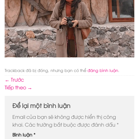
Trackback đã bị đóng, nhưng bạn có thể
đăng bình luận
.
←
Trước
Tiếp theo
→
Để lại một bình luận
Email của bạn sẽ không được hiển thị công
khai.
Các trường bắt buộc được đánh dấu
*
Bình luận
*