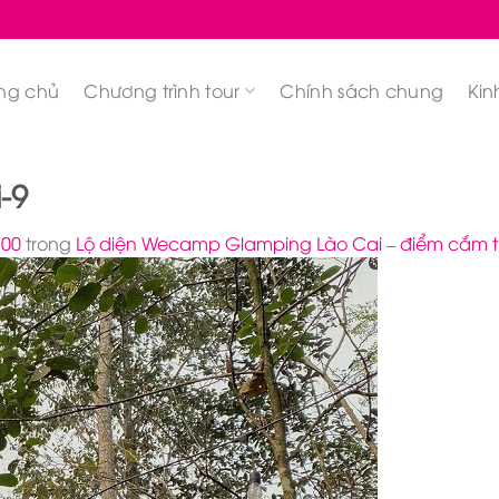
ng chủ
Chương trình tour
Chính sách chung
Kin
-9
700
trong
Lộ diện Wecamp Glamping Lào Cai – điểm cắm trại