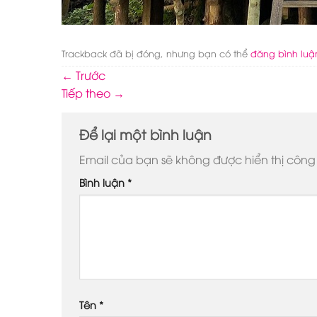
Trackback đã bị đóng, nhưng bạn có thể
đăng bình luậ
←
Trước
Tiếp theo
→
Để lại một bình luận
Email của bạn sẽ không được hiển thị công 
Bình luận
*
Tên
*