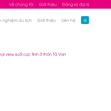
Về chúng tôi
Giới thiệu
Đăng ký đại lý
h nghiệm du lịch
Giới thiệu
Liên hệ
 view suối cực tình ở thôn Tả Van