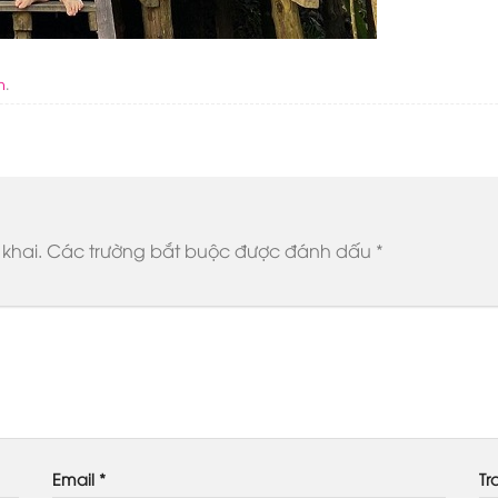
n
.
khai.
Các trường bắt buộc được đánh dấu
*
Email
*
Tr