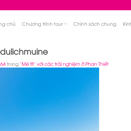
ng chủ
Chương trình tour
Chính sách chung
Kin
-dulichmuine
464
trong
‘Mê tít’ với các trải nghiệm ở Phan Thiết