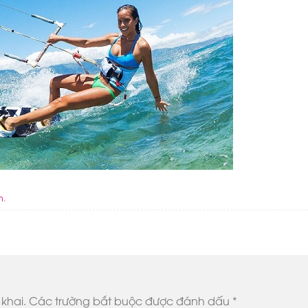
n
.
khai.
Các trường bắt buộc được đánh dấu
*