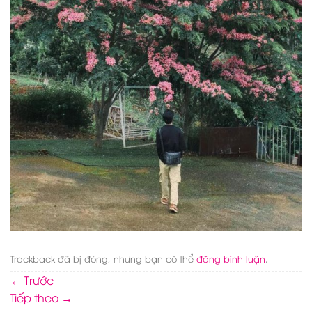
Trackback đã bị đóng, nhưng bạn có thể
đăng bình luận
.
←
Trước
Tiếp theo
→