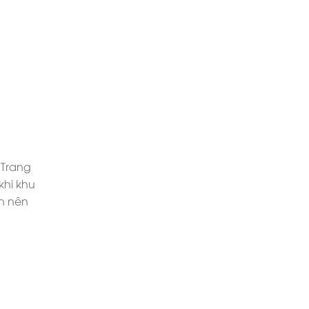
 Trang
khi khu
ần nên