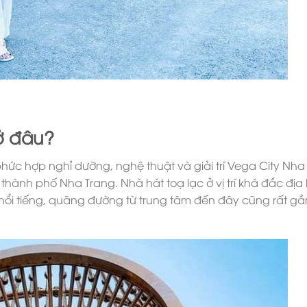
ở đâu?
ức hợp nghỉ dưỡng, nghệ thuật và giải trí Vega City Nha
hành phố Nha Trang. Nhà hát toạ lạc ở vị trí khá đắc địa 
 nổi tiếng, quãng đường từ trung tâm đến đây cũng rất g