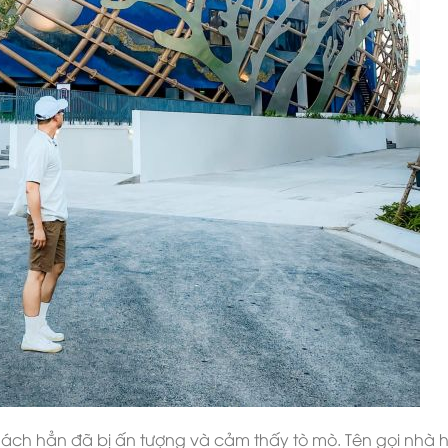
hách hẳn đã bị ấn tượng và cảm thấy tò mò. Tên gọi nhà 