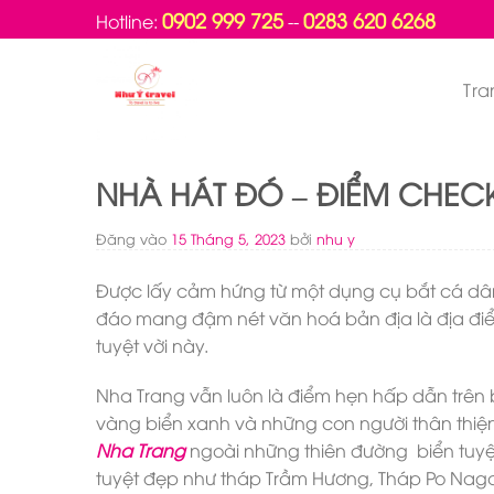
Bỏ
0902 999 725
0283 620 6268
Hotline:
--
qua
nội
Tra
dung
NHÀ HÁT ĐÓ – ĐIỂM CHEC
Đăng vào
15 Tháng 5, 2023
bởi
nhu y
Được lấy cảm hứng từ một dụng cụ bắt cá dân 
đáo mang đậm nét văn hoá bản địa là địa điể
tuyệt vời này.
Nha Trang vẫn luôn là điểm hẹn hấp dẫn trên 
vàng biển xanh và những con người thân thiệ
Nha Trang
ngoài những thiên đường biển tuyệt 
tuyệt đẹp như tháp Trầm Hương, Tháp Po Nagar