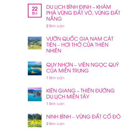
DU LỊCH BÌNH ĐỊNH – KHÁM
22
PHÁ VÙNG ĐẤT VÕ, VÙNG ĐẤT
Th1
NẮNG
2
Bình luận
VƯỜN QUỐC GIA NAM CÁT
TIÊN – HƠI THỞ CỦA THIÊN
NHIÊN
QUY NHƠN – VIÊN NGỌC QUÝ
CỦA MIỀN TRUNG
1
Bình luận
KIÊN GIANG – THIÊN ĐƯỜNG
DU LỊCH MIỀN TÂY
1
Bình luận
NINH BÌNH – VÙNG ĐẤT CỐ ĐÔ
2
Bình luận