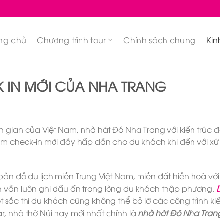
ng chủ
Chương trình tour
Chính sách chung
Kin
K IN MỚI CỦA NHA TRANG
gian của Việt Nam, nhà hát Đó Nha Trang với kiến trúc 
m check-in mới đầy hấp dẫn cho du khách khi đến với xứ
bản đồ du lịch miền Trung Việt Nam, miền đất hiền hoà vớ
n vẫn luôn ghi dấu ấn trong lòng du khách thập phương.
D
sắc thì du khách cũng không thể bỏ lỡ các công trình kiế
, nhà thờ Núi hay mới nhất chính là
nhà hát Đó Nha Tran