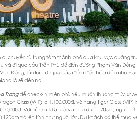
h di chuyển từ trung tâm thành phố qua khu vực quảng t
Phú và đi qua cầu Trần Phú để đến đường Phạm Văn Đồng.
ăn Đồng, lần lượt đi qua các điểm đến hấp dẫn như Hò
ana là sẽ đến nơi.
ha Trang
để check-in miễn phí, nếu muốn thưởng thức sho
agon Class (WIP) là 1.100.000đ, vé hạng Tiger Class (VIP) l
800,000đ. Với trẻ em từ 5 tuổi và cao dưới 120cm, người lớ
o từ 120cm trở lên tính như người lớn. Du khách có thể mua v