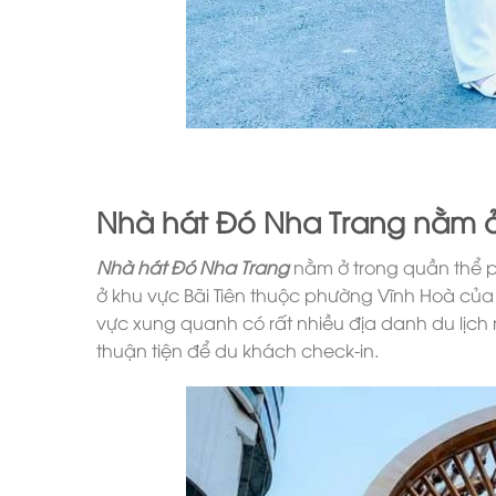
Nhà hát Đó Nha Trang nằm 
Nhà hát Đó Nha Trang
nằm ở trong quần thể ph
ở khu vực Bãi Tiên thuộc phường Vĩnh Hoà của t
vực xung quanh có rất nhiều địa danh du lịch
thuận tiện để du khách check-in.