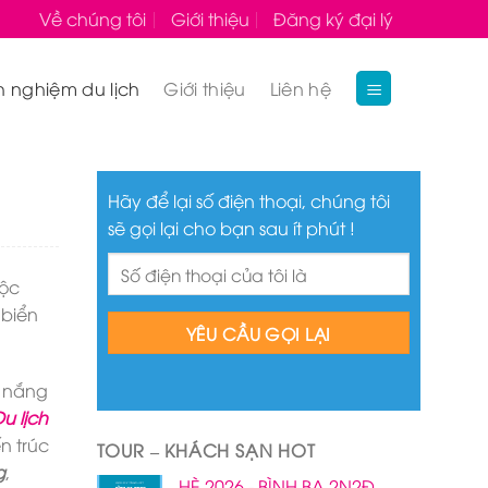
Về chúng tôi
Giới thiệu
Đăng ký đại lý
h nghiệm du lịch
Giới thiệu
Liên hệ
Hãy để lại số điện thoại, chúng tôi
sẽ gọi lại cho bạn sau ít phút !
độc
 biển
i nắng
u lịch
n trúc
TOUR – KHÁCH SẠN HOT
g
,
HÈ 2026 - BÌNH BA 2N2Đ