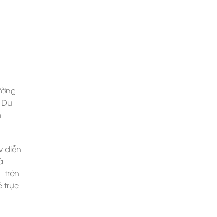
rường
 Du
n
w diễn
à
n trên
é trực