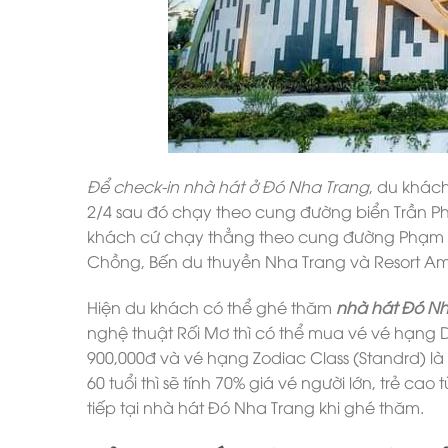
Để check-in nhà hát ở Đó Nha Trang
, du khác
2/4 sau đó chạy theo cung đường biển Trần 
khách cứ chạy thẳng theo cung đường Phạm V
Chồng, Bến du thuyền Nha Trang và Resort Ami
Hiện du khách có thể ghé thăm
nhà hát Đó N
nghệ thuật Rối Mơ thì có thể mua vé vé hạng Dr
900,000đ và vé hạng Zodiac Class (Standrd) là 
60 tuổi thì sẽ tính 70% giá vé người lớn, trẻ ca
tiếp tại nhà hát Đó Nha Trang khi ghé thăm.