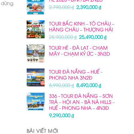
m dừng
Giá
Giá
2,790,000
₫
2,390,000
₫
gốc
hiện
là:
tại
TOUR BẮC KINH – TÔ CHÂU –
2,790,000 ₫.
là:
HÀNG CHÂU – THƯỢNG HẢI
2,390,000 ₫.
Giá
Giá
28,900,000
₫
25,490,000
₫
gốc
hiện
TOUR HÈ - ĐÀ LẠT - CHẠM
là:
tại
MÂY - CHẠM KÝ ỨC - 3N3D
28,900,000 ₫.
là:
25,490,000 ₫
TOUR ĐÀ NẴNG – HUẾ -
PHONG NHA 3N2Đ
Giá
Giá
8,990,000
₫
8,490,000
₫
gốc
hiện
336 - TOUR ĐÀ NẴNG – SƠN
là:
tại
TRÀ – HỘI AN – BÀ NÀ HILLS –
8,990,000 ₫.
là:
HUẾ - PHONG NHA – 4N3Đ
8,490,000 ₫.
9,290,000
₫
BÀI VIẾT MỚI