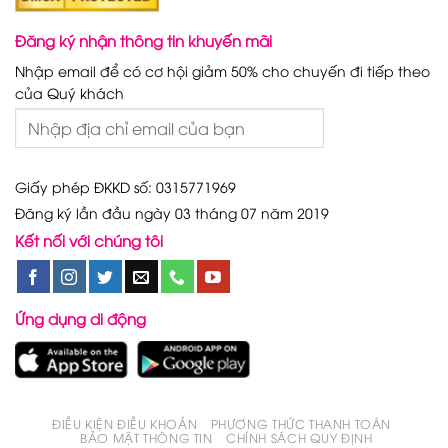
Đăng ký nhận thông tin khuyến mãi
Nhập email để có cơ hội giảm 50% cho chuyến đi tiếp theo
của Quý khách
Giấy phép ĐKKD số: 0315771969
Đăng ký lần đầu ngày 03 tháng 07 năm 2019
Kết nối với chúng tôi
Ứng dụng di động
ĐIỀU KIỆN ĐIỀU KHOẢN
PHƯƠNG THỨC THANH TOÁN
BẢO MẬT THÔNG TIN
CHÍNH SÁCH QUY ĐỊNH