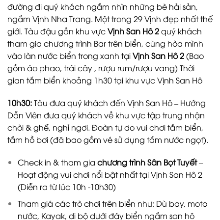
đường đi quý khách ngắm nhìn những bè hải sản,
ngắm Vịnh Nha Trang. Một trong 29 Vịnh đẹp nhất thế
giới. Tàu đậu gần khu vực
Vịnh San Hô 2
quý khách
tham gia chương trình Bar trên biển, cùng hòa mình
vào làn nước biển trong xanh tại
Vịnh San Hô 2
(Bao
gồm áo phao, trái cây , rượu rum/rượu vang) Thời
gian tắm biển khoảng 1h30 tại khu vực Vịnh San Hô
10
h
30
:
Tàu đưa quý khách đến Vịnh San Hô – Hướng
Dẫn Viên đưa quý khách về khu vực tập trung nhận
chòi & ghế, nghỉ ngơi. Đoàn tự do vui chơi tắm biển,
tắm hồ bơi (đã bao gồm vé sử dụng tắm nước ngọt).
Check in & tham gia
chương trình Sân Bọt Tuyết
–
Hoạt động vui chơi nổi bật nhất tại Vịnh San Hô 2
(Diễn ra từ lúc 10h -10h30)
Tham giá các trò chơi trên biển như: Dù bay, moto
nước, Kayak, di bộ dưới đáy biển ngắm san hô