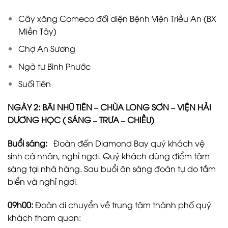
Cây xăng Comeco đối diện Bệnh Viện Triều An (BX
Miền Tây)
Chợ An Sương
Ngã tư Bình Phước
Suối Tiên
NGÀY 2:
BÃI NHŨ TIÊN – CHÙA LONG SƠN – VIỆN HẢI
DƯƠNG HỌC ( SÁNG – TRƯA – CHIỀU)
Buổi sáng:
Đoàn đến Diamond Bay quý khách vệ
sinh cá nhân, nghỉ ngơi. Quý khách dùng điểm tâm
sáng tại nhà hàng. Sau buổi ăn sáng đoàn tự do tắm
biển và nghỉ ngơi.
09h00:
Đoàn di chuyển về trung tâm thành phố quý
khách tham quan: