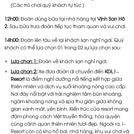
(Các trò chơi quý khách tự túc )
12h00:
Đoàn dùng bữa tại nhà hàng tại
Vịnh San Hô
2.
Sau bữa trưa đoàn tiếp tục tham quan và vui chơi.
14h00:
Đoàn lên tàu về lại khách sạn nghĩ ngơi. Quý
khách có thể lựa chọn 01 trong 02 sự lựa chọn sau:
Lựa chọn 1:
Đoàn về khách sạn nghỉ ngơi.
Lựa chọn 2:
Xe đưa đoàn di chuyển đến
KDL I –
Resort
là điểm nghỉ dưỡng nổi tiếng kết hợp giữa
thiên nhiên và dịch vụ suối khoáng nóng cao cấp.
Nơi đây nổi bật với trải nghiệm tắm bùn khoáng,
ngâm khoáng nóng và spa thư giãn giữa không
gian xanh mát, yên bình. Kiến trúc của resort mang
đậm phong cách Việt truyền thống, hòa quyện
cùng cảnh quan thiên nhiên tươi đẹp. Ngoài ra, I–
Resort còn có khu hồ bơi, nhà hàng, khu vui chơi và