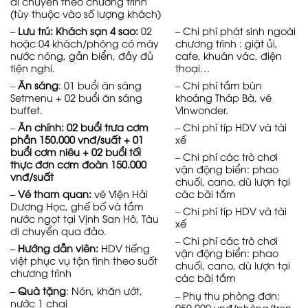
di chuyển theo chương trình
(tùy thuộc vào số lượng khách)
– Chi phí phát sinh ngoài
–
Lưu trú: Khách sạn 4 sao:
02
chương trình : giặt ủi,
hoặc 04 khách/phòng có máy
cafe, khuân vác, điện
nước nóng, gần biển, đầy đủ
thoại…
tiện nghi.
– Chi phí tắm bùn
–
Ăn sáng
: 01 buổi ăn sáng
khoáng Tháp Bà, vé
Setmenu + 02 buổi ăn sáng
Vinwonder.
buffet.
– Chi phí típ HDV và tài
–
Ăn chính:
0
2
buổi trưa cơm
xế
phần 150.000 vnđ/suất +
01
buổi cơm niêu + 02
buổi tối
– Chi phí các trò chơi
thực đơn cơm đoàn 150.000
vận động biển: phao
vnđ/suất
chuối, cano, dù lượn tại
các bãi tắm
– Vé tham quan:
vé Viện Hải
Dương Học, ghế bố và tắm
– Chi phí típ HDV và tài
nước ngọt tại Vịnh San Hô, Tàu
xế
di chuyển qua đảo.
– Chi phí các trò chơi
– Hướng dẫn viên:
HDV tiếng
vận động biển: phao
việt phục vụ tận tình theo suốt
chuối, cano, dù lượn tại
chương trình
các bãi tắm
– Quà
t
ặng
: Nón, khăn ướt,
– Phụ thu phòng đơn:
nước 1 chai
950,000 vnđ/phòng/trọn