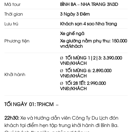
Mã tour
BÌNH BA –
NHA TRANG 3N3D
Thời gian
3 Ngày 3 Đêm
Lưu trú
Khách sạn 4 sao Nha Trang
Xe ghế ngã
Phương tiện
Xe giường nằm phụ thu: 150.000
vnđ/khách
Ø
TỐI MÙNG 1|2|3: 3.390.000
VNĐ/KHÁCH
Ø
TỐI MÙNG 6: 2.890.000
Khởi hành
VNĐ/KHÁCH
Ø
TỐI 28 TẾT: 2.990.000
VNĐ/KHÁCH
TỐI NGÀY 01:
TP.HCM
–
22h30
:
Xe và Hướng dẫn viên Công Ty Du Lịch đón
khách tại điểm hẹn tập trung khởi hành đi Bình Ba.