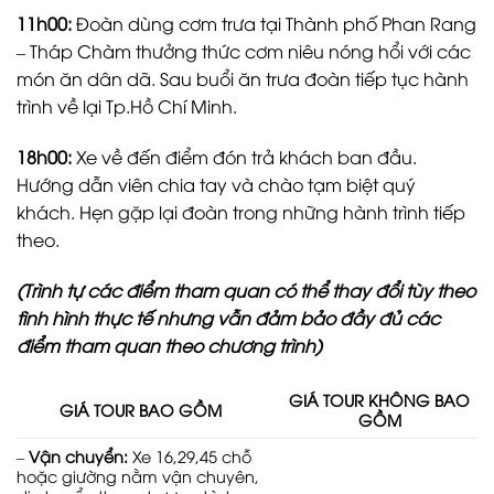
11h00:
Đoàn dùng cơm trưa tại Thành phố Phan Rang
– Tháp Chàm thưởng thức cơm niêu nóng hổi với các
món ăn dân dã. Sau buổi ăn trưa đoàn tiếp tục hành
trình về lại Tp.Hồ Chí Minh.
18h00:
Xe về đến điểm đón trả khách ban đầu.
Hướng dẫn viên chia tay và chào tạm biệt quý
khách. Hẹn gặp lại đoàn trong những hành trình tiếp
theo.
(Trình tự các điểm tham quan có thể thay đổi tùy theo
tình hình thực tế nhưng vẫn đảm bảo đầy đủ
các
điểm tham quan theo chương trình)
GIÁ TOUR KHÔNG BAO
GIÁ TOUR BAO GỒM
GỒM
–
Vận chuyển:
Xe 16,29,45 chỗ
hoặc giường nằm vận chuyên,