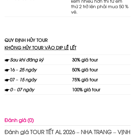
kèm nhiều hơn thì từ em
thứ 2 trở lên phải mua 50 %
vé.
QUY ĐỊNH HỦY TOUR
KHÔNG HỦY TOUR VÀO DỊP L
Ễ
LẾT
🖝
Sau
khi
đăng
ký
30% giá tour
🖝
16
–
25 ngày
50% giá tour
🖝
07
–
15 ngày
75% giá tour
🖝
0 – 07 ngày
100% giá tour
Đánh giá (0)
Đánh giá TOUR TẾT AL 2026 – NHA TRANG – VỊNH