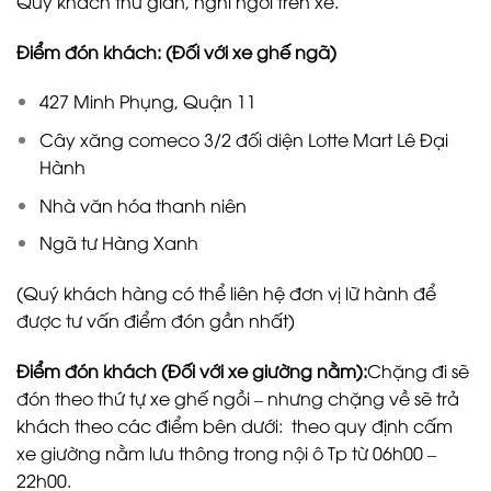
Quý khách thư giãn, nghỉ ngơi trên xe.
Điểm đón khách: (Đối với xe ghế ngã)
427 Minh Phụng, Quận 11
Cây xăng comeco 3/2 đối diện Lotte Mart Lê Đại
Hành
Nhà văn hóa thanh niên
Ngã tư Hàng Xanh
(Quý khách hàng có thể liên hệ đơn vị lữ hành để
được tư vấn điểm đón gần nhất)
Điểm đón khách (Đối với xe giường nằm):
Chặng đi sẽ
đón theo thứ tự xe ghế ngồi – nhưng chặng về sẽ trả
khách theo các điểm bên dưới: theo quy định cấm
xe giường nằm lưu thông trong nội ô Tp từ 06h00 –
22h00.