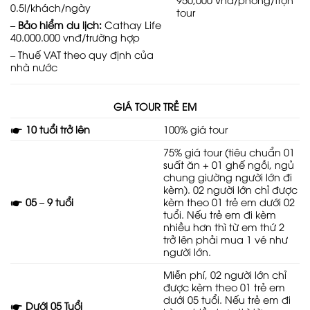
0.5l/khách/ngày
tour
– Bảo
hiểm
du
lịch
:
Cathay Life
40.000.000 vnđ/trường hợp
– Thuế VAT theo quy định của
nhà nước
GIÁ TOUR TRẺ EM
🖝
10
tuổi
trở
lên
100% giá tour
75% giá tour (tiêu chuẩn 01
suất ăn + 01 ghế ngồi, ngủ
chung giường người lớn đi
kèm). 02 người lớn chỉ được
🖝
05
–
9
tuổi
kèm theo 01 trẻ em dưới 02
tuổi. Nếu trẻ em đi kèm
nhiều hơn thì từ em thứ 2
trở lên phải mua 1 vé như
người lớn.
Miễn phí, 02 người lớn chỉ
được kèm theo 01 trẻ em
dưới 05 tuổi. Nếu trẻ em đi
🖝
Dưới
05
Tuổi