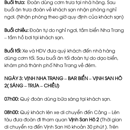
Buổi trưa:
Đoàn dùng cơm trưa tại nhà hàng. Sau
buổi ăn trưa đoàn về khách sạn nhận phòng nghỉ
ngơi. (Nhận phòng theo giờ quy định của khách sạn)
Buổi chiều:
Đoàn tự do nghỉ ngơi, tắm biển Nha Trang
– tắm hồ bơi tại khách sạn.
Buổi tối:
Xe và HDV đưa quý khách đến nhà hàng
dùng cơm tối. Sau buổi ăn tối đoàn tự do dạo biển,
khám phá thành phố Nha Trang về đêm.
NGÀY 3: VỊNH NHA TRANG – BAR BIỂN – VỊNH SAN HÔ
2( SÁNG – TRƯA – CHIỀU)
07h00:
Quý đoàn dùng bữa sáng tại khách sạn.
08h00
:
Quý khách lên xe di chuyển đến Cảng – Lên
tàu đưa đoàn đi tham quan
Vịnh San Hô 2
(Thời gian
di chuyển ra đến Vịnh San Hô khoản 30 phút ). Trên