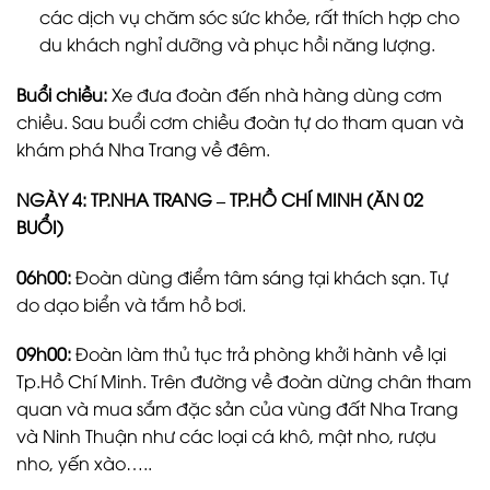
các dịch vụ chăm sóc sức khỏe, rất thích hợp cho
du khách nghỉ dưỡng và phục hồi năng lượng.
Buổi chiều:
Xe đưa đoàn đến nhà hàng dùng cơm
chiều. Sau buổi cơm chiều đoàn tự do tham quan và
khám phá Nha Trang về đêm.
NGÀY 4: TP.
NHA TRANG – TP.HỒ CHÍ MINH (ĂN 02
BUỔI)
06h00:
Đoàn dùng điểm tâm sáng tại khách sạn. Tự
do dạo biển và tắm hồ bơi.
09h00:
Đoàn làm thủ tục trả phòng khởi hành về lại
Tp.Hồ Chí Minh. Trên đường về đoàn dừng chân tham
quan và mua sắm đặc sản của vùng đất Nha Trang
và Ninh Thuận như các loại cá khô, mật nho, rượu
nho, yến xào…..