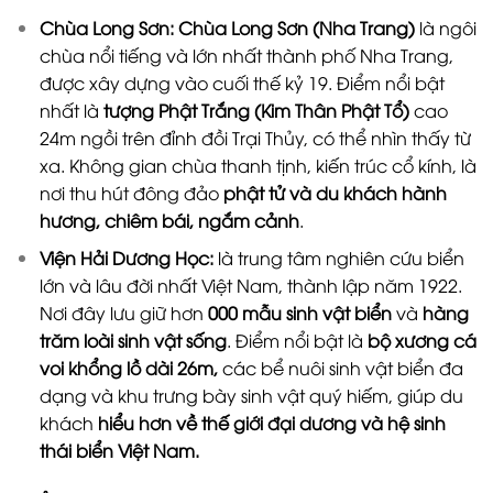
Chùa Long Sơn:
Chùa Long Sơn (Nha Trang)
là ngôi
chùa nổi tiếng và lớn nhất thành phố Nha Trang,
được xây dựng vào cuối thế kỷ 19. Điểm nổi bật
nhất là
tượng Phật Trắng (Kim Thân Phật Tổ)
cao
24m ngồi trên đỉnh đồi Trại Thủy, có thể nhìn thấy từ
xa. Không gian chùa thanh tịnh, kiến trúc cổ kính, là
nơi thu hút đông đảo
phật tử và du khách hành
hương, chiêm bái, ngắm cảnh
.
Viện Hải Dương Học:
là trung tâm nghiên cứu biển
lớn và lâu đời nhất Việt Nam, thành lập năm 1922.
Nơi đây lưu giữ hơn
000 mẫu sinh vật biển
và
hàng
trăm loài sinh vật sống
. Điểm nổi bật là
bộ xương cá
voi khổng lồ dài 26m,
các bể nuôi sinh vật biển đa
dạng và khu trưng bày sinh vật quý hiếm, giúp du
khách
hiểu hơn về thế giới đại dương và hệ sinh
thái biển Việt Nam
.