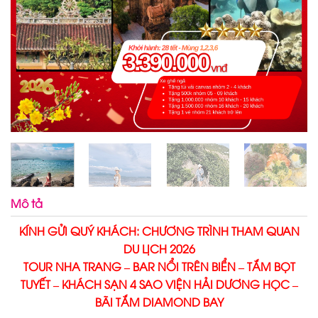
Mô tả
KÍNH GỬI QUÝ KHÁCH: CHƯƠNG TRÌNH THAM QUAN
DU LỊCH 2026
TOUR NHA TRANG – BAR NỔI TRÊN BIỂN – TẮM BỌT
TUYẾT – KHÁCH SẠN 4 SAO VIỆN HẢI DƯƠNG HỌC –
BÃI TẮM DIAMOND BAY