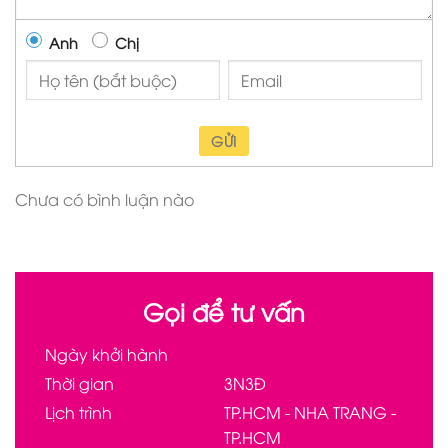
Anh
Chị
GỬI
Chưa có bình luận nào
Gọi để tư vấn
Ngày khởi hành
Thời gian
3N3Đ
Lịch trình
TP.HCM - NHA TRANG -
TP.HCM