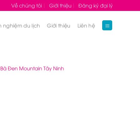
Về chúng tôi
Giới thiệu
Đăng ký đại lý
h nghiệm du lịch
Giới thiệu
Liên hệ
d Bà Đen Mountain Tây Ninh