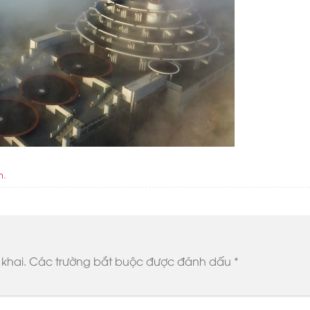
n
.
khai.
Các trường bắt buộc được đánh dấu
*