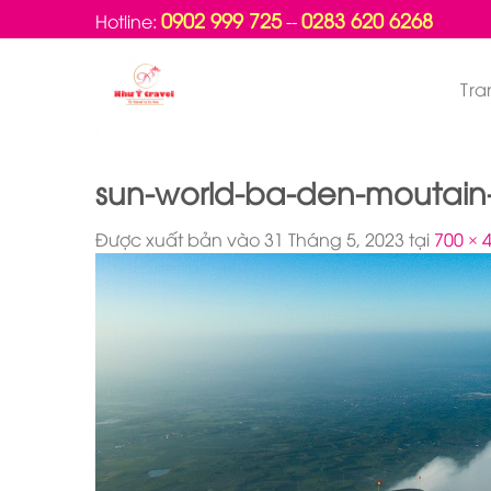
Bỏ
0902 999 725
0283 620 6268
Hotline:
--
qua
nội
Tra
dung
sun-world-ba-den-moutain
Được xuất bản vào
31 Tháng 5, 2023
tại
700 × 