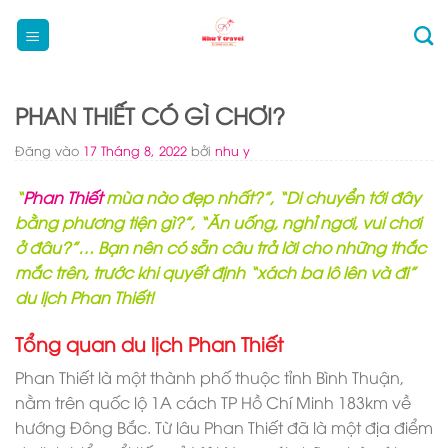
Bỏ
qua
nội
dung
PHAN THIẾT CÓ GÌ CHƠI?
Đăng vào
17 Tháng 8, 2022
bởi
nhu y
“
Phan Thiết
mùa nào đẹp nhất?”, “Di chuyển tới đây
bằng phương tiện gì?”, “Ăn uống, nghỉ ngơi, vui chơi
ở đâu?”… Bạn nên có sẵn câu trả lời cho những thắc
mắc trên, trước khi quyết định “xách ba lô lên và đi”
du lịch Phan Thiết!
Tổng quan du lịch Phan Thiết
Phan Thiết là một thành phố thuộc tỉnh Bình Thuận,
nằm trên quốc lộ 1A cách TP Hồ Chí Minh 183km về
hướng Đông Bắc. Từ lâu Phan Thiết đã là một địa điểm