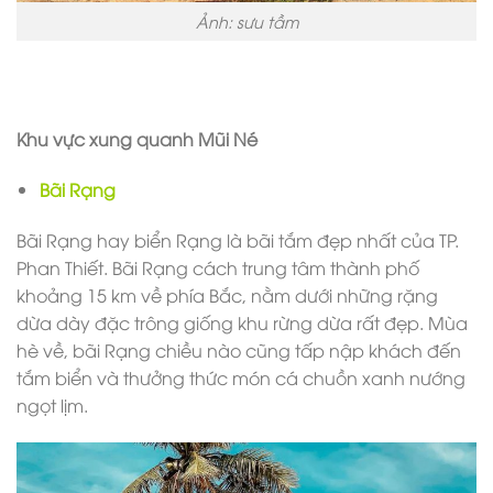
Ảnh: sưu tầm
Khu vực xung quanh Mũi Né
Bãi Rạng
Bãi Rạng hay biển Rạng là bãi tắm đẹp nhất của TP.
Phan Thiết. Bãi Rạng cách trung tâm thành phố
khoảng 15 km về phía Bắc, nằm dưới những rặng
dừa dày đặc trông giống khu rừng dừa rất đẹp. Mùa
hè về, bãi Rạng chiều nào cũng tấp nập khách đến
tắm biển và thưởng thức món cá chuồn xanh nướng
ngọt lịm.