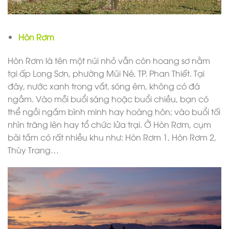
Hòn Rơm
Hòn Rơm là tên một núi nhỏ vẫn còn hoang sơ nằm
tại ấp Long Sơn, phường Mũi Né, TP. Phan Thiết. Tại
đây, nước xanh trong vắt, sóng êm, không có đá
ngầm. Vào mỗi buổi sáng hoặc buổi chiều, bạn có
thể ngồi ngắm bình minh hay hoàng hôn; vào buổi tối
nhìn trăng lên hay tổ chức lửa trại. Ở Hòn Rơm, cụm
bãi tắm có rất nhiều khu như: Hòn Rơm 1, Hòn Rơm 2,
Thùy Trang…