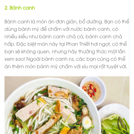
2. Bánh canh
Bánh canh là món ăn đơn giản, bổ dưỡng. Bạn có thể
dùng bánh mỳ để chấm với nước bánh canh, có
nhiều kiểu như bánh canh chả cá, bánh canh chả
hấp. Đặc biệt món này tại Phan Thiết hơi ngọt, có thể
bạn sẽ không quen, nhưng hãy thưởng thức một lần
xem sao! Ngoài bánh canh ra, các bạn cũng có thể
ăn thêm món bánh mỳ chấm với xíu mại rất tuyệt vời.