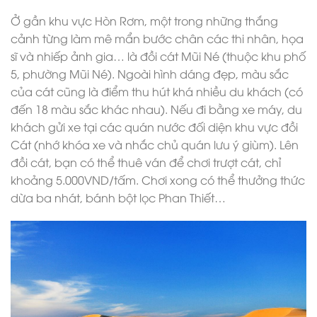
Ở gần khu vực Hòn Rơm, một trong những thắng
cảnh từng làm mê mẩn bước chân các thi nhân, họa
sĩ và nhiếp ảnh gia… là đồi cát Mũi Né (thuộc khu phố
5, phường Mũi Né). Ngoài hình dáng đẹp, màu sắc
của cát cũng là điểm thu hút khá nhiều du khách (có
đến 18 màu sắc khác nhau). Nếu đi bằng xe máy, du
khách gửi xe tại các quán nước đối diện khu vực đồi
Cát (nhớ khóa xe và nhắc chủ quán lưu ý giùm). Lên
đồi cát, bạn có thể thuê ván để chơi trượt cát, chỉ
khoảng 5.000VND/tấm. Chơi xong có thể thưởng thức
dừa ba nhát, bánh bột lọc Phan Thiết…