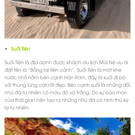
Suối Tiên
Suối Tiên là địa danh được khách du lịch Mũi Né ưu ái
đặt tên là “Bồng lai tiên cảnh”. Suối Tiên là một khe
nước nhỏ nằm bên cạnh Hòn Rơm, đây là suối đi bộ
với thung lũng cát rất đẹp. Bên cạnh suối là những đồi
nhũ đá tự nhiên có màu đỏ và trắng. Do sự bào mòn
của thời gian nên tạo ra những nhũ đá có hình thù kỳ
lạ tự nhiên.