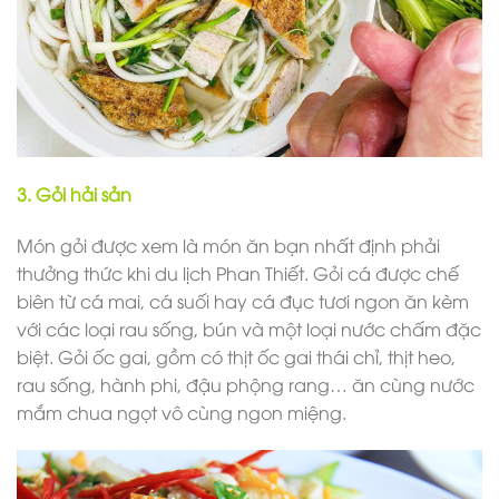
3. Gỏi hải sản
Món gỏi được xem là món ăn bạn nhất định phải
thưởng thức khi du lịch Phan Thiết. Gỏi cá được chế
biên từ cá mai, cá suối hay cá đục tươi ngon ăn kèm
với các loại rau sống, bún và một loại nước chấm đặc
biệt. Gỏi ốc gai, gồm có thịt ốc gai thái chỉ, thịt heo,
rau sống, hành phi, đậu phộng rang… ăn cùng nước
mắm chua ngọt vô cùng ngon miệng.