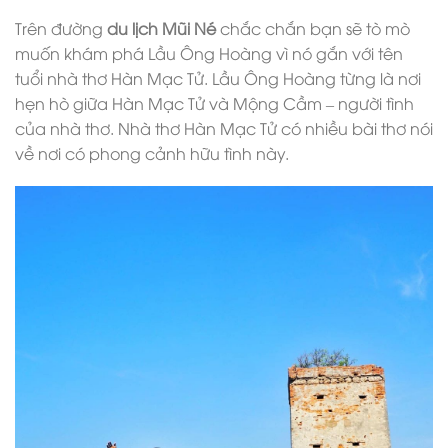
Trên đường
du lịch Mũi Né
chắc chắn bạn sẽ tò mò
muốn khám phá Lầu Ông Hoàng vì nó gắn với tên
tuổi nhà thơ Hàn Mạc Tử. Lầu Ông Hoàng từng là nơi
hẹn hò giữa Hàn Mạc Tử và Mộng Cầm – người tình
của nhà thơ. Nhà thơ Hàn Mạc Tử có nhiều bài thơ nói
về nơi có phong cảnh hữu tình này.