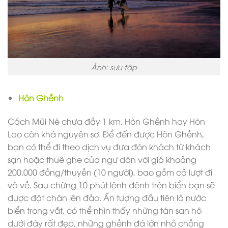
Ảnh: sưu tập
Hòn Ghềnh
Cách Mũi Né chưa đầy 1 km, Hòn Ghềnh hay Hòn
Lao còn khá nguyên sơ. Để đến được Hòn Ghềnh,
bạn có thể đi theo dịch vụ đưa đón khách từ khách
sạn hoặc thuê ghe của ngư dân với giá khoảng
200.000 đồng/thuyền (10 người), bao gồm cả lượt đi
và về. Sau chừng 10 phút lênh đênh trên biển bạn sẽ
được đặt chân lên đảo. Ấn tượng đầu tiên là nước
biển trong vắt, có thể nhìn thấy những tán san hô
dưới đáy rất đẹp, những ghềnh đá lớn nhỏ chồng