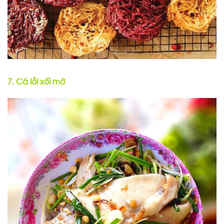
7. Cá lồi xối mỡ