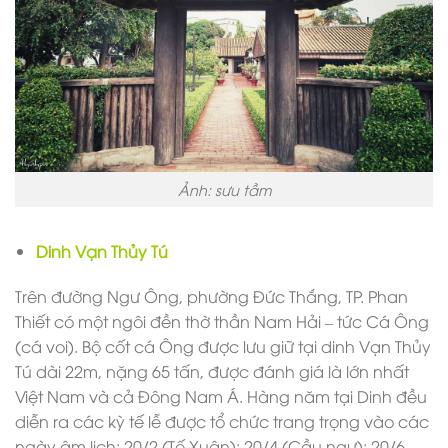
Ảnh: sưu tầm
Dinh Vạn Thủy Tú
Trên đường Ngư Ông, phường Đức Thắng, TP. Phan
Thiết có một ngôi đền thờ thần Nam Hải – tức Cá Ông
(cá voi). Bộ cốt cá Ông được lưu giữ tại dinh Vạn Thủy
Tú dài 22m, nặng 65 tấn, được đánh giá là lớn nhất
Việt Nam và cả Đông Nam Á. Hàng năm tại Dinh đều
diễn ra các kỳ tế lễ được tổ chức trang trọng vào các
ngày âm lịch: 20/2 (Tế Xuân); 20/4 (Cầu ngư); 20/6