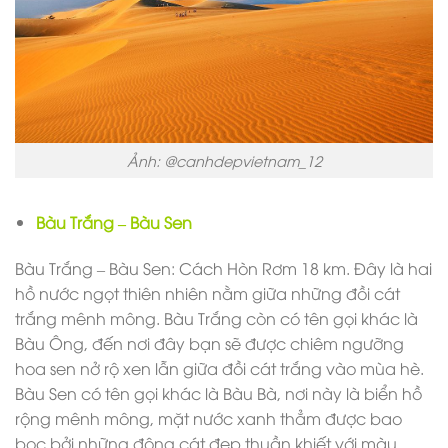
Ảnh: @canhdepvietnam_12
Bàu Trắng – Bàu Sen
Bàu Trắng – Bàu Sen: Cách Hòn Rơm 18 km. Đây là hai
hồ nước ngọt thiên nhiên nằm giữa những đồi cát
trắng mênh mông. Bàu Trắng còn có tên gọi khác là
Bàu Ông, đến nơi đây bạn sẽ được chiêm ngưỡng
hoa sen nở rộ xen lẫn giữa đồi cát trắng vào mùa hè.
Bàu Sen có tên gọi khác là Bàu Bà, nơi này là biển hồ
rộng mênh mông, mặt nước xanh thẳm được bao
bọc bởi những động cát đẹp thuần khiết với màu