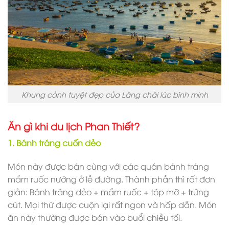
Khung cảnh tuyệt đẹp của Làng chài lúc bình minh
Ăn gì khi du lịch Phan Thiết?
1. Bánh tráng cuốn dẻo
Món này được bán cùng với các quán bánh tráng
mắm ruốc nướng ở lề đường. Thành phần thì rất đơn
giản: Bánh tráng dẻo + mắm ruốc + tóp mỡ + trứng
cút. Mọi thứ được cuộn lại rất ngon và hấp dẫn. Món
ăn này thường được bán vào buổi chiều tối.