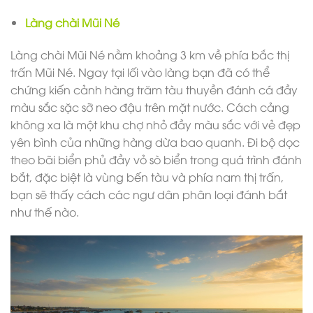
Làng chài Mũi Né
Làng chài Mũi Né nằm khoảng 3 km về phía bắc thị
trấn Mũi Né. Ngay tại lối vào làng bạn đã có thể
chứng kiến cảnh hàng trăm tàu thuyền đánh cá đầy
màu sắc sặc sỡ neo đậu trên mặt nước. Cách cảng
không xa là một khu chợ nhỏ đầy màu sắc với vẻ đẹp
yên bình của những hàng dừa bao quanh. Đi bộ dọc
theo bãi biển phủ đầy vỏ sò biển trong quá trình đánh
bắt, đặc biệt là vùng bến tàu và phía nam thị trấn,
bạn sẽ thấy cách các ngư dân phân loại đánh bắt
như thế nào.