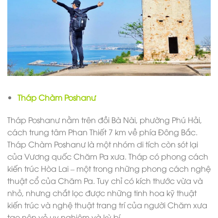
Tháp Chàm Poshanư
Tháp Poshanư nằm trên đồi Bà Nài, phường Phú Hải,
cách trung tâm Phan Thiết 7 km về phía Đông Bắc.
Tháp Chàm Poshanư là một nhóm di tích còn sót lại
của Vương quốc Chăm Pa xưa. Tháp có phong cách
kiến trúc Hòa Lai – một trong những phong cách nghệ
thuật cổ của Chăm Pa. Tuy chỉ có kích thước vừa và
nhỏ, nhưng chắt lọc được những tinh hoa kỹ thuật
kiến trúc và nghệ thuật trang trí của người Chăm xưa
tạo nên vẻ uy nghiêm và kỳ bí.