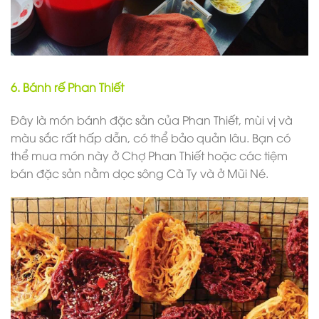
6. Bánh rế Phan Thiết
Đây là món bánh đặc sản của Phan Thiết, mùi vị và
màu sắc rất hấp dẫn, có thể bảo quản lâu. Bạn có
thể mua món này ở Chợ Phan Thiết hoặc các tiệm
bán đặc sản nằm dọc sông Cà Ty và ở Mũi Né.