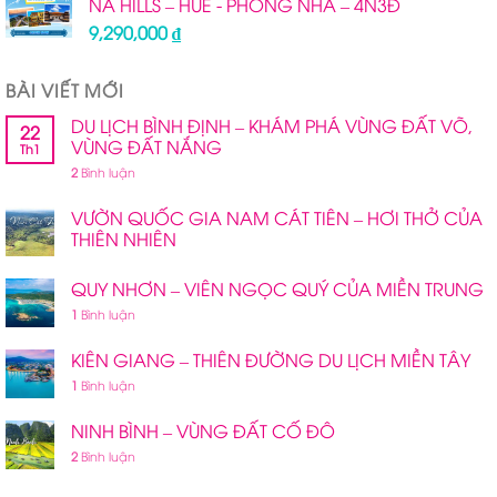
NÀ HILLS – HUẾ - PHONG NHA – 4N3Đ
8,490,000 ₫.
9,290,000
₫
BÀI VIẾT MỚI
DU LỊCH BÌNH ĐỊNH – KHÁM PHÁ VÙNG ĐẤT VÕ,
22
VÙNG ĐẤT NẮNG
Th1
2
Bình luận
VƯỜN QUỐC GIA NAM CÁT TIÊN – HƠI THỞ CỦA
THIÊN NHIÊN
QUY NHƠN – VIÊN NGỌC QUÝ CỦA MIỀN TRUNG
1
Bình luận
KIÊN GIANG – THIÊN ĐƯỜNG DU LỊCH MIỀN TÂY
1
Bình luận
NINH BÌNH – VÙNG ĐẤT CỐ ĐÔ
2
Bình luận