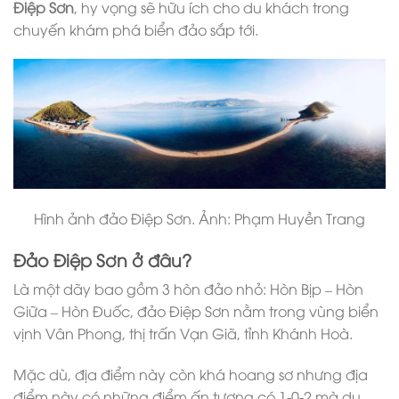
Điệp Sơn
, hy vọng sẽ hữu ích cho du khách trong
chuyến khám phá biển đảo sắp tới.
Hình ảnh đảo Điệp Sơn. Ảnh: Phạm Huyền Trang
Đảo Điệp Sơn ở đâu?
Là một dãy bao gồm 3 hòn đảo nhỏ: Hòn Bịp – Hòn
Giữa – Hòn Đuốc, đảo Điệp Sơn nằm trong vùng biển
vịnh Vân Phong, thị trấn Vạn Giã, tỉnh Khánh Hoà.
Mặc dù, địa điểm này còn khá hoang sơ nhưng địa
điểm này có những điểm ấn tượng có 1-0-2 mà du