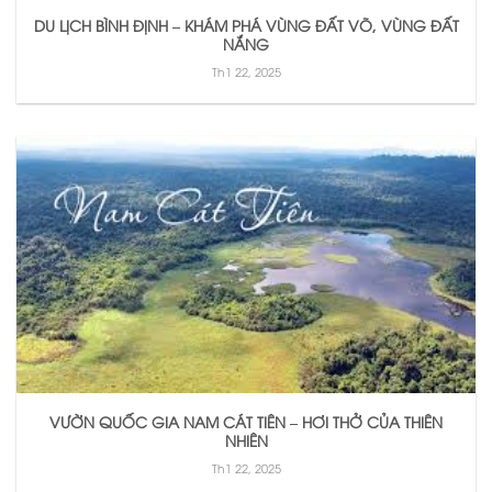
DU LỊCH BÌNH ĐỊNH – KHÁM PHÁ VÙNG ĐẤT VÕ, VÙNG ĐẤT
NẮNG
Th1 22, 2025
VƯỜN QUỐC GIA NAM CÁT TIÊN – HƠI THỞ CỦA THIÊN
NHIÊN
Th1 22, 2025