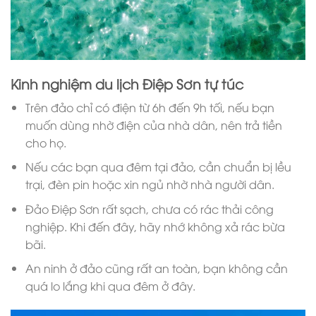
Kinh nghiệm du lịch Điệp Sơn tự túc
Trên đảo chỉ có điện từ 6h đến 9h tối, nếu bạn
muốn dùng nhờ điện của nhà dân, nên trả tiền
cho họ.
Nếu các bạn qua đêm tại đảo, cần chuẩn bị lều
trại, đèn pin hoặc xin ngủ nhờ nhà người dân.
Đảo Điệp Sơn rất sạch, chưa có rác thải công
nghiệp. Khi đến đây, hãy nhớ không xả rác bừa
bãi.
An ninh ở đảo cũng rất an toàn, bạn không cần
quá lo lắng khi qua đêm ở đây.