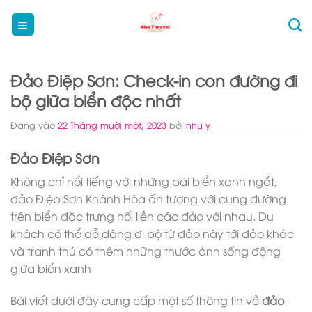
Bỏ
qua
nội
dung
Đảo Điệp Sơn: Check-in con đường đi
bộ giữa biển độc nhất
Đăng vào
22 Tháng mười một, 2023
bởi
nhu y
Đảo Điệp Sơn
Không chỉ nổi tiếng với những bãi biển xanh ngắt,
đảo Điệp Sơn Khánh Hòa ấn tượng với cung đường
trên biển đặc trưng nối liền các đảo với nhau. Du
khách có thể dễ dàng đi bộ từ đảo này tới đảo khác
và tranh thủ có thêm những thước ảnh sống động
giữa biển xanh
Bài viết dưới đây cung cấp một số thông tin về
đảo