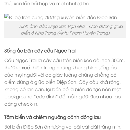
thú, xen lẫn hồi hộp và một chút sợ hãi.
Hình ảnh đảo Điệp Sơn Vạn Giã – Con đường giữa
biển ở Nha Trang (Ảnh: Phạm Huyền Trang)
Sống ảo bên cây cầu Ngọc Trai
Cầu Ngọc Trai là cây cầu trên biển kéo dài hơn 300m,
thường xuất hiện trong những khung hình sống ảo
của mọi người với ảo giác tưởng chừng chẳng có
điểm dừng ở giữa biển Điệp Sơn. Cây cầu khá rộng,
không có lan can, lại bốn bề là biển đã tạo nên một
background “cực đỉnh” để mỗi người đua nhau tạo
dáng check-in.
Tắm biển và chiêm ngưỡng cánh đồng lau
Bãi biển Điệp Sơn ấn tượng với bãi cát dài trắng mịn,