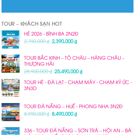
TOUR – KHÁCH SẠN HOT
HÈ 2026 - BÌNH BA 2N2Đ
Giá
Giá
2,790,000
₫
2,390,000
₫
gốc
hiện
là:
tại
TOUR BẮC KINH – TÔ CHÂU – HÀNG CHÂU –
2,790,000 ₫.
là:
THƯỢNG HẢI
2,390,000 ₫.
Giá
Giá
28,900,000
₫
25,490,000
₫
gốc
hiện
TOUR HÈ - ĐÀ LẠT - CHẠM MÂY - CHẠM KÝ ỨC -
là:
tại
3N3D
28,900,000 ₫.
là:
25,490,000 ₫.
TOUR ĐÀ NẴNG – HUẾ - PHONG NHA 3N2Đ
Giá
Giá
8,990,000
₫
8,490,000
₫
gốc
hiện
là:
tại
336 - TOUR ĐÀ NẴNG – SƠN TRÀ – HỘI AN – BÀ
8,990,000 ₫.
là: