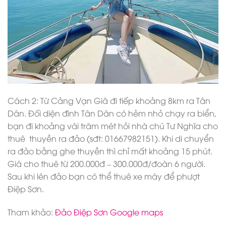
Cách 2: Từ Cảng Vạn Giã đi tiếp khoảng 8km ra Tân
Dân. Đối diện đình Tân Dân có hẻm nhỏ chạy ra biển,
bạn đi khoảng vài trăm mét hỏi nhà chú Tư Nghĩa cho
thuê thuyền ra đảo (sđt: 01667982151). Khi di chuyển
ra đảo bằng ghe thuyền thì chỉ mất khoảng 15 phút.
Giá cho thuê từ 200.000đ – 300.000đ/đoàn 6 người.
Sau khi lên đảo bạn có thể thuê xe máy để phượt
Điệp Sơn.
Tham khảo:
Đảo Điệp Sơn Google maps