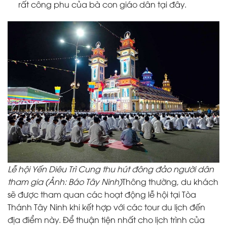
rất công phu của bà con giáo dân tại đây.
Lễ hội Yến Diêu Trì Cung thu hút đông đảo người dân
tham gia (Ảnh: Báo Tây Ninh)
Thông thường, du khách
sẽ được tham quan các hoạt động lễ hội tại Tòa
Thánh Tây Ninh khi kết hợp với các tour du lịch đến
địa điểm này. Để thuận tiện nhất cho lịch trình của