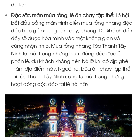
du lịch.
Đặc sắc màn múa rồng, lễ ăn chay tập thể:
Lễ hội
bắt đầu bằng màn trình diễn múa rồng nhang độc
đáo bao gồm: long, lân, quy, phụng. Du khách đến
đây sẽ được hòa mình vào một không gian vô
cùng nhộn nhịp. Múa rồng nhang Tòa Thánh Tây
Ninh là một trong những hoạt động độc đáo ở
phần lễ, du khách không nên bỏ lỡ khi có dịp ghé
thăm địa điểm này. Ngoài ra, bữa ăn chay tập thể
tại Tòa Thánh Tây Ninh cũng là một trong những
hoạt động độc đáo tại lễ hội này.