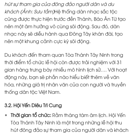
hút sự tham gia của đông đảo người dân và du
khách (Ảnh: Sưu tầm)
Hệ thống dàn nhạc sắc tộc
cũng được thực hiện trước đền Thánh, Báo Ân Từ tạo
nên một âm hưởng vô cùng sôi động. Sau đó, dàn
nhạc này sẽ diễu hành qua Đông Tây khán đài, tạo
nên một khung cảnh cực kỳ sôi động.
Du khách đến tham quan Tòa Thánh Tây Ninh trong
thời điểm tổ chức lễ hội còn được trải nghiệm với 31
gian hàng trưng bày nhiều mô hình lịch sử…. Với hoạt
động này, bạn sẽ phần nào hiểu biết thêm về văn
hóa, những giá trị nhân văn của con người và truyền
thống dân tộc Việt Nam.
3.2. Hội Yến Diêu Trì Cung
Thời gian tổ chức:
Rằm tháng tám âm lịch. Hội Yến
Tòa Thánh Tây Ninh là một trong những lễ hội thu
hút đông đảo sự tham gia của người dân và khách