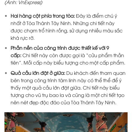
(Ảnh: VnExpress)
Hai hàng cột phía trong tòa:
Đây là điểm chú ý
nhất ở Tòa Thánh Tây Ninh. Những chi tiết này
được chạm trổ hình rồng, sử dụng nhiều màu sắc
khá rực rỡ.
Phần nền của công trình được thiết kế với 9
cấp:
Chi tiết này còn được gọi là “cửu phẩm thần
tiên”. Mỗi cấp này biểu tượng cho một cấp phẩm.
Quả cầu lớn đặt ở giữa:
Du khách đến tham quan
bên trong công trình tâm linh này có thể thể để ý
thấy một quả cầu lớn đặt giữa. Chi tiết này biểu
tượng cho vũ trụ bao la và cũng là một chi tiết tạo
nên nét đẹp độc đáo của Tòa Thánh Tây Ninh.