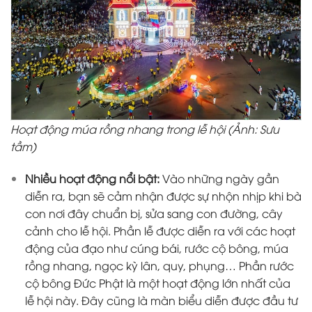
Hoạt động múa rồng nhang trong lễ hội (Ảnh: Sưu
tầm)
Nhiều hoạt động nổi bật:
Vào những ngày gần
diễn ra, bạn sẽ cảm nhận được sự nhộn nhịp khi bà
con nơi đây chuẩn bị, sửa sang con đường, cây
cảnh cho lễ hội. Phần lễ được diễn ra với các hoạt
động của đạo như cúng bái, rước cộ bông, múa
rồng nhang, ngọc kỳ lân, quy, phụng… Phần rước
cộ bông Đức Phật là một hoạt động lớn nhất của
lễ hội này. Đây cũng là màn biểu diễn được đầu tư