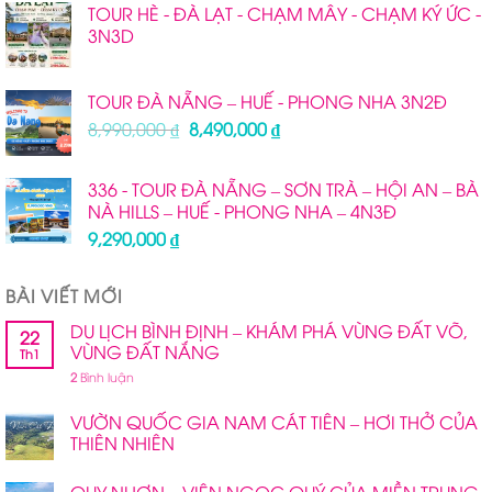
TOUR HÈ - ĐÀ LẠT - CHẠM MÂY - CHẠM KÝ ỨC -
là:
tại
3N3D
28,900,000 ₫.
là:
25,490,000 ₫.
TOUR ĐÀ NẴNG – HUẾ - PHONG NHA 3N2Đ
Giá
Giá
8,990,000
₫
8,490,000
₫
gốc
hiện
là:
tại
336 - TOUR ĐÀ NẴNG – SƠN TRÀ – HỘI AN – BÀ
8,990,000 ₫.
là:
NÀ HILLS – HUẾ - PHONG NHA – 4N3Đ
8,490,000 ₫.
9,290,000
₫
BÀI VIẾT MỚI
DU LỊCH BÌNH ĐỊNH – KHÁM PHÁ VÙNG ĐẤT VÕ,
22
VÙNG ĐẤT NẮNG
Th1
2
Bình luận
VƯỜN QUỐC GIA NAM CÁT TIÊN – HƠI THỞ CỦA
THIÊN NHIÊN