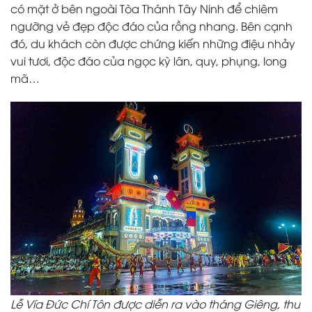
có mặt ở bên ngoài Tòa Thánh Tây Ninh để chiêm
ngưỡng vẻ đẹp độc đáo của rồng nhang. Bên cạnh
đó, du khách còn được chứng kiến những điệu nhảy
vui tươi, độc đáo của ngọc kỳ lân, quy, phụng, long
mã…
Lễ Vía Đức Chí Tôn được diễn ra vào tháng Giêng, thu