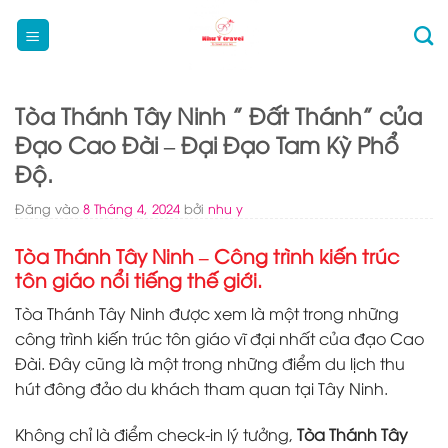
Bỏ
qua
nội
dung
Tòa Thánh Tây Ninh ” Đất Thánh” của
Đạo Cao Đài – Đại Đạo Tam Kỳ Phổ
Độ.
Đăng vào
8 Tháng 4, 2024
bởi
nhu y
Tòa Thánh Tây Ninh – Công trình kiến trúc
tôn giáo nổi tiếng thế giới.
Tòa Thánh Tây Ninh được xem là một trong những
công trình kiến trúc tôn giáo vĩ đại nhất của đạo Cao
Đài. Đây cũng là một trong những điểm du lịch thu
hút đông đảo du khách tham quan tại Tây Ninh.
Không chỉ là điểm check-in lý tưởng,
Tòa Thánh Tây