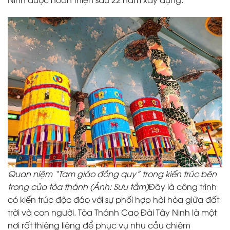
Quan niệm “Tam giáo đồng quy” trong kiến trúc bên
trong của tòa thánh (Ảnh: Sưu tầm)
Đây là công trình
có kiến trúc độc đáo với sự phối hợp hài hòa giữa đất
trời và con người. Tòa Thánh Cao Đài Tây Ninh là một
nơi rất thiêng liêng để phục vụ nhu cầu chiêm