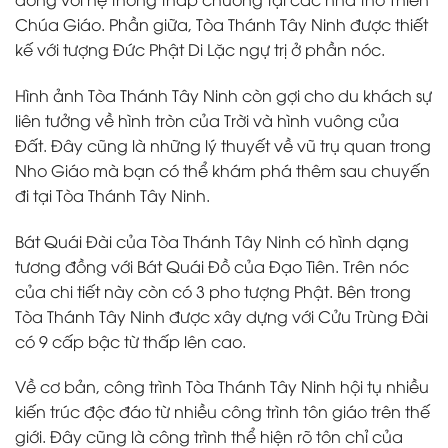
Chúa Giáo. Phần giữa, Tòa Thánh Tây Ninh được thiết
kế với tượng Đức Phật Di Lặc ngự trị ở phần nóc.
Hình ảnh Tòa Thánh Tây Ninh còn gợi cho du khách sự
liên tưởng về hình tròn của Trời và hình vuông của
Đất. Đây cũng là những lý thuyết về vũ trụ quan trong
Nho Giáo mà bạn có thể khám phá thêm sau chuyến
đi tại Tòa Thánh Tây Ninh.
Bát Quái Đài của Tòa Thánh Tây Ninh có hình dạng
tương đồng với Bát Quái Đồ của Đạo Tiên. Trên nóc
của chi tiết này còn có 3 pho tượng Phật. Bên trong
Tòa Thánh Tây Ninh được xây dựng với Cửu Trùng Đài
có 9 cấp bậc từ thấp lên cao.
Về cơ bản, công trình Tòa Thánh Tây Ninh hội tụ nhiều
kiến trúc độc đáo từ nhiều công trình tôn giáo trên thế
giới. Đây cũng là công trình thể hiện rõ tôn chỉ của