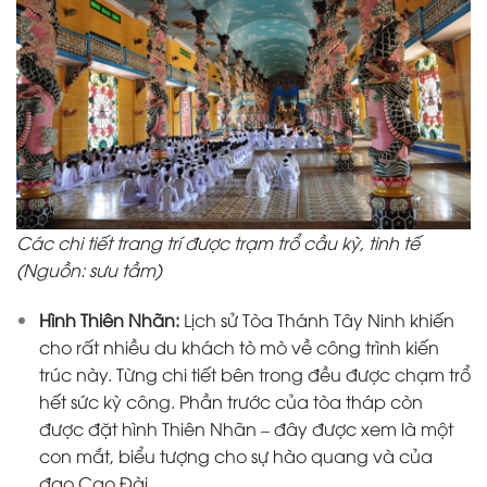
Các chi tiết trang trí được trạm trổ cầu kỳ, tinh tế
(Nguồn: sưu tầm)
Hình Thiên Nhãn:
Lịch sử Tòa Thánh Tây Ninh khiến
cho rất nhiều du khách tò mò về công trình kiến
trúc này. Từng chi tiết bên trong đều được chạm trổ
hết sức kỳ công. Phần trước của tòa tháp còn
được đặt hình Thiên Nhãn – đây được xem là một
con mắt, biểu tượng cho sự hào quang và của
đạo Cao Đài.