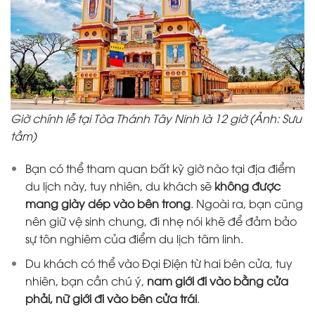
Giờ chính lễ tại Tòa Thánh Tây Ninh là 12 giờ (Ảnh: Sưu
tầm)
Bạn có thể tham quan bất kỳ giờ nào tại địa điểm
du lịch này, tuy nhiên, du khách sẽ
không được
mang giày dép vào bên trong
. Ngoài ra, bạn cũng
nên giữ vệ sinh chung, đi nhẹ nói khẽ để đảm bảo
sự tôn nghiêm của điểm du lịch tâm linh.
Du khách có thể vào Đại Điện từ hai bên cửa, tuy
nhiên, bạn cần chú ý,
nam giới đi vào bằng cửa
phải, nữ giới đi vào bên cửa trái
.