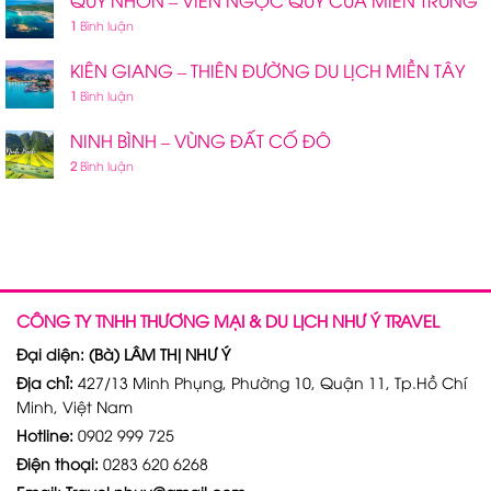
QUY NHƠN – VIÊN NGỌC QUÝ CỦA MIỀN TRUNG
1
Bình luận
KIÊN GIANG – THIÊN ĐƯỜNG DU LỊCH MIỀN TÂY
1
Bình luận
NINH BÌNH – VÙNG ĐẤT CỐ ĐÔ
2
Bình luận
CÔNG TY TNHH THƯƠNG MẠI & DU LỊCH NHƯ Ý TRAVEL
Đại diện: (Bà) LÂM THỊ NHƯ Ý
Địa chỉ:
427/13 Minh Phụng, Phường 10, Quận 11, Tp.Hồ Chí
Minh, Việt Nam
Hotline:
0902 999 725
Điện thoại:
0283 620 6268