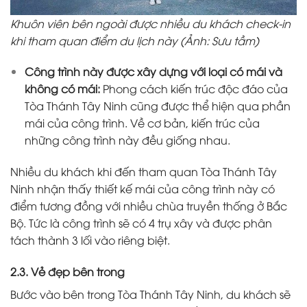
Khuôn viên bên ngoài được nhiều du khách check-in
khi tham quan điểm du lịch này (Ảnh: Sưu tầm)
Công trình này được xây dựng với loại có mái và
không có mái:
Phong cách kiến trúc độc đáo của
Tòa Thánh Tây Ninh cũng được thể hiện qua phần
mái của công trình. Về cơ bản, kiến trúc của
những công trình này đều giống nhau.
Nhiều du khách khi đến tham quan Tòa Thánh Tây
Ninh nhận thấy thiết kế mái của công trình này có
điểm tương đồng với nhiều chùa truyền thống ở Bắc
Bộ. Tức là công trình sẽ có 4 trụ xây và được phân
tách thành 3 lối vào riêng biệt.
2.3. Vẻ đẹp bên trong
Bước vào bên trong Tòa Thánh Tây Ninh, du khách sẽ