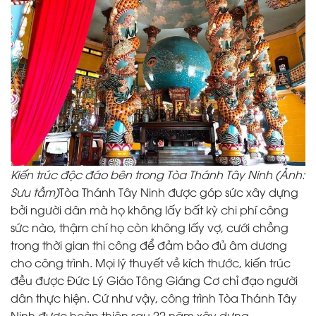
Kiến trúc độc đáo bên trong Tòa Thánh Tây Ninh (Ảnh:
Sưu tầm)
Tòa Thánh Tây Ninh được góp sức xây dựng
bởi người dân mà họ không lấy bất kỳ chi phí công
sức nào, thậm chí họ còn không lấy vợ, cưới chồng
trong thời gian thi công để đảm bảo đủ âm dương
cho công trình. Mọi lý thuyết về kích thước, kiến trúc
đều được Đức Lý Giáo Tông Giáng Cơ chỉ đạo người
dân thực hiện. Cứ như vậy, công trình Tòa Thánh Tây
Ninh được hoàn thiện sau 22 năm xây dựng.