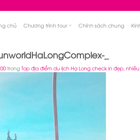
ng chủ
Chương trình tour
Chính sách chung
Kin
-SunworldHaLongComplex-_
700
trong
Top địa điểm du lịch Hạ Long check in đẹp, nhiều