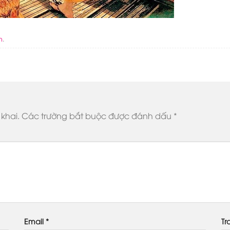
n
.
khai.
Các trường bắt buộc được đánh dấu
*
Email
*
Tr