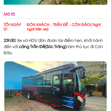
Mô tả
TỐI NGÀY
ĐÓN KHÁCH – TRẦN ĐỀ – CÔN ĐẢO( Nghĩ
01
ngơi trên xe)
23h30:
Xe và HDV đón đoàn tại điểm hẹn, khởi hành
đến với
cảng Trần Đề(Sóc Trăng)
làm thủ tục đi Côn
Đảo.