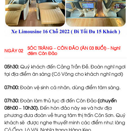
SÓC TRĂNG – CÔN ĐẢO (ĂN 03 BUỔI) – Nghĩ
NGÀY 02
đêm Côn Đảo
05h30:
Quý khách đến Cảng Trần Đề. Đoàn nghĩ ngơi
tại địa điểm ăn sáng (Có Võng cho khách nghĩ ngơi)
07h00:
Đoàn vệ sinh cá nhân, dùng điểm tâm sáng.
07h30:
Đoàn làm thủ tục đi đến Côn Đảo
(chuyến
08h00 – 10h30).
Đến hòn đảo này xe và hdv địa
phương đưa đoàn về trung tâm thị trấn Côn Sơn. Quý
khách sẽ được nghe thuyết minh các điểm như: làng
Cỏ Ống, Lò Vôi, Nghĩa trang Hàng Keo,…