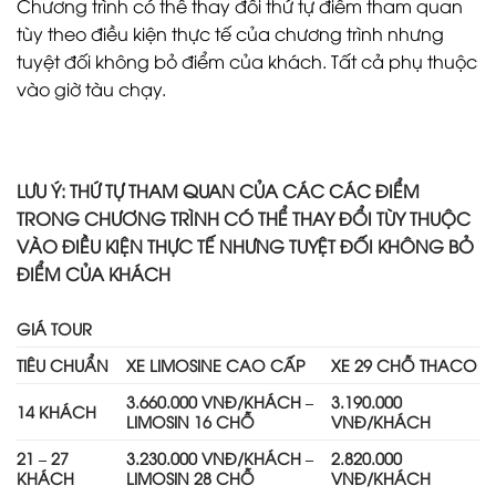
Chương trình có thể thay đổi thứ tự điểm tham quan
tùy theo điều kiện thực tế của chương trình nhưng
tuyệt đối không bỏ điểm của khách. Tất cả phụ thuộc
vào giờ tàu chạy.
LƯU Ý: THỨ TỰ THAM QUAN CỦA CÁC CÁC ĐIỂM
TRONG CHƯƠNG TRÌNH CÓ THỂ THAY ĐỔI TÙY THUỘC
VÀO ĐIỀU KIỆN THỰC TẾ NHƯNG TUYỆT ĐỐI KHÔNG BỎ
ĐIỂM CỦA KHÁCH
GIÁ TOUR
TIÊU CHUẨN
XE LIMOSINE CAO CẤP
XE 29 CHỖ THACO
3.660.000 VNĐ/KHÁCH –
3.190.000
14 KHÁCH
LIMOSIN 16 CHỖ
VNĐ/KHÁCH
21 – 27
3.230.000 VNĐ/KHÁCH –
2.820.000
KHÁCH
LIMOSIN 28 CHỖ
VNĐ/KHÁCH