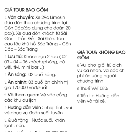
GIÁ TOUR BAO GỒM
ü
Vận chuyển:
Xe 29c Limosin
đưa đón theo chương trình tại
Côn Đảo(áp dụng cho đoàn 20
pax). Xe đưa đón khách từ Sài
Gòn – Trần Đề – Sài Gòn. Tàu
cao tốc khứ hồi Sóc Trăng – Côn
Đảo – Sóc Trăng
GIÁ TOUR KHÔNG BAO
ü
Lưu trú:
Khách sạn 2
sao ( 02 –
GỒM
03 – 04 – 06 khách/phòng, có
ü Vui chơi giải trí, dịch
wifi, tivi, mini bar…)
vụ cá nhân, và các chi
ü
Ăn sáng:
02 buổi sáng.
phí ăn uống ngoài
chương trình.
ü
Ăn chính:
03 buổi ăn chính trị
giá 170,000 vnđ/suất
ü Thuế VAT 08%
ü
Vé tham quan:
Vé vào cổng
ü Tiền tip Hướng dẫn
các khu du lịch
viên và tài xế.
ü
Hướng dẫn viên :
nhiệt tình, vui
vẻ phục vụ đoàn suốt tuyến
ü Quà tặng : Nước suối, khăn
lạnh, nón.