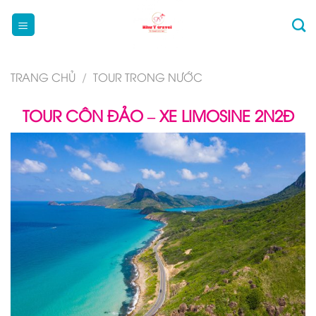
Bỏ
qua
nội
dung
TRANG CHỦ
/
TOUR TRONG NƯỚC
TOUR CÔN ĐẢO – XE LIMOSINE 2N2Đ