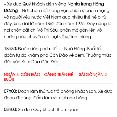
– Xe đưa Quý khách đến viếng
Nghĩa trang Hàng
Dương
– Nơi chôn cất hàng vạn chiến sĩ cách mạng
và người yêu nước Việt Nam qua nhiều thế hệ bị tù
đày, kéo dài từ năm 1862 đến năm 1975. Đây cũng là
nơi chôn cất chị Võ Thị Sáu, phần mộ gắn liền với
những câu chuyện có thật về sự linh thiêng
18h30:
Đoàn dùng cơm tối tại Nhà Hàng. Buổi tối
đoàn tự do khám phá Côn Đảo về đêm. Thưởng thức
đặc sản Kem Dừa Côn Đảo.
NGÀY 3: CÔN ĐẢO – CẢNG TRẦN ĐỀ – SÀI GÒN( ĂN 2
BUỔI)
07h00:
Đoàn làm thủ tục trả phòng khách sạn. Xe đưa
đoàn đi dùng điểm tâm sán tại nhà hàng.
08h00:
Xe đón Quý khách tham quan: