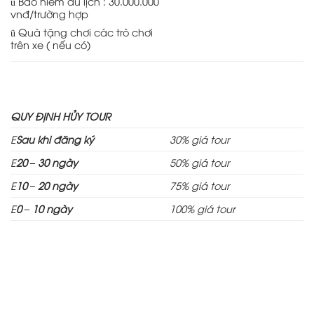
ü Bảo hiểm du lịch : 30.000.000
vnđ/trường hợp
ü Quà tặng chơi các trò chơi
trên xe ( nếu có)
QUY ĐỊNH HỦY TOUR
E
Sau khi đăng ký
30% giá tour
E
20 – 30 ngày
50% giá tour
E
10 – 20 ngày
75% giá tour
E
0 – 10 ngày
100% giá tour