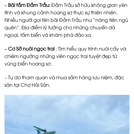
–
Bãi tắm Đầm Trầu
:
Đầm Trầu sở hữu không gian yên
tĩnh và khung cảnh hoang sơ thực sự thiên nhiên.
Nhiều người gọi tên bãi Đầm Trầu như “nàng tiên ngủ
quên”. Địa điểm lý tưởng cho những chuyến dã
ngoại, tắm biển và khám phá đảo xa.
– Cơ Sở nuôi ngọc trai
: Tìm hiểu quy trình nuôi cấy và
chiêm ngưỡng những viên ngọc trai tuyệt đẹp từ
vùng biển hoang sơ .
– Tự do tham quan và mua sắm hàng lưu niệm, đặc
sản tại Chợ Hải Sản.