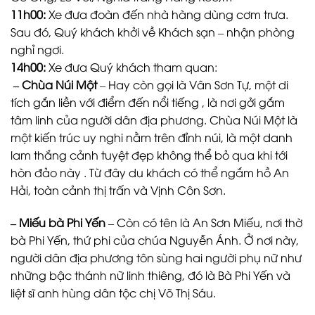
11h00:
Xe đưa đoàn đến nhà hàng dùng cơm trưa.
Sau đó, Quý khách khởi về Khách sạn – nhận phòng
nghỉ ngơi.
14h00:
Xe đưa Quý khách tham quan:
– Chùa Núi Một
– Hay còn gọi là Vân Sơn Tự, một di
tích gắn liền với điểm đến nổi tiếng , là nơi gởi gắm
tâm linh của người dân địa phương. Chùa Núi Một là
một kiến trúc uy nghi nằm trên đỉnh núi, là một danh
lam thắng cảnh tuyệt đẹp không thể bỏ qua khi tới
hòn đảo này . Từ đây du khách có thể ngắm hồ An
Hải, toàn cảnh thị trấn và Vịnh Côn Sơn.
– Miếu bà Phi Yến
– Còn có tên là An Sơn Miếu, nơi thờ
bà Phi Yến, thứ phi của chúa Nguyễn Ánh. Ở nơi này,
người dân địa phương tôn sùng hai người phụ nữ như
những bậc thánh nữ linh thiêng, đó là Bà Phi Yến và
liệt sĩ anh hùng dân tộc chị Võ Thị Sáu.