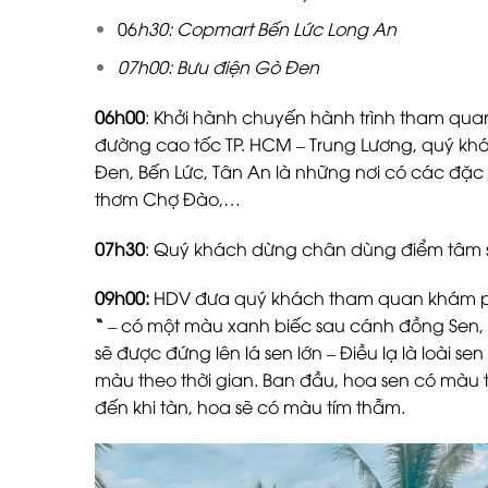
06
h30: Copmart Bến Lức Long An
07h00: Bưu điện Gò Đen
06h00
: Khởi hành chuyến hành trình tham qua
đường cao tốc TP. HCM – Trung Lương, quý kh
Đen, Bến Lức, Tân An là những nơi có các đặc
thơm Chợ Đào,…
07h30
: Quý khách dừng chân dùng điểm tâm s
09h00:
HDV đưa quý khách tham quan khám 
“
– có một màu xanh biếc sau cánh đồng Sen, 
sẽ được đứng lên lá sen lớn – Điều lạ là loài se
màu theo thời gian. Ban đầu, hoa sen có màu
đến khi tàn, hoa sẽ có màu tím thẫm.