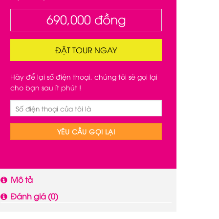
690,000
đồng
ĐẶT TOUR NGAY
Hãy để lại số điện thoại, chúng tôi sẽ gọi lại
cho bạn sau ít phút !
Mô tả
Đánh giá (0)