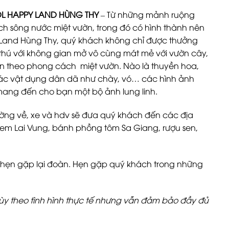
DL HAPPY LAND HÙNG THY
– Từ những mảnh ruộng
ịch sông nước miệt vườn, trong đó có hình thành nên
y Land Hùng Thy, quý khách không chỉ được thưởng
thú với không gian mở vô cùng mát mẻ với vườn cây,
ịn theo phong cách miệt vườn. Nào là thuyền hoa,
 các vật dụng dân dã như chày, vó… các hình ảnh
mang đến cho bạn một bộ ảnh lung linh.
ường về, xe và hdv sẽ đưa quý khách đến các địa
em Lai Vung, bánh phồng tôm Sa Giang, rượu sen,
 hẹn gặp lại đoàn. Hẹn gặp quý khách trong những
tùy theo tình hình thực tế nhưng vẫn đảm bảo đầy đủ