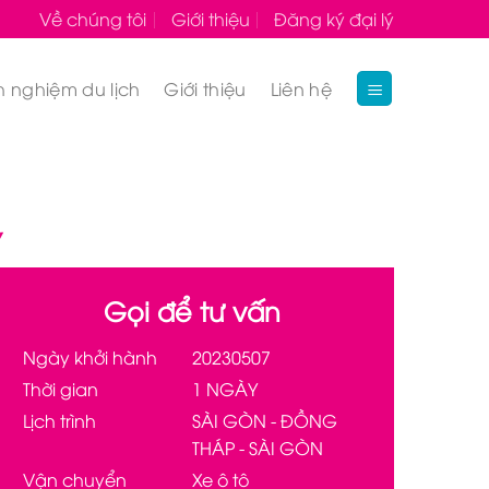
Về chúng tôi
Giới thiệu
Đăng ký đại lý
h nghiệm du lịch
Giới thiệu
Liên hệ
Y
Gọi để tư vấn
Ngày khởi hành
20230507
Thời gian
1 NGÀY
Lịch trình
SÀI GÒN - ĐỒNG
THÁP - SÀI GÒN
Vận chuyển
Xe ô tô