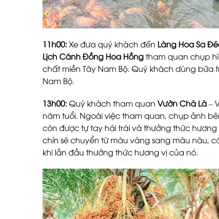
11h00:
Xe đưa quý khách đến
Làng Hoa Sa Đé
Lịch Cánh Đồng Hoa Hồng
tham quan chụp hì
chất miền Tây Nam Bộ. Quý khách dùng bữa tr
Nam Bộ.
13h00:
Quý khách tham quan
Vườn Chà Là
– 
năm tuổi. Ngoài việc tham quan, chụp ảnh 
còn được tự tay hái trái và thưởng thức hương v
chín sẽ chuyển từ màu vàng sang màu nâu, có 
khi lần đầu thưởng thức hương vị của nó.