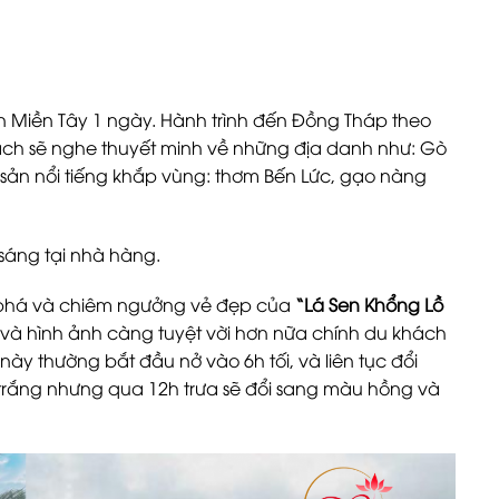
n Miền Tây 1 ngày. Hành trình đến Đồng Tháp theo
ách sẽ nghe thuyết minh về những địa danh như: Gò
 sản nổi tiếng khắp vùng: thơm Bến Lức, gạo nàng
áng tại nhà hàng.
phá và chiêm ngưởng vẻ đẹp của
“Lá Sen Khổng Lồ
và hình ảnh càng tuyệt vời hơn nữa chính du khách
n này thường bắt đầu nở vào 6h tối, và liên tục đổi
 trắng nhưng qua 12h trưa sẽ đổi sang màu hồng và