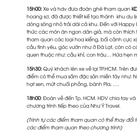
15h00:
Xe và hdv đưa đoàn ghé tham quan
K
hoang sơ, đã được thiết kế tạo thành khu du l
dòng sông nhỏ trải dài cả khu. Đến với Happ
thức các món ăn ngon dân giả, mà còn thích 
tham quan các loại hoa kiểng, bối cảnh cực x
cầu tình yêu, góc vườn như ở Đà Lạt, còn có
quen thuộc như: cầu khỉ, con trâu… Hứa hẹn 
15h30:
Quý khách lên xe về lại TP.HCM. Trên đ
điểm có thể mua sắm đặc sản miền tây như: N
hạt sen, mứt chuối phồng, bánh Pía, ….
1
8
h00
: Đoàn về đến Tp. HCM. HDV chia tay và
chương trình tiếp theo của Như Ý Travel.
(Trình tự các điểm tham quan có thể thay đổi 
các điểm tham quan theo chương trình)