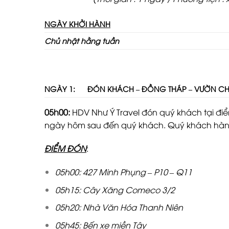
NGÀY KHỞI HÀNH
Chủ nhật
hằng tuần
NGÀY 1:
Đ
Ó
N KHÁCH –
ĐỒNG THÁP –
VƯỜN CH
05h00:
HDV Như Ý Travel đón quý khách tại điểm
ngày hôm sau đến quý khách. Quý khách hàng
ĐIỂM ĐÓN
:
05h00:
427 Minh Phụng – P10 – Q11
05h15: Cây Xăng Comeco 3/2
05h20: Nhà Văn Hóa Thanh Niên
05h45: Bến xe miền Tây