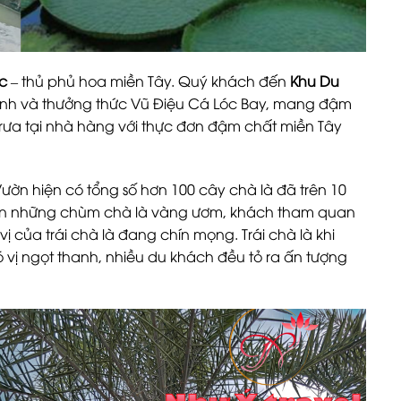
c
– thủ phủ hoa miền Tây. Quý khách đến
Khu Du
nh và thưởng thức Vũ Điệu Cá Lóc Bay, mang đậm
ưa tại nhà hàng với thực đơn đậm chất miền Tây
Vườn hiện có tổng số hơn 100 cây chà là đã trên 10
bên những chùm chà là vàng ươm, khách tham quan
ị của trái chà là đang chín mọng. Trái chà là khi
vị ngọt thanh, nhiều du khách đều tỏ ra ấn tượng