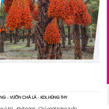
ỒNG – VƯỜN
CHÀ LÀ – KDL HÙNG THY
xe ô tô) – Khởi hành :
Ch
ủ nhật
hàng tuần