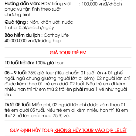
Hư
ớ
ng d
ẫ
n viên:
HDV tiếng việt
: 100,000 vnđ/khách
phục vụ tận tình theo suốt
chương trình
Quà t
ặ
ng
: Nón, khăn ướt, nước
1 chai 0.5l/khách/ngày
B
ả
o hi
ể
m du l
ị
ch
:
Cathay Life
40.000.000 vnđ/trường hợp
GIÁ TOUR TR
Ẻ
EM
10 tu
ổ
i tr
ở
lên
:
100% giá tour
05 – 9 tu
ổ
i
:
75% giá tour (tiêu chuẩn 01 suất ăn + 01 ghế
ngồi, ngủ chung giường người lớn đi kèm). 02 người lớn chỉ
được kèm theo 01 trẻ em dưới 02 tuổi. Nếu trẻ em đi kèm
nhiều hơn thì từ em thứ 2 trở lên phải mua 1 vé như người
lớn.
Dư
ớ
i 05 Tu
ổ
i
:
Miễn phí, 02 người lớn chỉ được kèm theo 01
trẻ em dưới 05 tuổi. Nếu trẻ em đi kèm nhiều hơn thì từ em
thứ 2 trở lên phải mua 75 % vé.
QUY ĐỊNH HỦY TOUR
KHÔNG HỦY TOUR VÀO DỊP LẼ LẾT