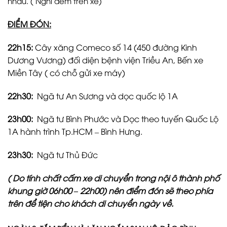
nhau. ( Nghỉ đêm trên xe)
ĐIỂM ĐÓN:
22h15:
Cây xăng Comeco số 14 (450 đường Kinh
Dương Vương) đối diện bệnh viện Triều An, Bến xe
Miền Tây ( có chỗ gửi xe máy)
22h30:
Ngã tư An Sương và dọc quốc lộ 1A
23h00:
Ngã tư Bình Phước và Dọc theo tuyến Quốc Lộ
1A hành trình Tp.HCM – Bình Hưng.
23h30:
Ngã tư Thủ Đức
( Do tính chất cấm xe di chuyển trong nội ô thành phố
khung giờ 06h00 – 22h00) nên điểm đón sẽ theo phía
trên để tiện cho khách di chuyển ngày về.