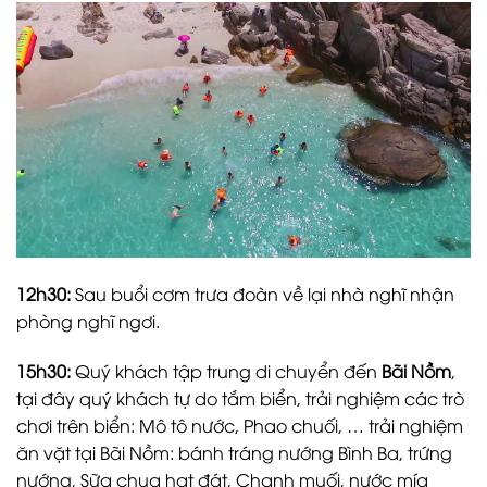
12h30:
Sau buổi cơm trưa đoàn về lại nhà nghĩ nhận
phòng nghĩ ngơi.
1
5
h
3
0:
Quý khách tập trung di chuyển đến
Bãi Nồm
,
tại đây quý khách tự do tắm biển, trải nghiệm các trò
chơi trên biển: Mô tô nước, Phao chuối, … trải nghiệm
ăn vặt tại Bãi Nồm: bánh tráng nướng Bình Ba, trứng
nướng, Sữa chua hạt đát, Chanh muối, nước mía