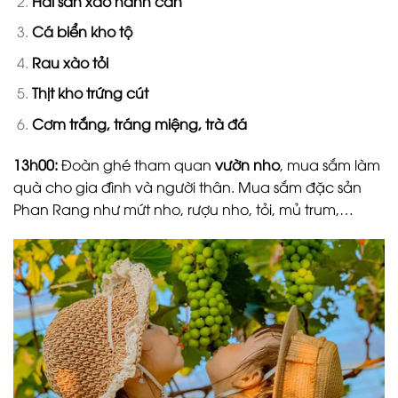
Hải sản xào hành cần
Cá biển kho tộ
Rau xào tỏi
Thịt kho trứng cút
Cơm trắng, tráng miệng, trà đá
13h00:
Đoàn ghé tham quan
vườn nho
, mua sắm làm
quà cho gia đình và người thân. Mua sắm đặc sản
Phan Rang như mứt nho, rượu nho, tỏi, mủ trum,…