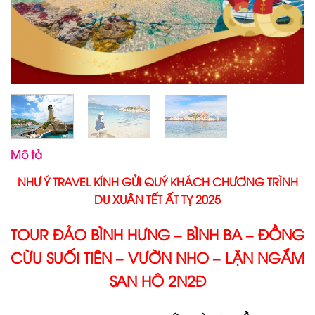
Mô tả
NHƯ Ý TRAVEL KÍNH GỬI QUÝ KHÁCH CHƯƠNG TRÌNH
DU XUÂN TẾT ẤT TỴ 2025
TOUR ĐẢO BÌNH HƯNG – BÌNH BA – ĐỒNG
CỪU SUỐI TIÊN – VƯỜN NHO – LẶN NGẮM
SAN HÔ 2N2Đ