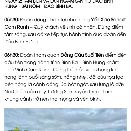
NGÀY 2: TẮM BIỂN VÀ LẶN NGẮM SAN HÔ ĐẢO BÌNH
HƯNG – BÃI NỒM – ĐẢO BÌNH BA.
05h30:
Đoàn dừng chân tại nhà hàng
Yến Xào Sanest
Cam Ranh
– Quý khách vệ sinh cá nhân. Dùng điểm
tâm sáng, sau đó xe tiếp tục hành trình đưa đoàn đến
đảo Bình Hưng
06h30:
Đoàn tham quan
Đồng Cừu Suối Tiên
điểm đến
đầu tiên trong hành trình Bình Ba – Bình Hưng khám
phá Vịnh Cam Ranh. Cùng thả hồn vào không khí
trong lành buổi sáng sớm, nắng nhẹ , đồi cừu tọa lạc
bên hông là cánh đồng lúa bát ngát, sau lưng là dãy
Núi Chúa của dãy Trường Sơn huyền thoại. Làm
khung cảnh trở nên thơ mộng và yên bình.