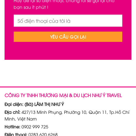
Hãy để lại số điện thoại, chúng tôi sẽ gọi lại cho
bạn sau ít phút !
CÔNG TY TNHH THƯƠNG MẠI & DU LỊCH NHƯ Ý TRAVEL
Đại diện: (Bà) LÂM THỊ NHƯ Ý
Địa chỉ:
427/13 Minh Phụng, Phường 10, Quận 11, Tp.Hồ Chí
Minh, Việt Nam
Hotline:
0902 999 725
Điện thoại:
0283 620 6268