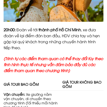
20h00:
Đoàn về tới
thành phố Hồ Chí Minh
, xe đưa
đoàn về lại điểm đón ban đầu, HDV chia tay và hẹn
gặp lại quý khách trong những chuyến hành trình
tiếp theo.
(Trình tự các điểm tham quan có thể thay đổi tùy theo
tình hình thực tế nhưng vẫn đảm bảo đầy đủ các
điểm tham quan theo chương trình)
GIÁ TOUR KHÔNG BAO
GIÁ TOUR BAO G
Ồ
M
GỒM
V
ậ
n chuy
ể
n:
Xe giường nằm
vận chuyên, di chuyển theo
chương trình (Tối thiểu mỗi hành