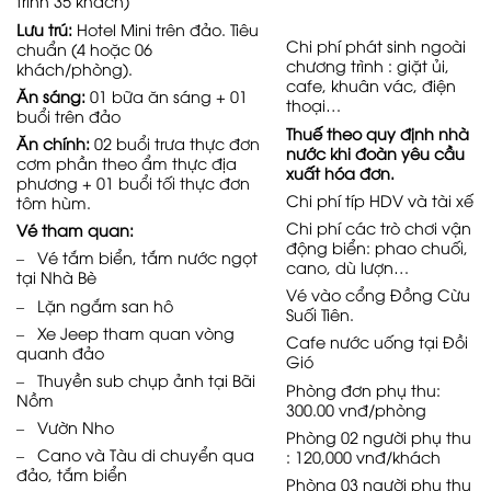
trình 35 khách)
L
ư
u trú:
Hotel Mini trên đảo. Tiêu
Chi phí phát sinh ngoài
chuẩn (4 hoặc 06
chương trình : giặt ủi,
khách/phòng).
cafe, khuân vác, điện
Ă
n sáng:
01 bữa ăn sáng + 01
thoại…
buổi trên đảo
Thuế theo quy định nhà
Ă
n chính:
02 buổi trưa thực đơn
nước khi đoàn yêu cầu
cơm phần theo ẩm thực địa
xuất hóa đơn.
phương + 01 buổi tối thực đơn ½
Chi phí típ HDV và tài xế
tôm hùm.
Chi phí các trò chơi vận
Vé tham quan:
động biển: phao chuối,
– Vé tắm biển, tắm nước ngọt
cano, dù lượn…
tại Nhà Bè
Vé vào cổng Đồng Cừu
– Lặn ngắm san hô
Suối Tiên.
– Xe Jeep tham quan vòng
Cafe nước uống tại Đồi
quanh đảo
Gió
– Thuyền sub chụp ảnh tại Bãi
Phòng đơn phụ thu:
Nồm
300.00 vnđ/phòng
– Vườn Nho
Phòng 02 người phụ thu
– Cano và Tàu di chuyển qua
: 120,000 vnđ/khách
đảo, tắm biển
Phòng 03 người phụ thu