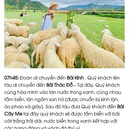
07h45:
Đoàn di chuyển đến
Bãi Kinh
. Quý khách lên
tàu di chuyển đến
Bãi Thác Đỗ –
Tại đây, Quý khách
cùng hòa mình vào làn nước trong xanh, cùng nhau
tắm biển, lặn ngắm san hô (được chuẩn bị kính lặn,
áo phao và giày). Sau đó tàu đưa Quý khách đễn
Bãi
Cây Me
tại đây quý khách sẽ được tắm biển với bãi
cát trắng trãi dài, nước biển trong xanh kết hợp với
các hang động và vách đá thú vị.