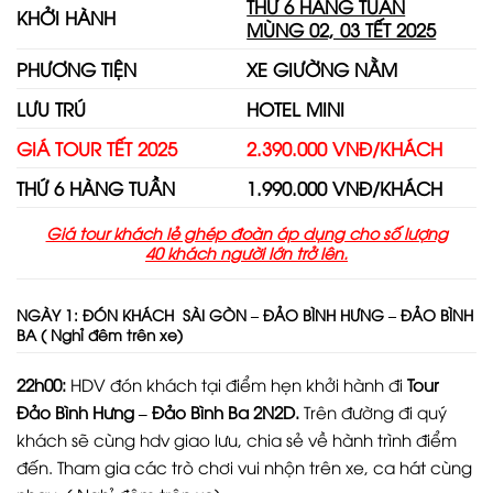
THỨ 6 HÀNG TUẦN
KHỞI HÀNH
MÙNG 02, 03 TẾT 2025
PHƯƠNG TIỆN
XE GIƯỜNG NẰM
LƯU TRÚ
HOTEL MINI
GIÁ
TOUR
TẾT 2025
2.390.000
VNĐ/KHÁCH
THỨ 6 HÀNG TUẦN
1.990.000 VNĐ/KHÁCH
Giá tour khách lẻ ghép đoàn áp dụng cho số lượng
4
0
khách người lớn
trở lên.
NGÀY
1: ĐÓN KHÁCH SÀI GÒN – ĐẢO BÌNH HƯNG – ĐẢO BÌNH
BA ( Nghỉ đêm trên xe)
22h00:
HDV đón khách tại điểm hẹn khởi hành đi
Tour
Đảo Bình Hưng – Đảo Bình Ba 2N2D.
Trên đường đi quý
khách sẽ cùng hdv giao lưu, chia sẻ về hành trình điểm
đến. Tham gia các trò chơi vui nhộn trên xe, ca hát cùng