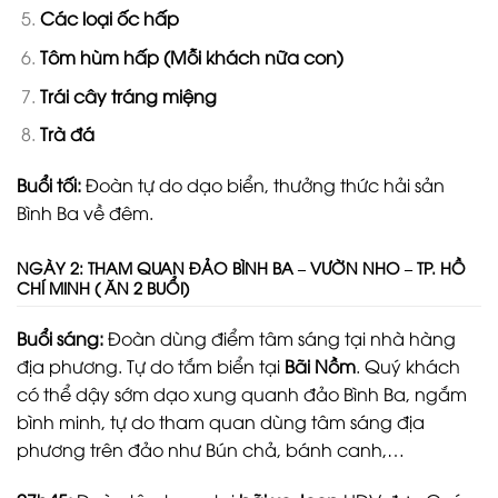
Các loại ốc hấp
Tôm hùm hấp (Mỗi khách nữa con)
Trái cây tráng miệng
Trà đá
Buổi tối:
Đoàn tự do dạo biển, thưởng thức hải sản
Bình Ba về đêm.
NGÀY 2: THAM QUAN ĐẢO BÌNH BA – VƯỜN NHO – TP. HỒ
CHÍ MINH ( ĂN 2 BUỔI)
Buổi sáng:
Đoàn dùng điểm tâm sáng tại nhà hàng
địa phương. Tự do tắm biển tại
Bãi Nồm
. Quý khách
có thể dậy sớm dạo xung quanh đảo Bình Ba, ngắm
bình minh, tự do tham quan dùng tâm sáng địa
phương trên đảo như Bún chả, bánh canh,…