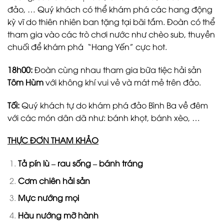
đảo, … Quý khách có thể khám phá các hang động
kỳ vĩ do thiên nhiên ban tặng tại bãi tắm. Đoàn có thể
tham gia vào các trò chơi nước như chèo sub, thuyền
chuối để khám phá “Hang Yến” cực hot.
18h00:
Đoàn cùng nhau tham gia bữa tiệc hải sản
Tôm Hùm
với không khí vui vẻ và mát mẻ trên đảo.
Tối:
Quý khách tự do khám phá đảo Bình Ba về đêm
với các món dân dã như: bánh khọt, bánh xèo, …
THỰC ĐƠN THAM KHẢO
Tả pín lù – rau sống – bánh tráng
Cơm chiên hải sản
Mực nướng mọi
Hàu nướng mỡ hành