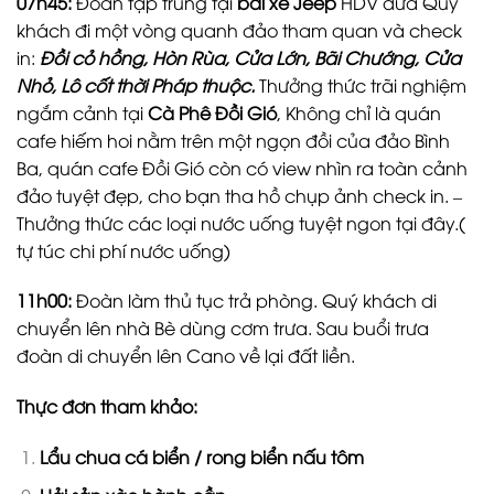
07h45:
Đoàn tập trung tại
bãi xe Jeep
HDV đưa Quý
khách đi một vòng quanh đảo tham quan và check
in:
Đồi cỏ hồng, Hòn Rùa, Cửa Lớn, Bãi Chướng, Cửa
Nhỏ, Lô cốt thời Pháp thuộc.
Thưởng thức trãi nghiệm
ngắm cảnh tại
Cà Phê Đồi Gió
, Không chỉ là quán
cafe hiếm hoi nằm trên một ngọn đồi của đảo Bình
Ba, quán cafe Đồi Gió còn có view nhìn ra toàn cảnh
đảo tuyệt đẹp, cho bạn tha hồ chụp ảnh check in. –
Thưởng thức các loại nước uống tuyệt ngon tại đây.(
tự túc chi phí nước uống)
11h00:
Đoàn làm thủ tục trả phòng. Quý khách di
chuyển lên nhà Bè dùng cơm trưa. Sau buổi trưa
đoàn di chuyển lên Cano về lại đất liền.
Thực đơn tham khảo:
Lẩu chua cá biển / rong biển nấu tôm