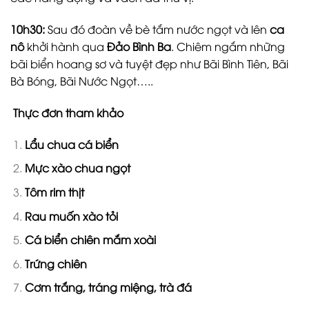
10h30:
Sau đó đoàn về bè tắm nước ngọt và lên
ca
nô
khởi hành qua
Đảo Bình Ba
. Chiêm ngắm những
bãi biển hoang sơ và tuyệt đẹp như Bãi Bình Tiên, Bãi
Bà Bóng, Bãi Nước Ngọt…..
Thực đơn tham khảo
Lẩu chua cá biển
Mực xào chua ngọt
Tôm rim thịt
Rau muốn xào tỏi
Cá biển chiên mắm xoài
Trứng chiên
Cơm trắng, tráng miệng, trà đá