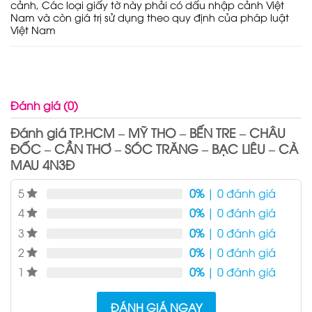
cảnh, Các loại giấy tờ này phải có dấu nhập cảnh Việt
Nam và còn giá trị sử dụng theo quy định của pháp luật
Việt Nam
Đánh giá (0)
Đánh giá TP.HCM – MỸ THO – BẾN TRE – CHÂU
ĐỐC – CẦN THƠ – SÓC TRĂNG – BẠC LIÊU – CÀ
MAU 4N3Đ
5
0%
| 0 đánh giá
4
0%
| 0 đánh giá
3
0%
| 0 đánh giá
2
0%
| 0 đánh giá
1
0%
| 0 đánh giá
ĐÁNH GIÁ NGAY