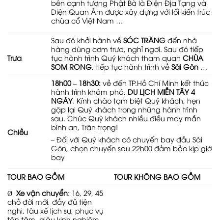
bên cạnh tượng Phật Bà là Điện Địa Tạng và
Điện Quan Âm được xây dựng với lối kiến trúc
chùa cổ Việt Nam …
Sau đó khởi hành về
SÓC TRĂNG
đến nhà
hàng dùng cơm trưa, nghỉ ngơi. Sau đó tiếp
tục hành trình Quý khách tham quan
CHÙA
Trưa
SOM RONG
, tiếp tục hành trình về
Sài Gòn
…
18h00 – 18h30:
về đến TP.Hồ Chí Minh kết thúc
hành trình khám phá,
DU LỊCH MIỀN TÂY 4
NGÀY
. Kính chào tạm biệt Quý khách, hẹn
gặp lại Quý khách trong những hành trình
sau. Chúc Quý khách nhiều điều may mắn
bình an, Trân trọng!
Chiều
–
Đối với Quý khách có chuyến bay đầu Sài
Gòn, chọn chuyến sau 22h00 đảm bảo kịp giờ
bay
TOUR BAO GỒM
TOUR KHÔNG BAO GỒM
Ø
Xe vận chuyển
: 16, 29, 45
chỗ đời mới, đầy đủ tiện
nghi, tàu xế lịch sự, phục vụ
tận tâm, giàu kinh nghiệm