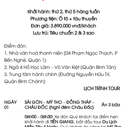
Khởi hành: thứ 2, thứ 5 hàng tuần
Phương tiện: Ô tô + tàu thuyền
Đơn giá: 3.890.000 vnđ/khách
Lưu trú: Tiêu chuẩn 2 & 3 sao
Điểm đón:
1. Nhà văn hoá thanh niên (04 Phạm Ngọc Thạch, P
Bến Nghé, Quận 1)
2. Ngã 4 Hồ Học Lãm – Võ Văn Kiệt (Quận Bình Tân)
3. Trung tâm hành chính (Đường Nguyễn Hữu Trí,
Quận Bình Chánh)
LỊCH TRÌNH TOUR
NGÀY
SÀI GÒN – MỸ THO – ĐỒNG THÁP –
Ăn 3 bữa
01
CHÂU ĐỐC (Nghỉ đêm Châu Đốc)
06h00 – 06h30:
Xe đón Quý khách tại điểm hẹn
khởi hành đi
TIỀN GIANG
, bắt đầu tour
Du Lịch
Miền Tây 4 Ngày
. Quý khách ăn sáng tại
Mỹ Tho
,