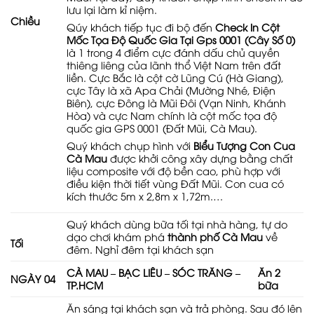
lưu lại làm kỉ niệm.
Chiều
Qúy khách tiếp tục đi bộ đến
Check In Cột
Mốc Tọa Độ Quốc Gia Tại Gps 0001 (Cây Số 0)
là 1 trong 4 điểm cực đánh dấu chủ quyền
thiêng liêng của lãnh thổ Việt Nam trên đất
liền. Cực Bắc là cột cờ Lũng Cú (Hà Giang),
cực Tây là xã Apa Chải (Mường Nhé, Điện
Biên), cực Đông là Mũi Đôi (Vạn Ninh, Khánh
Hòa) và cực Nam chính là cột mốc tọa độ
quốc gia GPS 0001 (Đất Mũi, Cà Mau).
Quý khách chụp hình với
Biểu Tượng Con Cua
Cà Mau
được khởi công xây dựng bằng chất
liệu composite với độ bền cao, phù hợp với
điều kiện thời tiết vùng Đất Mũi. Con cua có
kích thước 5m x 2,8m x 1,72m.…
Quý khách dùng bữa tối tại nhà hàng, tự do
dạo chơi khám phá
thành phố Cà Mau
về
Tối
đêm. Nghỉ đêm tại khách sạn
CÀ MAU – BẠC LIÊU – SÓC TRĂNG –
Ăn 2
NGÀY 04
TP.HCM
bữa
Ăn sáng tại khách sạn và trả phòng. Sau đó lên