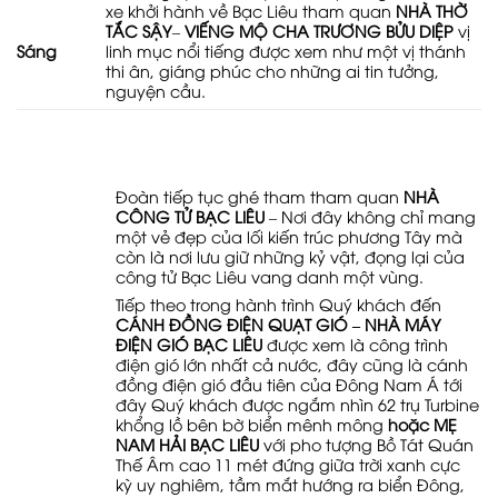
xe khởi hành về Bạc Liêu tham quan
NHÀ THỜ
TẮC SẬY
–
VIẾNG MỘ CHA TRƯƠNG BỬU DIỆP
vị
linh mục nổi tiếng được xem như một vị thánh
Sáng
thi ân, giáng phúc cho những ai tin tưởng,
nguyện cầu.
Đoàn tiếp tục ghé tham tham quan
NHÀ
CÔNG TỬ BẠC LIÊU
– Nơi đây không chỉ mang
một vẻ đẹp của lối kiến trúc phương Tây mà
còn là nơi lưu giữ những kỷ vật, đọng lại của
công tử Bạc Liêu vang danh một vùng.
Tiếp theo trong hành trình Quý khách đến
CÁNH ĐỒNG ĐIỆN QUẠT GIÓ – NHÀ MÁY
ĐIỆN GIÓ BẠC LIÊU
được xem là công trình
điện gió lớn nhất cả nước, đây cũng là cánh
đồng điện gió đầu tiên của Đông Nam Á tới
đây Quý khách được ngắm nhìn 62 trụ Turbine
khổng lồ bên bờ biển mênh mông
hoặc MẸ
NAM HẢI BẠC LIÊU
với pho tượng Bồ Tát Quán
Thế Âm cao 11 mét đứng giữa trời xanh cực
kỳ uy nghiêm, tầm mắt hướng ra biển Đông,