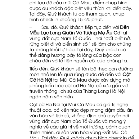
ghi tọa độ của mũi Cà Mau, điểm chụp hình
được du khách đặc biệt yêu thích khi đến đây.
Tại đây, Quý khách tự do tham quan, chụp
hình check in khoảng 15 -20 phút.
– Sau đó, Quý khách tiếp tục đến với
Đền
Mẫu Lạc Long Quân Và Tượng Mẹ Âu Cơ
tại
vùng đất cực Nam Tổ Quốc – nơi “đất biết nở,
rừng biết đi và biển sinh sôi” sẽ làm cho chúng
ta không khỏi tự hào. Tại đây, Quý khách có
thể dâng hương bày tỏ lòng của bậc con
cháu đến vở tổ tiên nguồn cội của chúng ta.
Tiếp đến, Quý khách sẽ tản bộ theo con đường
mòn nhỏ len lỏi qua rừng đước để đến với
Cột
Cờ Hà Nội
tại Mũi Cà Mau được xây dựng mô
phỏng kiến trúc cột cờ Hà Nội cổ xưa gắn với
truyền thống lịch sử của Thăng Long Hà Nội
ngàn năm văn hiến.
Cột cờ Hà Nội tại Mũi Cà Mau có giá trị nghệ
thuật cao, có kiến trúc đẹp mang đậm dấu ấn
văn hóa và lịch sử, khẳng định chủ quyền nơi
vùng đất cực Nam của Tổ Quốc và mang ý
nghĩa về các giá trị về môi trường, cảnh quan
thiên nhiên, di sản văn hóa vùng Đất Mũi Cà
Mau. Tại đây, Quý khách chụp hình check in để