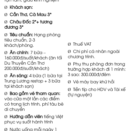
Ø
Khách sạn:
Ø
Cần Thơ, Cà Mau 3*
Ø
Châu Đốc 2*+ tương
đương 3*
Ø
Tiêu chuẩn:
Hạng phòng
tiêu chuẩn, 2-3
Ø Thuế VAT
khách/phòng.
Ø Chi phí cá nhân ngoài
Ø
Ăn chính
: 7 bữa –
chương trình.
160.000đ/suất/khách (ăn tối
Du Thuyền Cần Thơ
Ø Phụ thu phòng đơn trong
200.000đ/suất/khách)
trường hợp khách đi 1 mình:
3 sao: 300.000đ/đêm
Ø
Ăn sáng:
4 bữa (1 bữa tại
Trung Lương restop + 3 bữa
Ø Vé máy bay khứ hồi
tại khách sạn)
Ø Tiền típ cho HDV và Tài xế
Ø
Bao gồm vé tham quan:
(tự nguyện)
vào cửa một lần các điểm
có trong lịch trình, phí tàu bè
di chuyển
Ø
Hướng dẫn viên
tiếng Việt
phục vụ suốt hành trình
Ø Nước uống mỗi ngày 1