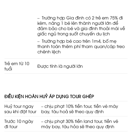
– Trường hợp Gia đình có 2 trẻ em 75% đi
kèm, nâng 1 bé lên thành người lớn để
đảm bảo cho bé và gia đình thoải mái về
giấc ngủ trong suốt chuyến du lịch
– Trường hợp bé cao trên 1m4, bố mẹ
thanh toán thêm phí tham quan/cáp treo
chênh lệch
Trẻ em từ 10
Được tính là người lớn
tuổi
ĐIỀU KIỆN HOÀN HUỶ ÁP DỤNG TOUR GHÉP
Huỷ tour ngay
– chịu phạt 10% tiền tour, tiền vé máy
sau khi đặt tour
bay, tàu hoả sẽ theo quy định
Trước 10 ngày
– chịu phạt 30% tiền land tour, tiền vé
đi tour
máy bay, tàu hỏa sẽ theo quy định