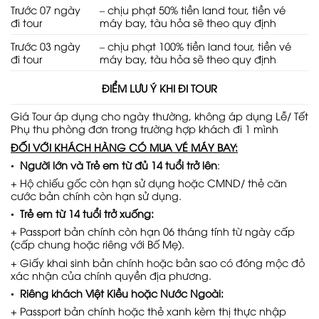
Trước 07 ngày
– chịu phạt 50% tiền land tour, tiền vé
đi tour
máy bay, tàu hỏa sẽ theo quy định
Trước 03 ngày
– chịu phạt 100% tiền land tour, tiền vé
đi tour
máy bay, tàu hỏa sẽ theo quy định
ĐIỂM LƯU Ý KHI ĐI TOUR
Giá Tour áp dụng cho ngày thường, không áp dụng Lễ/ Tết
Phụ thu phòng đơn trong trường hợp khách đi 1 mình
ĐỐI VỚI KHÁCH HÀNG CÓ MUA VÉ MÁY BAY:
•
Người lớn và Trẻ em từ đủ 14 tuổi trở lên
:
+ Hộ chiếu gốc còn hạn sử dụng hoặc CMND/ thẻ căn
cước bản chính còn hạn sử dụng.
•
Trẻ em từ 14 tuổi trở xuống:
+ Passport bản chính còn hạn 06 tháng tính từ ngày cấp
(cấp chung hoặc riêng với Bố Mẹ).
+ Giấy khai sinh bản chính hoặc bản sao có đóng mộc đỏ
xác nhận của chính quyền địa phương.
•
Riêng khách Việt Kiều hoặc Nước Ngoài:
+ Passport bản chính hoặc thẻ xanh kèm thị thực nhập