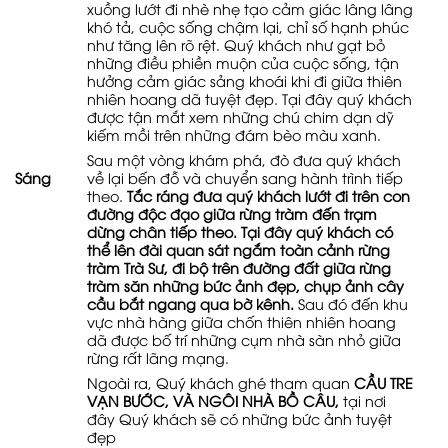
xuồng lướt đi nhè nhẹ tạo cảm giác lâng lâng
khó tả, cuộc sống chậm lại, chỉ số hạnh phúc
như tăng lên rõ rệt. Quý khách như gạt bỏ
những điều phiền muộn của cuộc sống, tận
hưởng cảm giác sảng khoái khi đi giữa thiên
nhiên hoang dã tuyệt đẹp. Tại đây quý khách
được tận mắt xem những chú chim dạn dỹ
kiếm mồi trên những đám bèo màu xanh.
Sau một vòng khám phá, đò đưa quý khách
Sáng
về lại bến đỗ và chuyển sang hành trình tiếp
theo.
Tắc ráng đưa quý khách lướt đi trên con
đường độc đạo giữa rừng tràm đến trạm
dừng chân tiếp theo. Tại đây quý khách có
thể lên đài quan sát ngắm toàn cảnh rừng
tràm Trà Sư, đi bộ trên đường đất giữa rừng
tràm săn những bức ảnh đẹp, chụp ảnh cây
cầu bắt ngang qua bờ kênh.
Sau đó đến khu
vực nhà hàng giữa chốn thiên nhiên hoang
dã được bố trí những cụm nhà sàn nhỏ giữa
rừng rất lãng mạng.
Ngoài ra, Quý khách ghé tham quan
CẦU TRE
VẠN BƯỚC, VÀ NGÔI NHÀ BỒ CÂU,
tại nơi
đây Quý khách sẽ có những bức ảnh tuyệt
đẹp