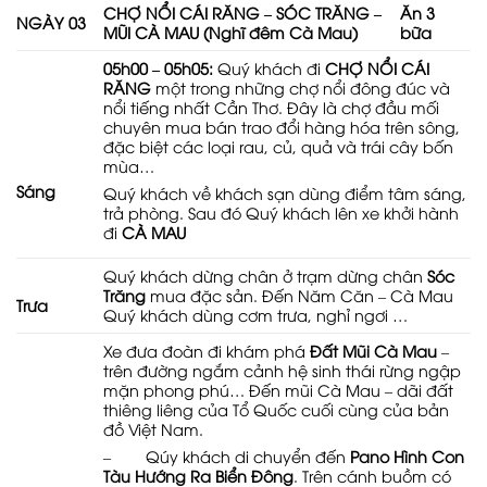
CHỢ NỔI CÁI RĂNG – SÓC TRĂNG –
Ăn 3
NGÀY 03
MŨI CÀ MAU (Nghĩ đêm Cà Mau)
bữa
05h00 – 05h05:
Quý khách đi
CHỢ NỔI CÁI
RĂNG
một trong những chợ nổi đông đúc và
nổi tiếng nhất Cần Thơ. Đây là chợ đầu mối
chuyên mua bán trao đổi hàng hóa trên sông,
đặc biệt các loại rau, củ, quả và trái cây bốn
mùa…
Sáng
Quý khách về khách sạn dùng điểm tâm sáng,
trả phòng. Sau đó Quý khách lên xe khởi hành
đi
CÀ MAU
Quý khách dừng chân ở trạm dừng chân
Sóc
Trăng
mua đặc sản. Đến Năm Căn – Cà Mau
Trưa
Quý khách dùng cơm trưa, nghỉ ngơi …
Xe đưa đoàn đi khám phá
Đất Mũi Cà Mau
–
trên đường ngắm cảnh hệ sinh thái rừng ngập
mặn phong phú… Đến mũi Cà Mau – dãi đất
thiêng liêng của Tổ Quốc cuối cùng của bản
đồ Việt Nam.
– Qúy khách di chuyển đến
Pano Hình Con
Tàu Hướng Ra Biển Đông
. Trên cánh buồm có