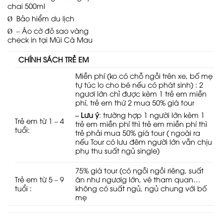
chai 500ml
Ø Bảo hiểm du lịch
Ø – Áo cờ đỏ sao vàng
check in tại Mũi Cà Mau
CHÍNH SÁCH TRẺ EM
Miễn phí (ko có chỗ ngồi trên xe, bố mẹ
tự túc lo cho bé nếu có phát sinh) : 2
ngươi lớn chỉ được kèm 1 trẻ em miễn
phí, trẻ em thứ 2 mua 50% giá tour
– Lưu ý
: trường hợp 1 người lớn kèm 1
Trẻ em từ 1 – 4
trẻ em miễn phí thì trẻ em miễn phí thì
tuổi:
trẻ phải mua 50% giá tour ( ngoài ra
nếu Tour có lưu đêm người lớn vẫn chịu
phụ thu suất ngủ single)
75% giá tour (có ngỗi ngồi riêng, suất
Trẻ em từ 5 – 9
ăn như ngươig lớn, vé tham quan…
tuổi :
không có suất ngủ, ngủ chung với bố
mẹ