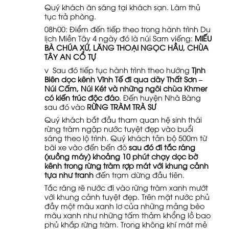
Quý khách ăn sáng tại khách sạn. Làm thủ
tục trả phòng.
08h00: Điểm đến tiếp theo trong hành trình Du
lịch Miền Tây 4 ngày đó là núi Sam viếng:
MIẾU
BÀ CHÚA XỨ, LĂNG THOẠI NGỌC HẦU, CHÙA
TÂY AN CỔ TỰ
v Sau đó tiếp tục hành trình theo hướng
Tịnh
Biên dọc kênh Vĩnh Tế đi qua dãy Thất Sơn –
Núi Cấm, Núi Két và những ngôi chùa Khmer
có kiến trúc độc đáo
. Đến huyện Nhà Bàng
sau đó vào
RỪNG TRÀM TRÀ SƯ
Quý khách bắt đầu tham quan hệ sinh thái
rừng tràm ngập nước tuyệt đẹp vào buổi
sáng theo lộ trình. Quý khách tản bộ 500m từ
bãi xe vào đến bến đò
sau đó đi tắc ráng
(xuồng máy) khoảng 10 phút chạy dọc bờ
kênh trong rừng tràm rợp mát với khung cảnh
tựa như tranh
đến trạm dừng đầu tiên.
Tắc ráng rẽ nước đi vào rừng tràm xanh mướt
với khung cảnh tuyệt đẹp. Trên mặt nước phủ
đầy một màu xanh lơ của những mảng bèo
màu xanh như những tấm thảm khổng lồ bao
phủ khắp rừng tràm. Trong không khí mát mẻ