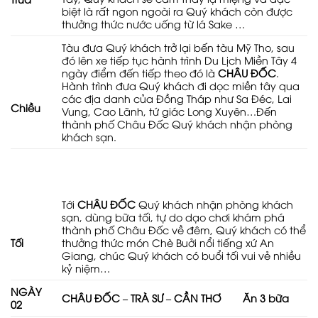
biệt là rất ngon ngoài ra Quý khách còn được
thưởng thức nước uống từ lá Sake …
Tàu đưa Quý khách trở lại bến tàu Mỹ Tho, sau
đó lên xe tiếp tục hành trình Du Lịch Miền Tây 4
ngày điểm đến tiếp theo đó là
CHÂU ĐỐC
.
Hành trình đưa Quý khách đi dọc miền tây qua
các địa danh của Đồng Tháp như Sa Đéc, Lai
Chiều
Vung, Cao Lãnh, tứ giác Long Xuyên…Đến
thành phố Châu Đốc Quý khách nhận phòng
khách sạn.
Tới
CHÂU ĐỐC
Quý khách nhận phòng khách
sạn, dùng bữa tối, tự do dạo chơi khám phá
thành phố Châu Đốc về đêm, Quý khách có thể
thưởng thức món Chè Buởi nổi tiếng xứ An
Tối
Giang, chúc Quý khách có buổi tối vui vẻ nhiều
kỷ niệm…
NGÀY
CHÂU ĐỐC – TRÀ SƯ – CẦN THƠ
Ăn 3 bữa
02