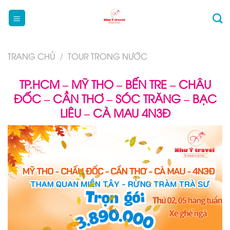
Bỏ
qua
nội
dung
TRANG CHỦ
/
TOUR TRONG NƯỚC
TP.HCM – MỸ THO – BẾN TRE – CHÂU
ĐỐC – CẦN THƠ – SÓC TRĂNG – BẠC
LIÊU – CÀ MAU 4N3Đ