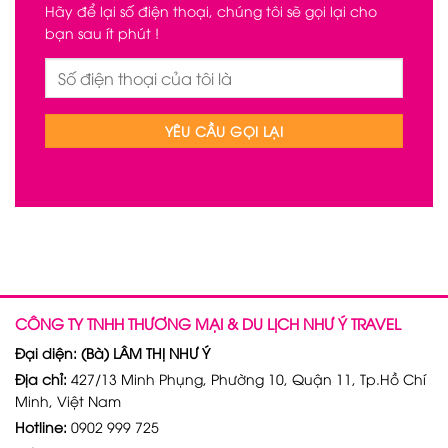
Hãy để lại số điện thoại, chúng tôi sẽ gọi lại cho
bạn sau ít phút !
CÔNG TY TNHH THƯƠNG MẠI & DU LỊCH NHƯ Ý TRAVEL
Đại diện: (Bà) LÂM THỊ NHƯ Ý
Địa chỉ:
427/13 Minh Phụng, Phường 10, Quận 11, Tp.Hồ Chí
Minh, Việt Nam
Hotline:
0902 999 725