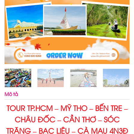
Mô tả
TOUR TP.HCM – MỸ THO – BẾN TRE –
CHÂU ĐỐC – CẦN THƠ – SÓC
TRĂNG – BẠC LIÊU – CÀ MAU 4N3Đ