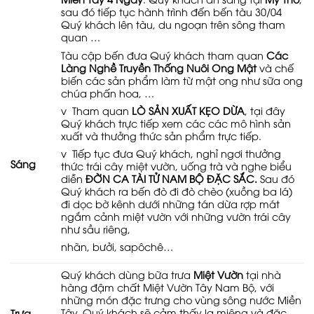
sau đó tiếp tục hành trình đến bến tàu 30/04
Quý khách lên tàu, du ngoạn trên sông tham
quan …
Tàu cập bến đưa Quý khách tham quan
Các
Làng Nghề Truyền Thống Nuôi Ong Mật
và chế
biến các sản phẩm làm từ mật ong như sữa ong
chúa phấn hoa, …
v Tham quan
LÒ SẢN XUẤT KẸO DỪA
, tại đây
Quý khách trực tiếp xem các các mô hình sản
xuất và thưởng thức sản phẩm trực tiếp.
v Tiếp tục đưa Quý khách, nghỉ ngơi thưởng
Sáng
thức trái cây miệt vườn, uống trà và nghe biểu
diễn
ĐỜN CA TÀI TỬ NAM BỘ ĐẶC SẮC.
Sau đó
Quý khách ra bến đò đi đò chèo (xuồng ba lá)
đi dọc bờ kênh dưới những tán dừa rợp mát
ngắm cảnh miệt vườn với những vườn trái cây
như sầu riêng,
nhãn, bưởi, sapôchê…
Quý khách dùng bữa trưa
Miệt Vườn
tại nhà
hàng đậm chất Miệt Vườn Tây Nam Bộ, với
những món đặc trưng cho vùng sông nước Miền
Tây, Quý khách sẽ cảm thấy lạ miệng và đặc
Trưa