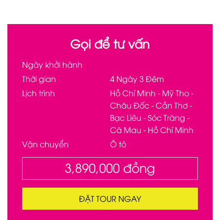
Gọi để tư vấn
Ngày khởi hành
Thời gian
4 Ngày 3 Đêm
Lịch trình
Hồ Chí Minh - Mỹ Tho -
Châu Đốc - Cần Thơ -
Bạc Liêu - Sóc Trăng -
Cà Mau - Hồ Chí Minh
Vận chuyển
Ô tô
3,890,000
đồng
ĐẶT TOUR NGAY