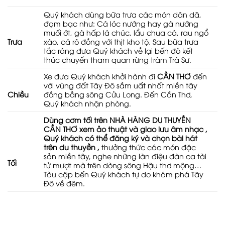
Quý khách dùng bữa trưa các món dân dã,
đạm bạc như: Cá lóc nướng hay gà nướng
muối ớt, gà hấp lá chúc, lẩu chua cá, rau ngổ
xào, cá rô đồng với thịt kho tộ. Sau bữa trưa
Trưa
tắc ráng đưa Quý khách về lại bến đò kết
thúc chuyến tham quan rừng tràm Trà Sư.
Xe đưa Quý khách khởi hành đi
CẦN THƠ
đến
với vùng đất Tây Đô sầm uất nhất miền tây
đồng bằng sông Cửu Long. Đến Cần Thơ,
Chiều
Quý khách nhận phòng.
Dùng cơm tối trên NHÀ HÀNG DU THUYỀN
CẦN THƠ xem ảo thuật và giao lưu âm nhạc ,
Quý khách có thể đăng ký và chọn bài hát
trên du thuyền ,
thưởng thức các món đặc
sản miền tây, nghe những làn điệu đàn ca tài
Tối
tử mượt mà trên dòng sông Hậu thơ mộng…
Tàu cập bến Quý khách tự do khám phá Tây
Đô về đêm.