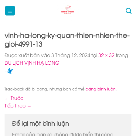
Bỏ
qua
nội
dung
vinh-ha-long-ky-quan-thien-nhien-the-
gioi-4991-13
Được xuất bản vào
3 Tháng 12, 2024
tại
32 × 32
trong
DU LỊCH VỊNH HẠ LONG
Trackback đã bị đóng, nhưng bạn có thể
đăng bình luận
.
←
Trước
Tiếp theo
→
Để lại một bình luận
Email của bạn sẽ không được hiển thị công