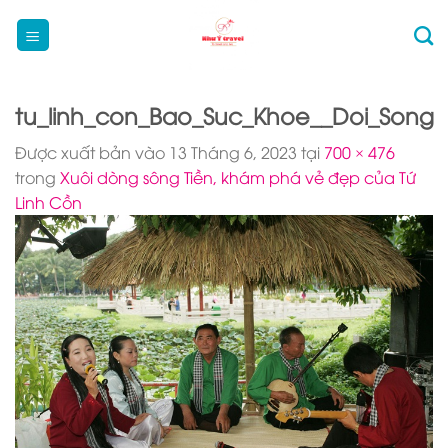
Bỏ
qua
nội
dung
tu_linh_con_Bao_Suc_Khoe__Doi_Song
Được xuất bản vào
13 Tháng 6, 2023
tại
700 × 476
trong
Xuôi dòng sông Tiền, khám phá vẻ đẹp của Tứ
Linh Cồn