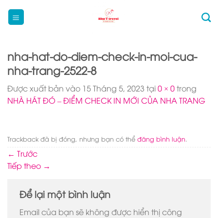
Bỏ
qua
nội
dung
nha-hat-do-diem-check-in-moi-cua-
nha-trang-2522-8
Được xuất bản vào
15 Tháng 5, 2023
tại
0 × 0
trong
NHÀ HÁT ĐÓ – ĐIỂM CHECK IN MỚI CỦA NHA TRANG
Trackback đã bị đóng, nhưng bạn có thể
đăng bình luận
.
←
Trước
Tiếp theo
→
Để lại một bình luận
Email của bạn sẽ không được hiển thị công