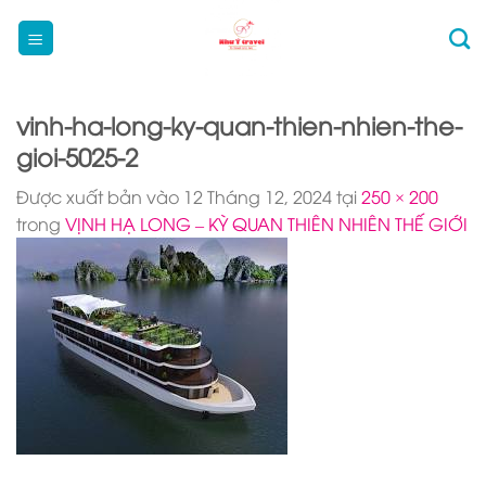
Bỏ
qua
nội
dung
vinh-ha-long-ky-quan-thien-nhien-the-
gioi-5025-2
Được xuất bản vào
12 Tháng 12, 2024
tại
250 × 200
trong
VỊNH HẠ LONG – KỲ QUAN THIÊN NHIÊN THẾ GIỚI