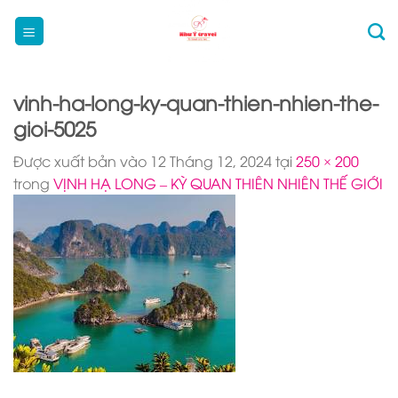
Bỏ
qua
nội
dung
vinh-ha-long-ky-quan-thien-nhien-the-
gioi-5025
Được xuất bản vào
12 Tháng 12, 2024
tại
250 × 200
trong
VỊNH HẠ LONG – KỲ QUAN THIÊN NHIÊN THẾ GIỚI