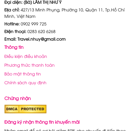
Đại diện: (Bà) LÂM THỊ NHƯ Ý
Địa chỉ:
427/13 Minh Phụng, Phường 10, Quận 11, Tp.Hồ Chí
Minh, Việt Nam
Hotline:
0902 999 725
Điện thoại:
0283 620 6268
Email: Travel.nhuy@gmail.com
Thông tin
Điều kiện điều khoản
Phương thức thanh toán
Bảo mật thông tin
Chính sách quy định
Chứng nhận
Đăng ký nhận thông tin khuyến mãi
Nhập email để có cơ hội giảm 50% cho chuyến đi tiếp theo